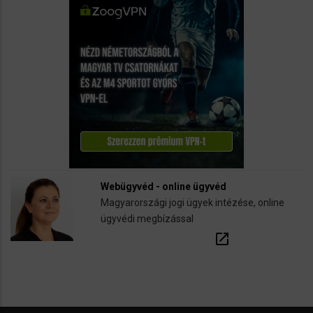
Webügyvéd - online ügyvéd
Magyarországi jogi ügyek intézése, online
ügyvédi megbízással
open_in_new