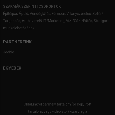
SZAKMÁK SZERINTI CSOPORTOK
Építőipar
,
Ápoló
,
Vendéglátás
,
Fémipar
,
Villanyszerelés
,
Sofőr/
Targoncás
,
Autószerelő
,
IT/Marketing
,
Víz-/Gáz-/Fűtés
,
Stuttgarti
munkalehetőségek
PARTNEREINK
Jooble
EGYEBEK
Oldalunkról bármely tartalom (pl. kép, írott
tartalom, vagy videó stb.) kizárólag a