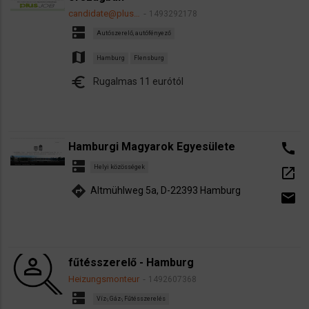
candidate@plus…
1493292178
dns
Autószerelő, autófényező
map
Hamburg
Flensburg
euro
Rugalmas 11 eurótól
Hamburgi Magyarok Egyesülete
call
dns
Helyi közösségek
open_in_new
directions
Altmühlweg 5a, D-22393 Hamburg
email
fűtésszerelő - Hamburg
Heizungsmonteur
1492607368
dns
Víz-, Gáz-, Fűtésszerelés