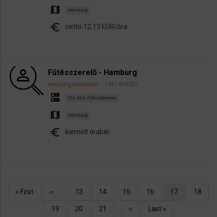
map
Hamburg
euro
nettó 12,13 EUR/óra
Fűtésszerelő - Hamburg
Heizungsmonteur
1491494387
dns
Víz-, Gáz-, Fűtésszerelés
map
Hamburg
euro
kiemelt órabér
Oldalszámozás
Első
« First
Előző
‹‹
…
Oldal
13
Oldal
14
Oldal
15
Oldal
16
Jelenlegi
17
Oldal
18
oldal
oldal
oldal
Oldal
19
Oldal
20
Oldal
21
…
Következő
››
Utolsó
Last »