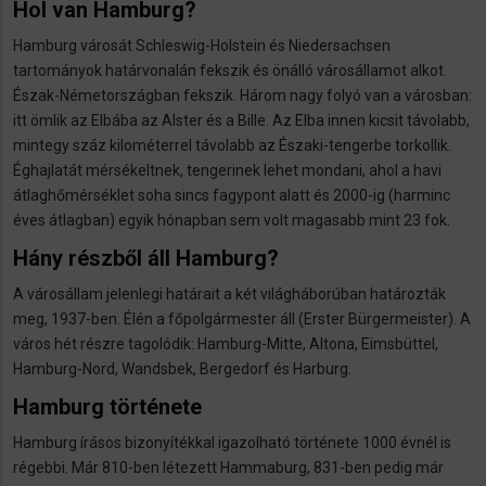
Hol van Hamburg?
Hamburg városát Schleswig-Holstein és Niedersachsen
tartományok határvonalán fekszik és önálló városállamot alkot.
Észak-Németországban fekszik. Három nagy folyó van a városban:
itt ömlik az Elbába az Alster és a Bille. Az Elba innen kicsit távolabb,
mintegy száz kilométerrel távolabb az Északi-tengerbe torkollik.
Éghajlatát mérsékeltnek, tengerinek lehet mondani, ahol a havi
átlaghőmérséklet soha sincs fagypont alatt és 2000-ig (harminc
éves átlagban) egyik hónapban sem volt magasabb mint 23 fok.
Hány részből áll Hamburg?
A városállam jelenlegi határait a két világháborúban határozták
meg, 1937-ben. Élén a főpolgármester áll (Erster Bürgermeister). A
város hét részre tagolódik: Hamburg-Mitte, Altona, Eimsbüttel,
Hamburg-Nord, Wandsbek, Bergedorf és Harburg.
Hamburg története
Hamburg írásos bizonyítékkal igazolható története 1000 évnél is
régebbi. Már 810-ben létezett Hammaburg, 831-ben pedig már