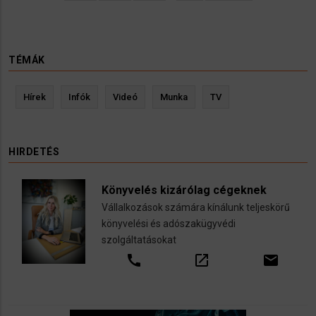
oldal
oldal
TÉMÁK
Hírek
Infók
Videó
Munka
TV
HIRDETÉS
Könyvelés kizárólag cégeknek
Vállalkozások számára kínálunk teljeskörű
könyvelési és adószakügyvédi
szolgáltatásokat
call
open_in_new
email