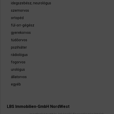
idegszebész, neurológus
szemorvos
ortopéd
fül-orr-gégész
gyerekorvos
tüdőorvos
pszihiáter
rádiológus
fogorvos
urológus
állatorvos
egyéb
LBS Immobilien-GmbH NordWest