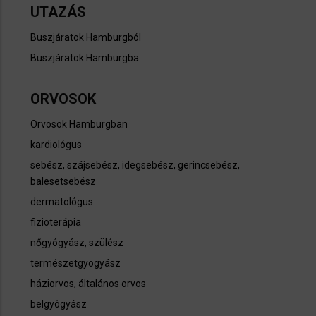
UTAZÁS
Buszjáratok Hamburgból
Buszjáratok Hamburgba
ORVOSOK
Orvosok Hamburgban
kardiológus
sebész, szájsebész, idegsebész, gerincsebész,
balesetsebész
dermatológus
fizioterápia
nőgyógyász, szülész
természetgyogyász
háziorvos, általános orvos
belgyógyász