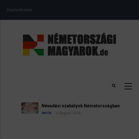
Ugrás
USER
Bejelentkezés
a
ACCOUNT
tartalomra
MENU
Névadási szabályok Németországban
4 August 2026
INFÓK