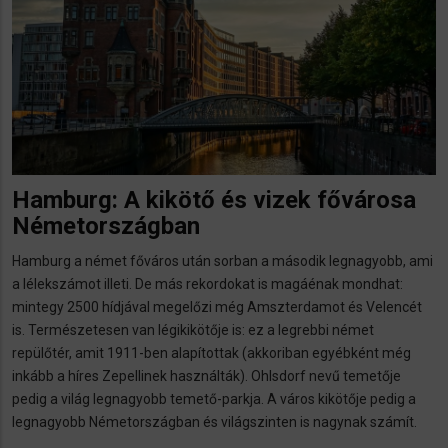
Hamburg: A kikötő és vizek fővárosa
Németországban
Hamburg a német főváros után sorban a második legnagyobb, ami
a lélekszámot illeti. De más rekordokat is magáénak mondhat:
mintegy 2500 hídjával megelőzi még Amszterdamot és Velencét
is. Természetesen van légikikötője is: ez a legrebbi német
repülőtér, amit 1911-ben alapítottak (akkoriban egyébként még
inkább a híres Zepellinek használták). Ohlsdorf nevű temetője
pedig a világ legnagyobb temető-parkja. A város kikötője pedig a
legnagyobb Németországban és világszinten is nagynak számít.