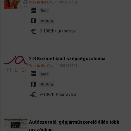
Wax in the City
1495959431
dns
Egyéb
map
Hamburg
euro
9-10€/h+jut+borrav.
2-3 Kozmetikust szépségszalonba
Wax in the City
1495463321
dns
Egyéb
map
Hamburg
euro
9-10€/h + borravaló
Autószerelő, gépjárműszerelő állás több
országban