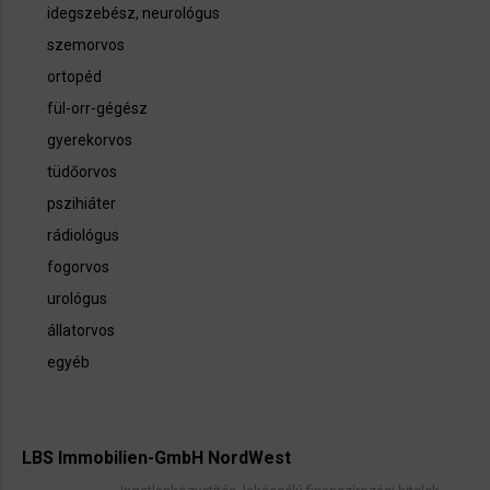
idegszebész, neurológus
szemorvos
ortopéd
fül-orr-gégész
gyerekorvos
tüdőorvos
pszihiáter
rádiológus
fogorvos
urológus
állatorvos
egyéb
LBS Immobilien-GmbH NordWest