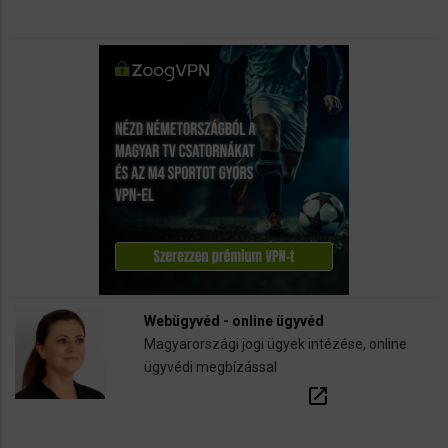
Webügyvéd - online ügyvéd
Magyarországi jogi ügyek intézése, online
ügyvédi megbízással
open_in_new