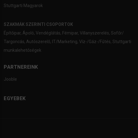
Stuttgarti Magyarok
SZAKMÁK SZERINTI CSOPORTOK
Építőipar
,
Ápoló
,
Vendéglátás
,
Fémipar
,
Villanyszerelés
,
Sofőr/
Targoncás
,
Autószerelő
,
IT/Marketing
,
Víz-/Gáz-/Fűtés
,
Stuttgarti
munkalehetőségek
PARTNEREINK
Jooble
EGYEBEK