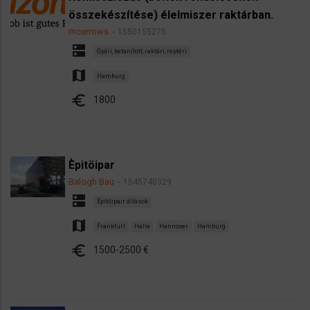
összekészítése) élelmiszer raktárban.
mcerrows
1550155275
dns
Gyári, betanított, raktári, reptéri
map
Hamburg
euro
1800
Èpitöipar
Balogh Bau
1545740329
dns
Építőipair állások
map
Frankfurt
Halle
Hannover
Hamburg
euro
1500-2500 €