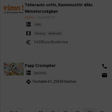
Teherauto soför, Kamionsoför állás
Németországban
orizon
1544449175
dns
Sofőr
map
Hamburg
Norderstedt
euro
14,50Euro/Brutto/óra
Papp Cristopher
call
dns
Ügyintézés
email
directions
Fischdiek 61, 25524 Itzehoe