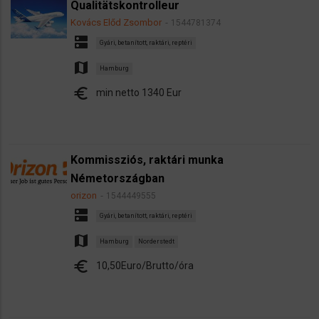
Qualitätskontrolleur
Kovács Előd Zsombor
1544781374
dns
Gyári, betanított, raktári, reptéri
map
Hamburg
euro
min netto 1340 Eur
Kommissziós, raktári munka
Németországban
orizon
1544449555
dns
Gyári, betanított, raktári, reptéri
map
Hamburg
Norderstedt
euro
10,50Euro/Brutto/óra