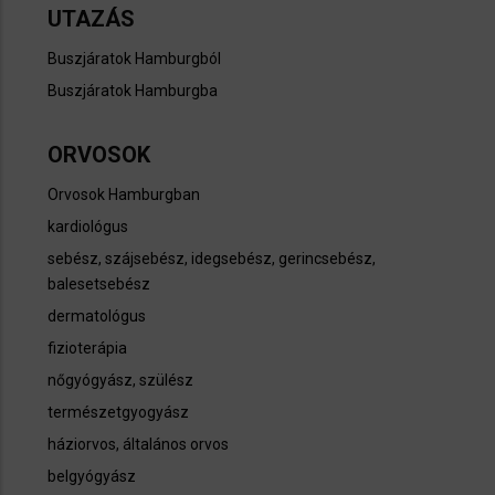
UTAZÁS
Buszjáratok Hamburgból
Buszjáratok Hamburgba
ORVOSOK
Orvosok Hamburgban
kardiológus
sebész, szájsebész, idegsebész, gerincsebész,
balesetsebész
dermatológus
fizioterápia
nőgyógyász, szülész
természetgyogyász
háziorvos, általános orvos
belgyógyász