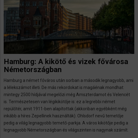
Hamburg: A kikötő és vizek fővárosa
Németországban
Hamburg a német főváros után sorban a második legnagyobb, ami
a lélekszámot illeti. De más rekordokat is magáénak mondhat:
mintegy 2500 hídjával megelőzi még Amszterdamot és Velencét
is. Természetesen van légikikötője is: ez a legrebbi német
repülőtér, amit 1911-ben alapítottak (akkoriban egyébként még
inkább a híres Zepellinek használták). Ohlsdorf nevű temetője
pedig a világ legnagyobb temető-parkja. A város kikötője pedig a
legnagyobb Németországban és világszinten is nagynak számít.