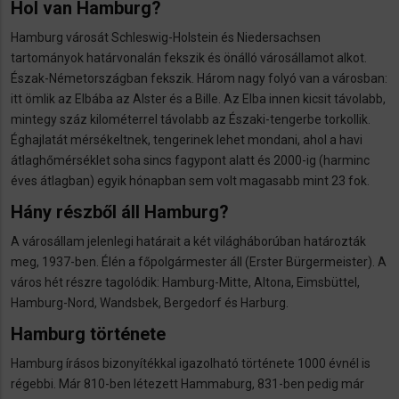
Hol van Hamburg?
Hamburg városát Schleswig-Holstein és Niedersachsen
tartományok határvonalán fekszik és önálló városállamot alkot.
Észak-Németországban fekszik. Három nagy folyó van a városban:
itt ömlik az Elbába az Alster és a Bille. Az Elba innen kicsit távolabb,
mintegy száz kilométerrel távolabb az Északi-tengerbe torkollik.
Éghajlatát mérsékeltnek, tengerinek lehet mondani, ahol a havi
átlaghőmérséklet soha sincs fagypont alatt és 2000-ig (harminc
éves átlagban) egyik hónapban sem volt magasabb mint 23 fok.
Hány részből áll Hamburg?
A városállam jelenlegi határait a két világháborúban határozták
meg, 1937-ben. Élén a főpolgármester áll (Erster Bürgermeister). A
város hét részre tagolódik: Hamburg-Mitte, Altona, Eimsbüttel,
Hamburg-Nord, Wandsbek, Bergedorf és Harburg.
Hamburg története
Hamburg írásos bizonyítékkal igazolható története 1000 évnél is
régebbi. Már 810-ben létezett Hammaburg, 831-ben pedig már