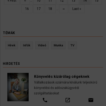
Oldalszámozás
Első
« First
Előző
‹‹
…
Oldal
10
Oldal
11
Oldal
12
Oldal
13
Jelenlegi
14
Oldal
15
oldal
oldal
oldal
Oldal
16
Oldal
17
Oldal
18
…
Következő
››
Utolsó
Last »
oldal
oldal
TÉMÁK
Hírek
Infók
Videó
Munka
TV
HIRDETÉS
Könyvelés kizárólag cégeknek
Vállalkozások számára kínálunk teljeskörű
könyvelési és adószakügyvédi
szolgáltatásokat
call
open_in_new
email