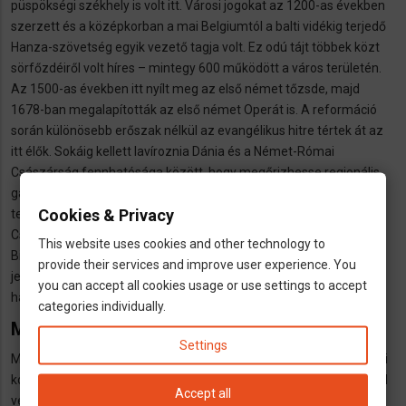
püspökségi székhely is volt itt. Városi jogokat az 1200-as években
szerzett és a középkorban a mai Belgiumtól a balti vidékig terjedő
Hanza-szövetség egyik vezető tagja volt. Ez odú tájt többek közt
sörfőzdéiről volt híres – mintegy 600 működött a város területén.
Az 1500-as években itt nyílt meg az első német tőzsde, majd
1678-ban megalapították az első német Operát is. A reformáció
során különösebb erőszak nélkül az evangélikus hitre tértek át az
itt élők. Sokáig kellett lavíroznia Dánia és a Német-Római
Császárság fennhatósága között, hogy megőrizhesse regionális
gazdasági hatalmát. A bécsi konferenciát követően 1815-ben
Cookies & Privacy
teljes jogú tagja lett a Német Szövetségnek. A Német
Császárságon belül is önálló jogú tartomány maradt. A Harmadik
This website uses cookies and other technology to
Birodalom idején területét kibővítették. Jelenlegi lakosságának
provide their services and improve user experience. You
jelentős része mostani vagy korábbi bevándorló – a migrációs
you can accept all cookies usage or use settings to accept
hátterű lakosság aránya 39,3% volt 2022 végén.
categories individually.
Magyarok Hamburgban
Settings
Magyarország számára is fontos hely Hamburg – van tiszteletbeli
konzul is itt. Jelenlegi információk szerint az Eva-Maria Greve által
Accept all
vezetett intézmény csak telefonos egyeztetés alapján elérhető.