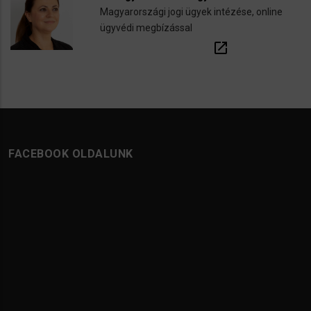
Magyarországi jogi ügyek intézése, online
ügyvédi megbízással
open_in_new
FACEBOOK OLDALUNK