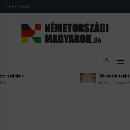
Ugrás
USER
Bejelentkezés
a
ACCOUNT
MENU
tartalomra
Névadási szabályok Németországban
4 August 2026
INFÓK