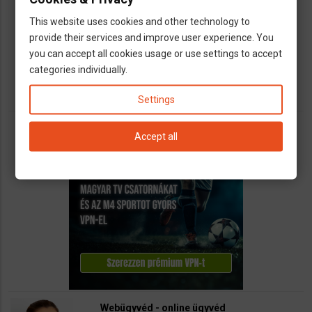
Vállalkozások számára kínálunk teljeskörű
This website uses cookies and other technology to
könyvelési és adószakügyvédi
provide their services and improve user experience. You
szolgáltatásokat
you can accept all cookies usage or use settings to accept
call
open_in_new
email
categories individually.
Settings
Accept all
Webügyvéd - online ügyvéd