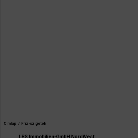
Címlap
/
Fríz-szigetek
Morzsa
LBS Immobilien-GmbH NordWest