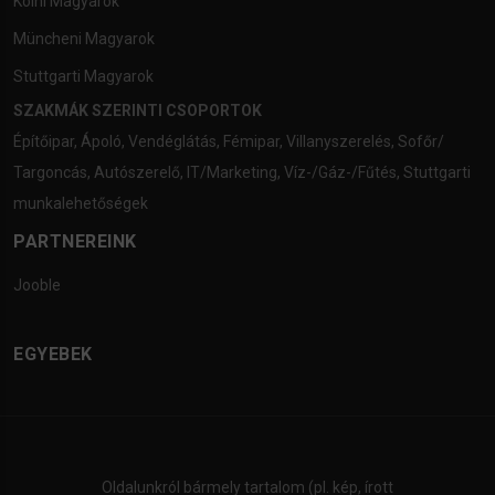
Kölni Magyarok
Müncheni Magyarok
Stuttgarti Magyarok
SZAKMÁK SZERINTI CSOPORTOK
Építőipar
,
Ápoló
,
Vendéglátás
,
Fémipar
,
Villanyszerelés
,
Sofőr/
Targoncás
,
Autószerelő
,
IT/Marketing
,
Víz-/Gáz-/Fűtés
,
Stuttgarti
munkalehetőségek
PARTNEREINK
Jooble
EGYEBEK
Oldalunkról bármely tartalom (pl. kép, írott