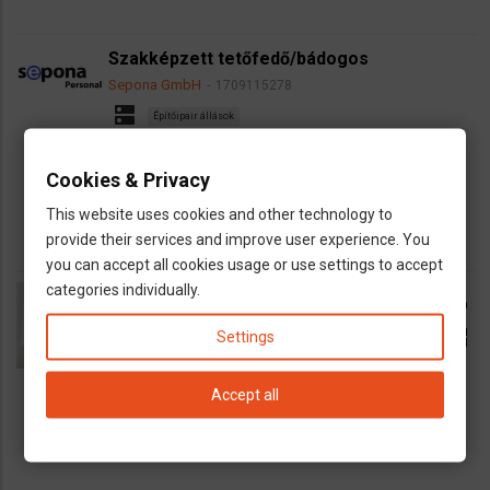
Szakképzett tetőfedő/bádogos
Sepona GmbH
1709115278
dns
Építőipair állások
map
Baden-Württemberg
Cookies & Privacy
euro
18 €/óra+68€napidij
This website uses cookies and other technology to
provide their services and improve user experience. You
you can accept all cookies usage or use settings to accept
categories individually.
Dr. Zemlényi Gábor
call
dns
háziorvos
belgyógyász
open_in_new
Settings
map
Baden-Baden
Rastatt
Baden-Württemberg
Accept all
directions
MVZ Dr. Norbert Ursel, Kapuzinerstr. 1a,
76532 Baden-Baden