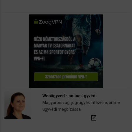
Webügyvéd - online ügyvéd
Magyarországi jogi ügyek intézése, online
ügyvédi megbízással
open_in_new