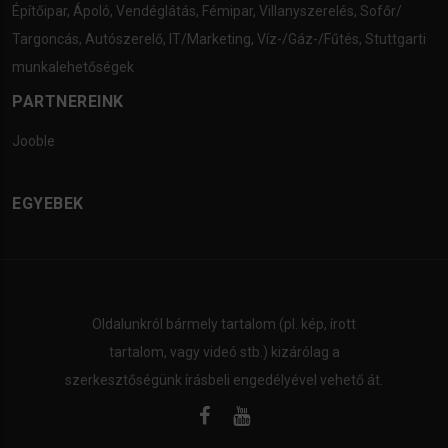
Építőipar
,
Ápoló
,
Vendéglátás
,
Fémipar
,
Villanyszerelés
,
Sofőr/
Targoncás
,
Autószerelő
,
IT/Marketing
,
Víz-/Gáz-/Fűtés
,
Stuttgarti
munkalehetőségek
PARTNEREINK
Jooble
EGYEBEK
Oldalunkról bármely tartalom (pl. kép, írott
tartalom, vagy videó stb.) kizárólag a
szerkesztőségünk írásbeli engedélyével vehető át.