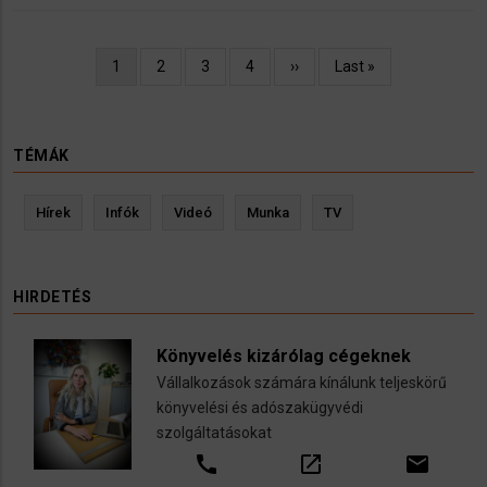
Oldalszámozás
Jelenlegi
1
Oldal
2
Oldal
3
Oldal
4
Következő
››
Utolsó
Last »
oldal
oldal
oldal
TÉMÁK
Hírek
Infók
Videó
Munka
TV
HIRDETÉS
Könyvelés kizárólag cégeknek
Vállalkozások számára kínálunk teljeskörű
könyvelési és adószakügyvédi
szolgáltatásokat
call
open_in_new
email