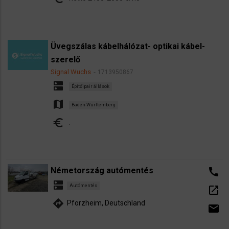
Üvegszálas kábelhálózat- optikai kábel-
szerelő
Signal Wuchs
1713950867
dns
Építőipair állások
map
Baden-Württemberg
euro
.
Németország autómentés
call
dns
Autómentés
open_in_new
directions
Pforzheim, Deutschland
email