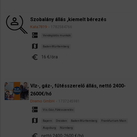
Szobalány állás ,kiemelt bérezés
Kata7819
1782584766
dns
Vendéglátós munkák
map
Baden-Württemberg
euro
16 €/óra
Víz-, gáz-, fűtésszerelő állás, nettó 2400-
2600€/hó
Dremo GmbH
1737245981
dns
Víz-, Gáz-, Fűtésszerelés
map
Bayern
Dresden
Baden-Württemberg
Frankfurt am Main
Augsburg
Nürnberg
euro
nettó 2400-2600 €/hó