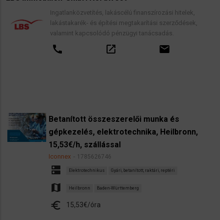
Ingatlanközvetítés, lakáscélú finanszírozási hitelek,
lakástakarék- és építési megtakarítási szerződések,
valamint kapcsolódó pénzügyi tanácsadás.
call
open_in_new
email
Betanított összeszerelői munka és
gépkezelés, elektrotechnika, Heilbronn,
15,53€/h, szállással
Iconnex
1785626746
dns
Elektrotechnikus
Gyári, betanított, raktári, reptéri
map
Heilbronn
Baden-Württemberg
euro
15,53€/óra