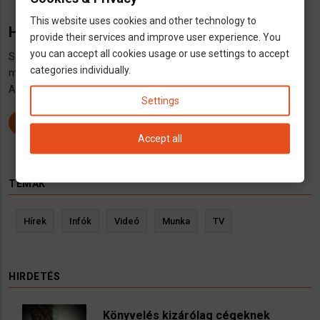
This website uses cookies and other technology to
Hogyan kerülhetsz a listára?
provide their services and improve user experience. You
you can accept all cookies usage or use settings to accept
Szeretnél felkerülni a listára?
Regisztrálj ITT
,
jelentkezz be ITT
,
categories individually.
majd iktasd
be hirdetését ITT
A hirdetés ingyenes.
Settings
REGISZTRÁLJ
Accept all
TÉMÁK
Hírek
Infók
Videó
Munka
TV
HIRDETÉS
Könyvelés kizárólag cégeknek