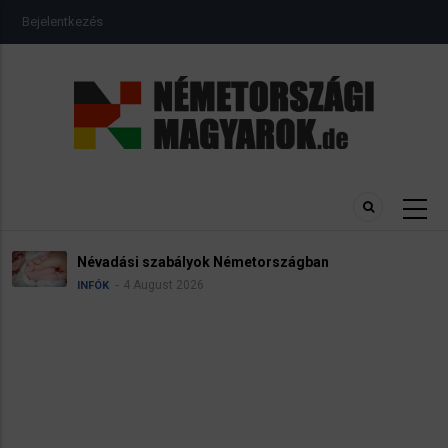
Ugrás
USER
Bejelentkezés
a
ACCOUNT
MENU
tartalomra
Ügyvédek, bírák és ügyészek
rszágban
politikának mielőbb meg kell
pártbetiltási eljárás elindítás
3 August 2026
HÍREK