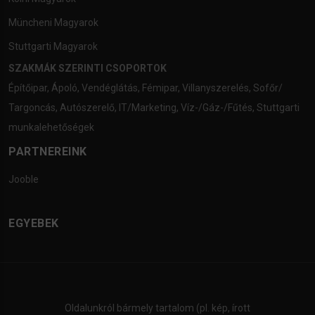
Müncheni Magyarok
Stuttgarti Magyarok
SZAKMÁK SZERINTI CSOPORTOK
Építőipar
,
Ápoló
,
Vendéglátás
,
Fémipar
,
Villanyszerelés
,
Sofőr/
Targoncás
,
Autószerelő
,
IT/Marketing
,
Víz-/Gáz-/Fűtés
,
Stuttgarti
munkalehetőségek
PARTNEREINK
Jooble
EGYEBEK
Oldalunkról bármely tartalom (pl. kép, írott