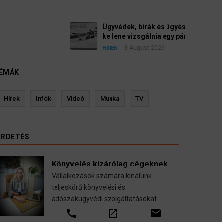
ügyészek szerint a német politikának mielőbb meg
y pártbetiltási eljárás elindítását.
ÉMÁK
evin Ressler biztosítási szakértő
Langó S
Hírek
Infók
Videó
Munka
TV
Gépjármű-, jogvédelmi-, felelősség-, baleset-,
nyugdíj-, fogászati biztosítások.
IRDETÉS
call
open_in_new
email
Könyvelés kizárólag cégeknek
Vállalkozások számára kínálunk
teljeskörű könyvelési és
adószakügyvédi szolgáltatásokat
call
open_in_new
email