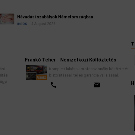
Ügyvédek, bírák és 
kellene vizsgálnia eg
3 August 2026
HÍREK
T
Frankó Teher - Nemzetközi Költöztetés
K
Komplett lakások professzionális költöztetése
biztosítással, teljes garancia vállalással.
H
call
email