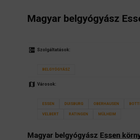
Magyar belgyógyász Ess
dns
Szolgáltatások:
BELGYÓGYÁSZ
map
Városok:
ESSEN
DUISBURG
OBERHAUSEN
BOTT
VELBERT
RATINGEN
MÜLHEIM
Magyar
belgyógyász
Essen körn