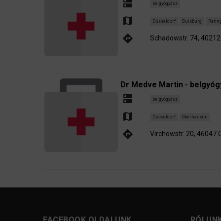
dns
belgyógyász
map
Düsseldorf
Duisburg
Ratin
directions
Schadowstr. 74, 40212
Dr Medve Martin - belgyó
dns
belgyógyász
map
Düsseldorf
Oberhausen
directions
Virchowstr. 20, 46047
FACEBOOK OLDALUNK
RÓLUN