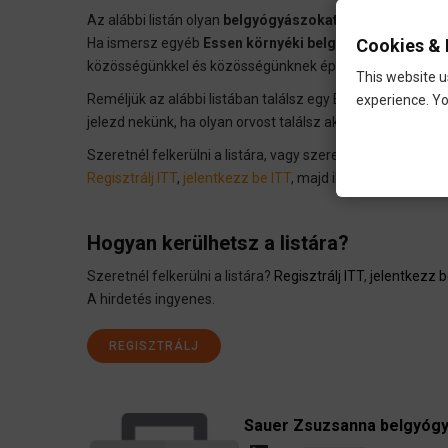
Az alábbi listán olyan
belgyógyászokat
gyüjtöttünk össz
Cookies & 
Ha ismersz egyéb
Essen környéki belgyógyászokat
-t a
közösségünkkel és közösségünknek épül.
This website u
Reméljük az alábbi listában találsz egy Essen környéki
be
experience. Yo
jelezd nekünk, ha olyan orvost találsz aki már nem prakti
Szeretnél felkerülni a listára, vagy szeretnél beiktatni 
Regisztrálj ITT
,
jelentkezz be ITT
, majd iktasd
be az orvos
Hogyan kerülhetsz a listára?
Szeretnél felkerülni a listára?
Regisztrálj ITT
,
jelentkezz b
A hirdetés ingyenes.
REGISZTRÁLJ
Sauer Zsuzsanna belgyógy