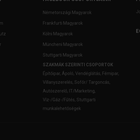
J
Németországi Magyarok
um
Frankfurti Magyarok
E
utz
Kölni Magyarok
r
Müncheni Magyarok
Stuttgarti Magyarok
SZAKMÁK SZERINTI CSOPORTOK
Építőipar
,
Ápoló
,
Vendéglátás
,
Fémipar
,
Villanyszerelés
,
Sofőr/ Targoncás
,
Autószerelő
,
IT/Marketing
,
Víz-/Gáz-/Fűtés
,
Stuttgarti
munkalehetőségek