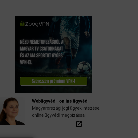
Webügyvéd - online ügyvéd
Magyarországi jogi ügyek intézése,
online ügyvédi megbízással
open_in_new