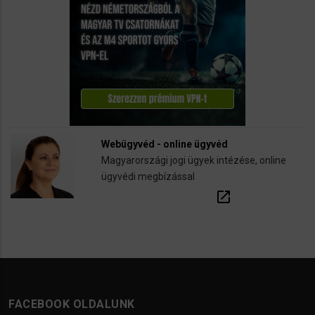
Webügyvéd - online ügyvéd
Magyarországi jogi ügyek intézése, online
ügyvédi megbízással
open_in_new
FACEBOOK OLDALUNK