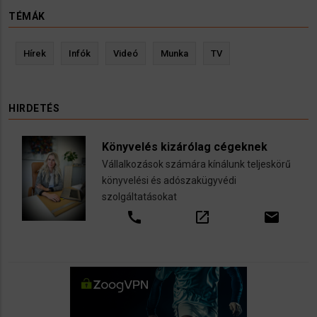
TÉMÁK
Hírek
Infók
Videó
Munka
TV
HIRDETÉS
Könyvelés kizárólag cégeknek
Vállalkozások számára kínálunk teljeskörű
könyvelési és adószakügyvédi
szolgáltatásokat
call
open_in_new
email