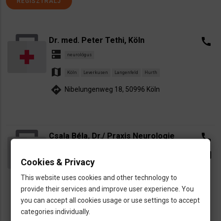
REGISZTRÁLJ
Dr. med. Peter Tethi, Köln
call
dns
neurológus
map
Köln
Leverkusen
Langenfeld
Hurth
directions
Nibelungenweg 18, 50996 Köln
Csala Béla, Dr./ Praxis Neurologie
call
dns
neurológus
email
Cookies & Privacy
map
Waldshut-Tiengen
This website uses cookies and other technology to
directions
Kaiserstr. 11. Waldshut-Tiengen 79761
provide their services and improve user experience. You
you can accept all cookies usage or use settings to accept
categories individually.