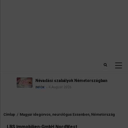
Névadási szabályok Németországban
4 August 2026
INFÓK
Címlap
/
Magyar idegorvos, neurológus Essenben, Németország
Morzsa
LBS Immobilien-GmbH NordWest