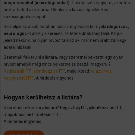
idegorvosokat (neurológusokat)
-t aki beszél magyarul, akár te is
beiktathatod a címtárba. Oldalunk a közösségünkkel és
közösségünknek épül.
Reméljük az alábbi listában találsz egy Essen környéki
idegorvos,
neurológus -t
amelyik keresési feltételeidnek megfelel. Kérjük
jelezd nekünk, ha olyan orvost találsz aki már nem praktizál vagy
adatai hibásak.
Szeretnél felkerülni a listára, vagy szeretnél beiktatni egy olyan
orvost amelyik még nincs beiktatva és beszél magyarul?
Regisztrálj ITT
,
jelentkezz be ITT
, majd iktasd
be az orvos
bejegyzését ITT
. A hirdetés ingyenes.
Hogyan kerülhetsz a listára?
Szeretnél felkerülni a listára?
Regisztrálj ITT
,
jelentkezz be ITT
,
majd iktasd
be hirdetését ITT
A hirdetés ingyenes.