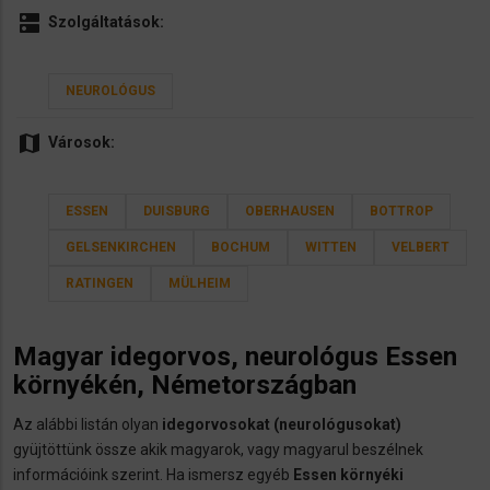
dns
Szolgáltatások:
NEUROLÓGUS
map
Városok:
ESSEN
DUISBURG
OBERHAUSEN
BOTTROP
GELSENKIRCHEN
BOCHUM
WITTEN
VELBERT
RATINGEN
MÜLHEIM
Magyar
idegorvos, neurológus
Essen
környékén, Németországban
Az alábbi listán olyan
idegorvosokat (neurológusokat)
gyüjtöttünk össze akik magyarok, vagy magyarul beszélnek
információink szerint. Ha ismersz egyéb
Essen környéki