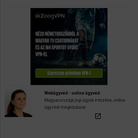
Webügyvéd - online ügyvéd
Magyarországi jogi ügyek intézése, online
ügyvédi megbízással
open_in_new