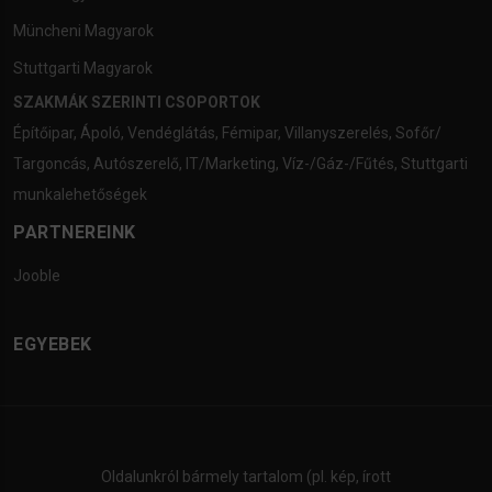
Müncheni Magyarok
Stuttgarti Magyarok
SZAKMÁK SZERINTI CSOPORTOK
Építőipar
,
Ápoló
,
Vendéglátás
,
Fémipar
,
Villanyszerelés
,
Sofőr/
Targoncás
,
Autószerelő
,
IT/Marketing
,
Víz-/Gáz-/Fűtés
,
Stuttgarti
munkalehetőségek
PARTNEREINK
Jooble
EGYEBEK
Oldalunkról bármely tartalom (pl. kép, írott