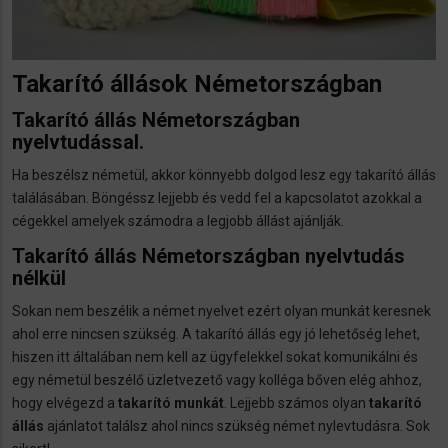
Takarító állások Németországban
Takarító állás Németországban
nyelvtudással.
Ha beszélsz németül, akkor könnyebb dolgod lesz egy takarító állás
találásában. Böngéssz lejjebb és vedd fel a kapcsolatot azokkal a
cégekkel amelyek számodra a legjobb állást ajánlják.
Takarító állás Németországban nyelvtudás
nélkül
Sokan nem beszélik a német nyelvet ezért olyan munkát keresnek
ahol erre nincsen szükség. A takarító állás egy jó lehetőség lehet,
hiszen itt általában nem kell az ügyfelekkel sokat komunikálni és
egy németül beszélő üzletvezető vagy kolléga bőven elég ahhoz,
hogy elvégezd a
takarító munkát
. Lejjebb számos olyan
takarító
állás
ajánlatot találsz ahol nincs szükség német nylevtudásra. Sok