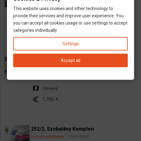
1568707167
dns
This website uses cookies and other technology to
Takarító
provide their services and improve user experience. You
map
Freiburg
you can accept all cookies usage or use settings to accept
euro
categories individually.
1.650,-€ bruttó
Settings
183. Szobalány Nürnberg
Accept all
nemetmunkateam
1567153166
dns
Takarító
map
Nürnberg
euro
1.760,-€
252/2. Szobalány Kempten
nemetmunkateam
1566199685