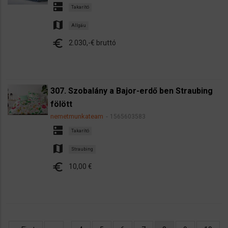
dns
Takarító
map
Allgäu
euro
2.030,-€ bruttó
307. Szobalány a Bajor-erdő ben Straubing
fölött
nemetmunkateam
1565603583
dns
Takarító
map
Straubing
euro
10,00 €