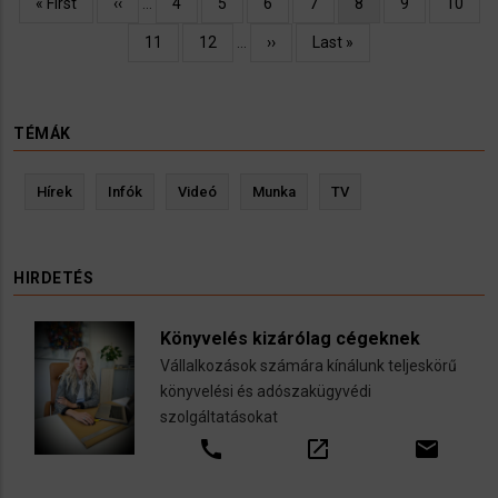
Oldalszámozás
Első
« First
Előző
‹‹
…
Oldal
4
Oldal
5
Oldal
6
Oldal
7
Jelenlegi
8
Oldal
9
Oldal
10
oldal
oldal
oldal
Oldal
11
Oldal
12
…
Következő
››
Utolsó
Last »
oldal
oldal
TÉMÁK
Hírek
Infók
Videó
Munka
TV
HIRDETÉS
Könyvelés kizárólag cégeknek
Vállalkozások számára kínálunk teljeskörű
könyvelési és adószakügyvédi
szolgáltatásokat
call
open_in_new
email