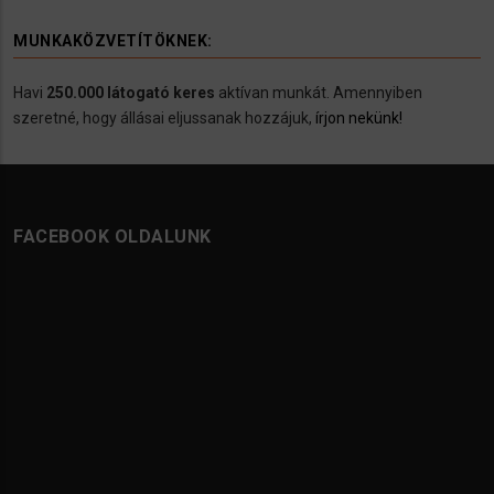
MUNKAKÖZVETÍTÖKNEK:
Havi
250.000 látogató keres
aktívan munkát. Amennyiben
szeretné, hogy állásai eljussanak hozzájuk,
írjon nekünk!
FACEBOOK OLDALUNK