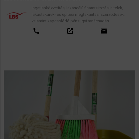
Ingatlanközvetítés, lakáscélú finanszírozási hitelek,
lakástakarék- és építési megtakarítási szerződések,
valamint kapcsolódó pénzügyi tanácsadás.
call
open_in_new
email