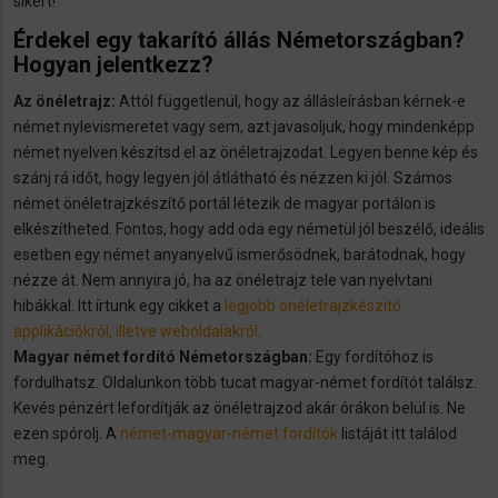
sikert!
Érdekel egy takarító állás Németországban?
Hogyan jelentkezz?
Az önéletrajz:
Attól függetlenül, hogy az állásleírásban kérnek-e
német nylevismeretet vagy sem, azt javasoljuk, hogy mindenképp
német nyelven készítsd el az önéletrajzodat. Legyen benne kép és
szánj rá időt, hogy legyen jól átlátható és nézzen ki jól. Számos
német önéletrajzkészítő portál létezik de magyar portálon is
elkészítheted. Fontos, hogy add oda egy németül jól beszélő, ideális
esetben egy német anyanyelvű ismerősödnek, barátodnak, hogy
nézze át. Nem annyira jó, ha az önéletrajz tele van nyelvtani
hibákkal. Itt írtunk egy cikket a
legjobb önéletrajzkészítő
applikációkról, illetve weboldalakról
.
Magyar német fordító Németországban:
Egy fordítóhoz is
fordulhatsz. Oldalunkon több tucat magyar-német fordítót találsz.
Kevés pénzért lefordítják az önéletrajzod akár órákon belül is. Ne
ezen spórolj. A
német-magyar-német fordítók
listáját itt találod
meg.