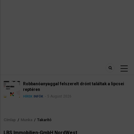
Robbanóanyaggal felszerelt drónt találtak a lipcsei
reptéren
5 August 2026
HÍREK
INFÓK
Címlap
/
Munka
/
Takarító
Morzsa
LBS Immobilien-GmbH NordWest