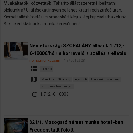
Munkáltatók, közvetítők:
Takarító állást szeretnél beiktatni
oldlaunkra? Új állásokat ingyen be lehet iktatni regisztrácó után.
Kiemelt álláshírdetési csomagokért kérjük lépj kapcsolatba velünk.
Sok sikert kívánunk a munkakeresésben!
Németországi SZOBALÁNY állások 1.712,-
€-1800€/hó+ a borravaló + szállás + ellátás
nemetmunkateam
1575012928
dns
Takarító
map
München
Nürnberg
Ingolstadt
Frankfurt
Würzburg
villingen-schwenningen
euro
1.712,-€-1800€
321/1. Mosogató német munka hotel -ben
Freudenstadt fölött