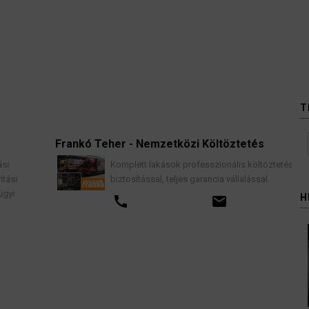
T
Frankó Teher - Nemzetközi Költöztetés
K
Komplett lakások professzionális költöztetése
biztosítással, teljes garancia vállalással.
H
call
email