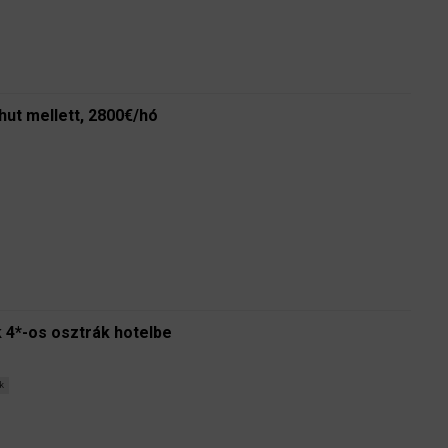
hut mellett, 2800€/hó
 4*-os osztrák hotelbe
k