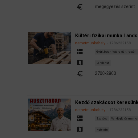
euro
megegyezés szerint
Kültéri fizikai munka Lands
nemetmunkahely
1786232158
dns
Gyári, betanított, raktári, reptéri
map
Landshut
euro
2700-2800
Kezdő szakácsot keresünk
nemetmunkahely
1786232158
dns
Szakács
Vendéglátós munká
map
Kufstein