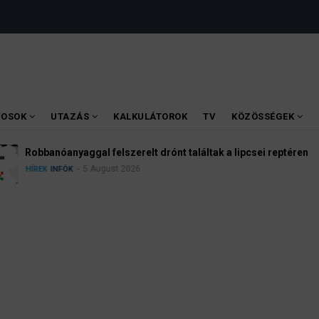
VOSOK
UTAZÁS
KALKULÁTOROK
TV
KÖZÖSSÉGEK
lipcsei reptéren
Kannabisz Németors
4 August 2026
INFÓK