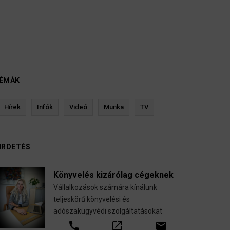
ÉMÁK
evin Ressler biztosítási szakértő
Langó S
Hírek
Infók
Videó
Munka
TV
Gépjármű-, jogvédelmi-, felelősség-, baleset-,
nyugdíj-, fogászati biztosítások.
IRDETÉS
call
open_in_new
email
Könyvelés kizárólag cégeknek
Vállalkozások számára kínálunk
teljeskörű könyvelési és
adószakügyvédi szolgáltatásokat
call
open_in_new
email