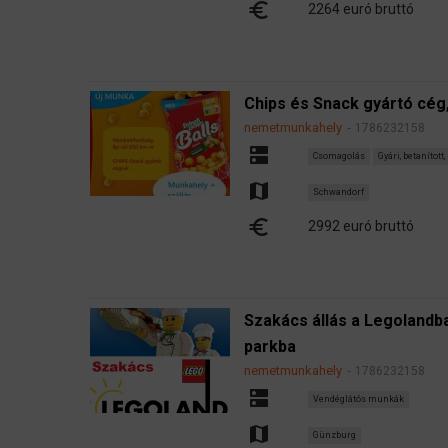
euro
2264 euró bruttó
Chips és Snack gyártó cég,
nemetmunkahely
1786232158
dns
Csomagolás
Gyári, betanított,
map
Schwandorf
euro
2992 euró bruttó
Szakács állás a Legolandb
parkba
nemetmunkahely
1786232158
dns
Vendéglátós munkák
map
Günzburg