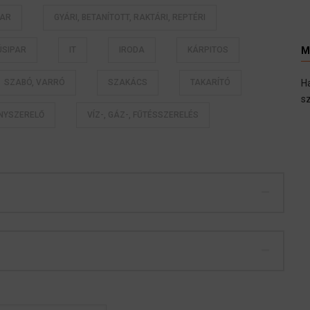
PAR
GYÁRI, BETANÍTOTT, RAKTÁRI, REPTÉRI
ÚSIPAR
IT
IRODA
KÁRPITOS
M
SZABÓ, VARRÓ
SZAKÁCS
TAKARÍTÓ
H
sz
ANYSZERELŐ
VÍZ-, GÁZ-, FŰTÉSSZERELÉS