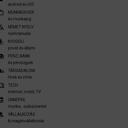
android és iOS
outline
MUNKAÜGYEK
és munkajog
nslate
NÉMET NYELV
nyelvtanulás
derly
NYUGDÍJ
privát és állami
ments
PÉNZ, BANK
és pénzügyek
oups
TÁRSADALOM
hírek és infók
vices
TECH
internet, mobil, TV​
invitation
ÜNNEPEK
munka, -suliszünetek
nel_settings
VÁLLALKOZÁS
& magánvállalkozás