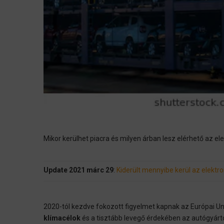
Mikor kerülhet piacra és milyen árban lesz elérhető az
Update 2021 márc 29
:
Kiderült mennyibe kerül az elekt
2020-tól kezdve fokozott figyelmet kapnak az Európai U
klímacélok
és a tisztább levegő érdekében az autógyártó