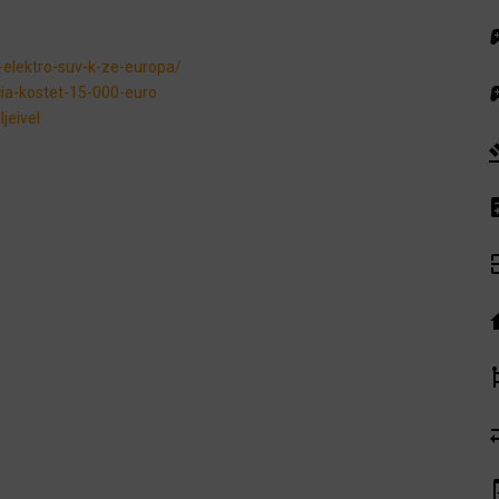
sport
-elektro-suv-k-ze-europa/
sport
cia-kostet-15-000-euro
jeivel
ga
cal
exit
ho
emoj
syn
syste