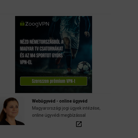
Webügyvéd - online ügyvéd
Magyarországi jogi ügyek intézése,
online ügyvédi megbízással
open_in_new