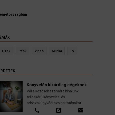
yészek szerint a német politikának mielőbb meg
pártbetiltási eljárás elindítását.
ÉMÁK
evin Ressler biztosítási szakértő
Langó S
Hírek
Infók
Videó
Munka
TV
Gépjármű-, jogvédelmi-, felelősség-, baleset-,
nyugdíj-, fogászati biztosítások.
IRDETÉS
call
open_in_new
email
Könyvelés kizárólag cégeknek
Vállalkozások számára kínálunk
teljeskörű könyvelési és
adószakügyvédi szolgáltatásokat
call
open_in_new
email