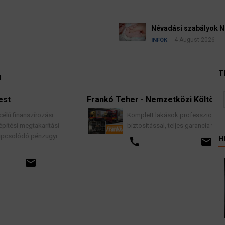
Ügyvédek, bírák és üg
kellene vizsgálnia egy 
3 August 2026
HÍREK
T
l
Frankó Teher - Nemzetközi Költöztetés
K
Komplett lakások professzionális költöztetése
biztosítással, teljes garancia vállalással.
H
call
email