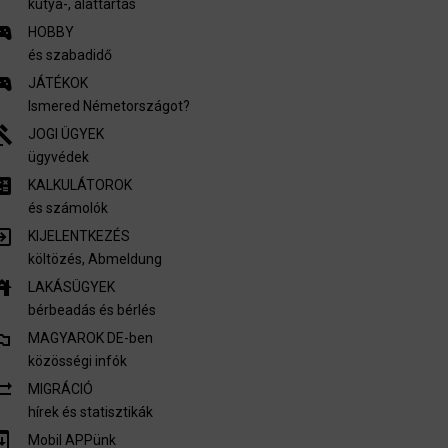
kutya-, álattartás
s_esports
HOBBY
és szabadidő
s_esports
JÁTÉKOK
Ismered Németországot?
vel
JOGI ÜGYEK
ügyvédek
culate
KALKULÁTOROK
és számolók
_to_app
KIJELENTKEZÉS
költözés, Abmeldung
use
LAKÁSÜGYEK
bérbeadás és bérlés
i_flags
MAGYAROK DE-ben
közösségi infók
c_alt
MIGRÁCIÓ
hírek és statisztikák
m_update
Mobil APPünk