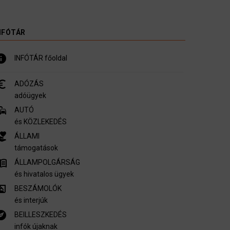
NFÓTÁR
nfo
INFÓTÁR főoldal
_symbol
ADÓZÁS
adóügyek
mmute
AUTÓ
és KÖZLEKEDÉS
er_activism
ÁLLAMI
támogatások
u_book
ÁLLAMPOLGÁRSÁG
és hivatalos ügyek
ory_edu
BESZÁMOLÓK
és interjúk
plore
BEILLESZKEDÉS
infók újaknak