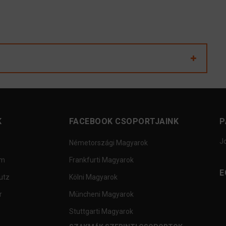
K
FACEBOOK CSOPORTJAINK
P
J
Németországi Magyarok
um
Frankfurti Magyarok
E
utz
Kölni Magyarok
r
Müncheni Magyarok
Stuttgarti Magyarok