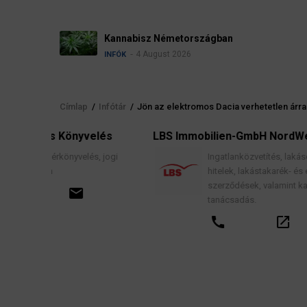
Névadási szabályok Németországban
4 August 2026
INFÓK
Címlap
/
Infótár
/
Jön az elektromos Dacia verhetetlen árra
Morzsa
elés
LBS Immobilien-GmbH NordWest
s, jogi
Ingatlanközvetítés, lakáscélú finanszírozási
hitelek, lakástakarék- és építési megtakarítási
szerződések, valamint kapcsolódó pénzügyi
tanácsadás.
call
open_in_new
email