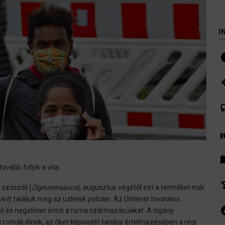
I
i
euro
co
volunte
men
vább folyik a vita.
hist
 szószát (
Zigeunersauce
), augusztus végétől ezt a terméket már
Art
) találjuk meg az üzletek polcain. Az Unilever hivatalos
ex
tő és negatívan érinti a roma származásúakat. A cigány
 romák élnek, az őket képviselő tanács értelmezésében a régi