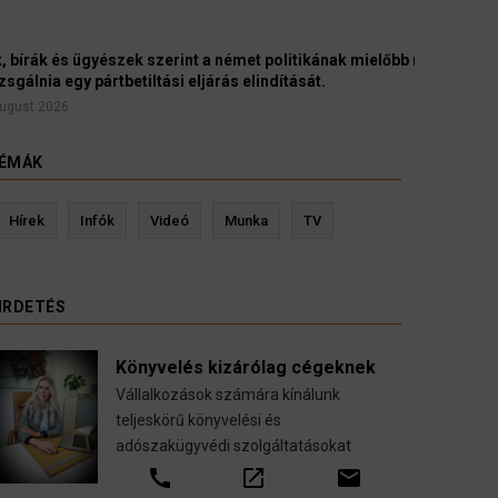
yészek szerint a német politikának mielőbb meg
pártbetiltási eljárás elindítását.
ÉMÁK
evin Ressler biztosítási szakértő
Langó S
Hírek
Infók
Videó
Munka
TV
Gépjármű-, jogvédelmi-, felelősség-, baleset-,
nyugdíj-, fogászati biztosítások.
IRDETÉS
call
open_in_new
email
Könyvelés kizárólag cégeknek
Vállalkozások számára kínálunk
teljeskörű könyvelési és
adószakügyvédi szolgáltatásokat
call
open_in_new
email