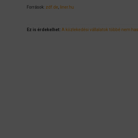
Források:
zdf.de
,
liner.hu
Ez is érdekelhet:
A közlekedési vállalatok többé nem has