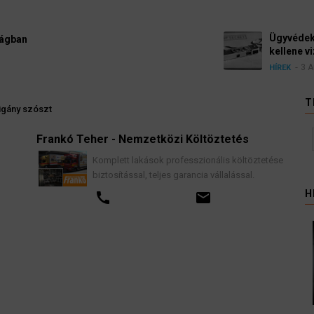
Ügyvédek, bírák és üg
kellene vizsgálnia egy 
3 August 2026
HÍREK
T
igány szószt
Frankó Teher - Nemzetközi Költöztetés
K
Komplett lakások professzionális költöztetése
biztosítással, teljes garancia vállalással.
H
call
email