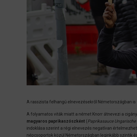
A rasszista felhangú elnevezésekről Németországban is to
A folyamatos viták miatt a német Knorr átnevezi a cigány
magyaros paprikaszószként
(
Paprikasauce Ungarische 
indoklása szerint a régi elnevezés negatívan értelmezhe
népcsoportok közül Németországban leginkább szintik és