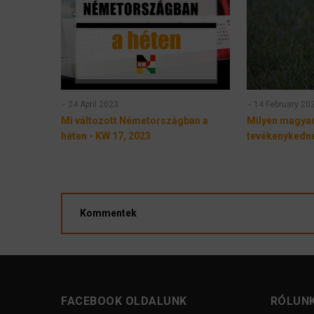
24 April 2023
14 February 20
Mi változott Németországban a
Milyen magyar
héten - KW 17, 2023
tevékenykedn
Kommentek
FACEBOOK OLDALUNK
RÓLUN