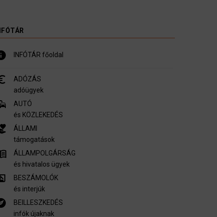
NFÓTÁR
nfo
INFÓTÁR főoldal
_symbol
ADÓZÁS
adóügyek
mmute
AUTÓ
és KÖZLEKEDÉS
er_activism
ÁLLAMI
támogatások
u_book
ÁLLAMPOLGÁRSÁG
és hivatalos ügyek
ory_edu
BESZÁMOLÓK
és interjúk
plore
BEILLESZKEDÉS
infók újaknak