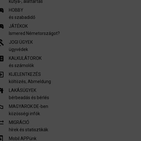
kutya-, álattartás
s_esports
HOBBY
és szabadidő
s_esports
JÁTÉKOK
Ismered Németországot?
vel
JOGI ÜGYEK
ügyvédek
culate
KALKULÁTOROK
és számolók
_to_app
KIJELENTKEZÉS
költözés, Abmeldung
use
LAKÁSÜGYEK
bérbeadás és bérlés
i_flags
MAGYAROK DE-ben
közösségi infók
c_alt
MIGRÁCIÓ
hírek és statisztikák
m_update
Mobil APPünk