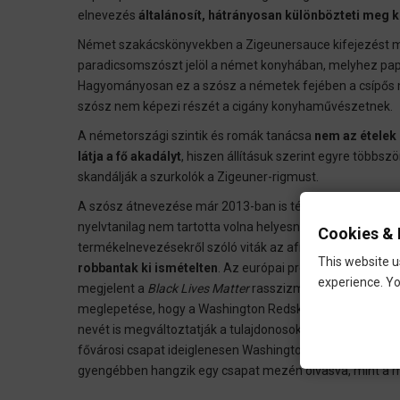
elnevezés
általánosít, hátrányosan különbözteti meg 
Német szakácskönyvekben a Zigeunersauce kifejezést má
paradicsomszószt jelöl a német konyhában, melyhez papr
Hagyományosan ez a szósz a németek fejében a csípős ma
szósz nem képezi részét a cigány konyhaművészetnek.
A németországi szintik és romák tanácsa
nem az ételek
látja a fő akadályt
, hiszen állításuk szerint egyre többs
skandálják a szurkolók a Zigeuner-rigmust.
A szósz átnevezése már 2013-ban is téma volt a német mé
nyelvtanilag nem tartotta volna helyesnek megváltoztatni
Cookies & 
termékelnevezésekről szóló viták az afroamerikai tüntető
This website u
robbantak ki ismételten
. Az európai profi labdarúgásb
experience. Yo
megjelent a
Black Lives Matter
rasszizmusellenes kezdem
meglepetése, hogy a Washington Redskins NFL-csapat (
R
nevét is megváltoztatják a tulajdonosok a rasszista felha
fővárosi csapat ideiglenesen Washington Football Team (W
gyengébben hangzik egy csapat mezén olvasva, mint a m