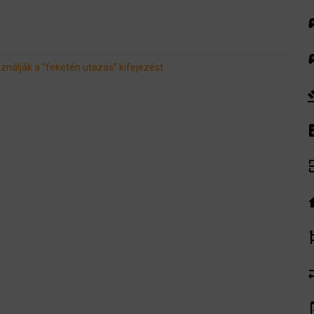
sport
sport
ználják a “feketén utazás” kifejezést
ga
cal
exit
ho
emoj
syn
syste