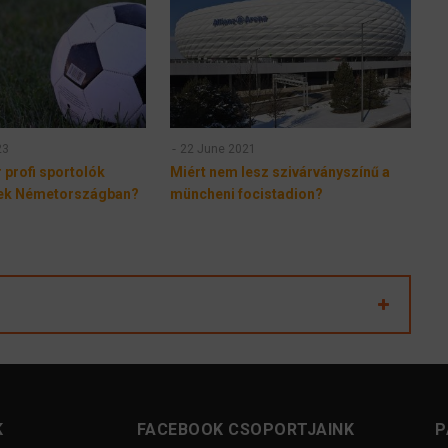
23
22 June 2021
 profi sportolók
Miért nem lesz szivárványszínű a
ek Németországban?
müncheni focistadion?
K
FACEBOOK CSOPORTJAINK
P