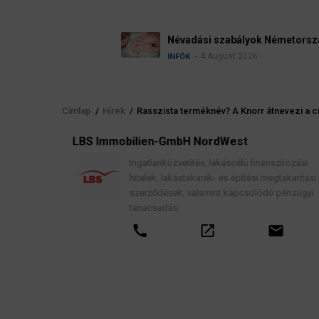
Névadási szabályok Németországban
4 August 2026
INFÓK
Címlap
/
Hírek
/
Rasszista terméknév? A Knorr átnevezi a c
Morzsa
elés
LBS Immobilien-GmbH NordWest
, jogi
Ingatlanközvetítés, lakáscélú finanszírozási
hitelek, lakástakarék- és építési megtakarítási
szerződések, valamint kapcsolódó pénzügyi
tanácsadás.
call
open_in_new
email