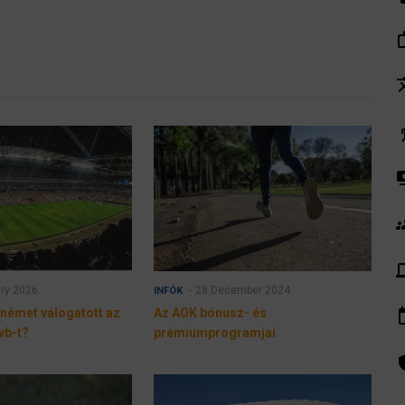
work_
tra
el
pay
gr
de
ry 2026
28 December 2024
INFÓK
insert_
 német válogatott az
Az AOK bónusz- és
vb-t?
prémiumprogramjai
admin_pa