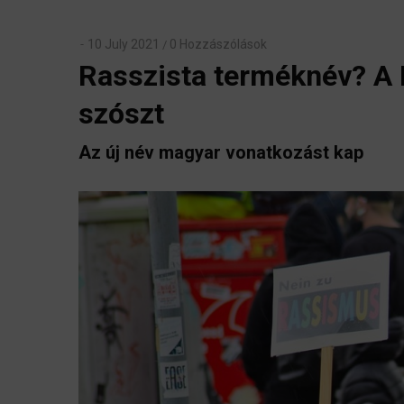
10 July 2021
0 Hozzászólások
/
Rasszista terméknév? A 
szószt
Az új név magyar vonatkozást kap