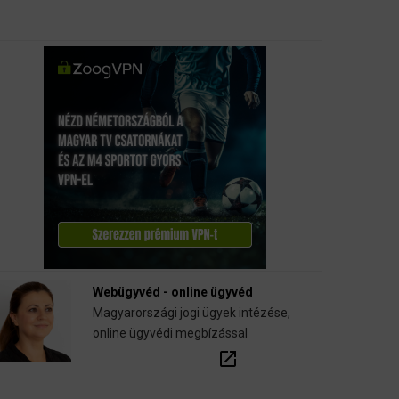
Webügyvéd - online ügyvéd
Magyarországi jogi ügyek intézése,
online ügyvédi megbízással
open_in_new