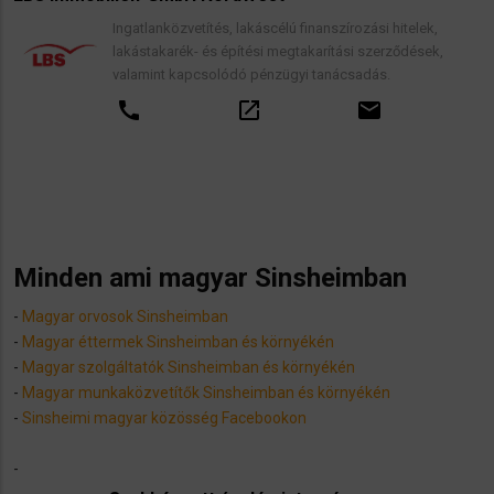
Ingatlanközvetítés, lakáscélú finanszírozási hitelek,
lakástakarék- és építési megtakarítási szerződések,
valamint kapcsolódó pénzügyi tanácsadás.
call
open_in_new
email
Minden ami magyar Sinsheimban
-
Magyar orvosok Sinsheimban
-
Magyar éttermek Sinsheimban és környékén
-
Magyar szolgáltatók Sinsheimban és környékén
-
Magyar munkaközvetítők Sinsheimban és környékén
-
Sinsheimi magyar közösség Facebookon
-