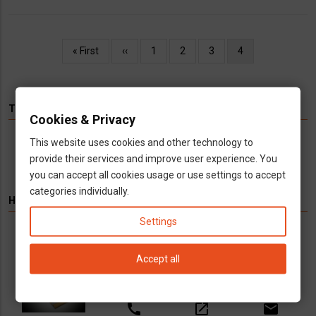
Oldalszámozás
Első
« First
Előző
‹‹
Oldal
1
Oldal
2
Oldal
3
Jelenlegi
4
oldal
oldal
oldal
TÉMÁK
Cookies & Privacy
This website uses cookies and other technology to
Hírek
Infók
Videó
Munka
TV
provide their services and improve user experience. You
you can accept all cookies usage or use settings to accept
categories individually.
HIRDETÉS
Settings
Könyvelés kizárólag cégeknek
Vállalkozások számára kínálunk teljeskörű
Accept all
könyvelési és adószakügyvédi
szolgáltatásokat
call
open_in_new
email