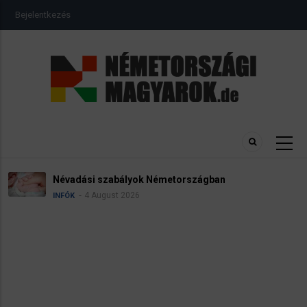
Ugrás
USER
Bejelentkezés
a
ACCOUNT
MENU
tartalomra
Névadási szabályok Németországban
4 August 2026
INFÓK