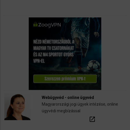
Webügyvéd - online ügyvéd
Magyarországi jogi ügyek intézése, online
ügyvédi megbízással
open_in_new