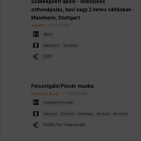
Szakképzett ápoló - intenzíves
otthonápolás, havi vagy 2 hetes váltásban -
Mannheim, Stuttgart
eduxite
1509013936
dns
Ápoló
map
Mannheim
Sinsheim
euro
2300
Felszolgáló/Pincér munka
Personal- Arbe…
1506951858
dns
Vendéglátós munkák
map
Eppingen
Sinsheim
Heidelberg
Bruchsal
Karlsruhe
euro
1600€/hó + borravaló