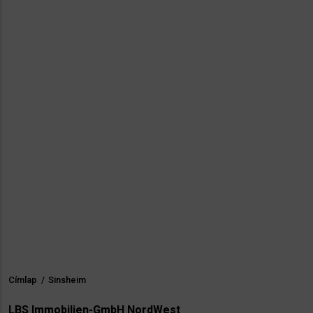
Címlap
/
Sinsheim
Morzsa
LBS Immobilien-GmbH NordWest