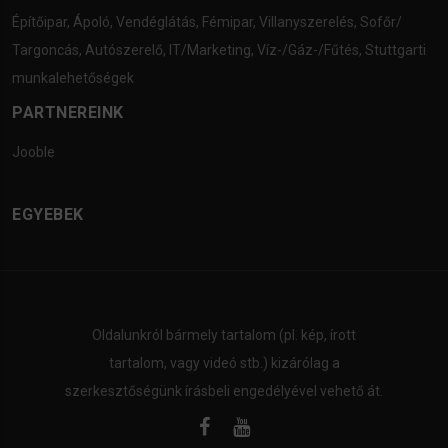
Építőipar
,
Ápoló
,
Vendéglátás
,
Fémipar
,
Villanyszerelés
,
Sofőr/
Targoncás
,
Autószerelő
,
IT/Marketing
,
Víz-/Gáz-/Fűtés
,
Stuttgarti
munkalehetőségek
PARTNEREINK
Jooble
EGYEBEK
Oldalunkról bármely tartalom (pl. kép, írott
tartalom, vagy videó stb.) kizárólag a
szerkesztőségünk írásbeli engedélyével vehető át.