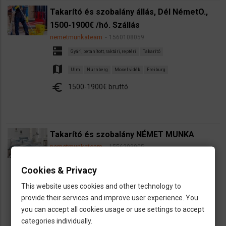
Takarító és szobalány állás, Dél NémetO.,
1500-1900€ /hó. Szállás
nemetmunkateam
1560108059
dns
Gyári, betanított, raktári, reptéri
Takarító
map
Ulm
Nürnberg
Mosel vidék
Freiburg
euro
1500-1900€ bruttó
Takarító és szobalány NÉMET MUNKA
nemetmunkateam
1556209005
dns
Takarító
Cookies & Privacy
map
Ulm
Nürnberg
Garmisch-Partenkirchen
Mosel vidék
This website uses cookies and other technology to
euro
12,50€
provide their services and improve user experience. You
you can accept all cookies usage or use settings to accept
categories individually.