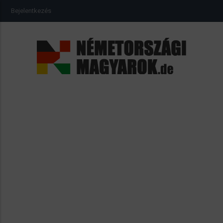
Ugrás
USER
Bejelentkezés
a
ACCOUNT
MENU
tartalomra