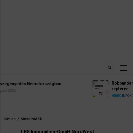
Robbanóanyaggal felszerelt drónt találtak 
reptéren
5 August 2026
HÍREK
INFÓK
Címlap
/
Mosel vidék
Morzsa
LBS Immobilien-GmbH NordWest