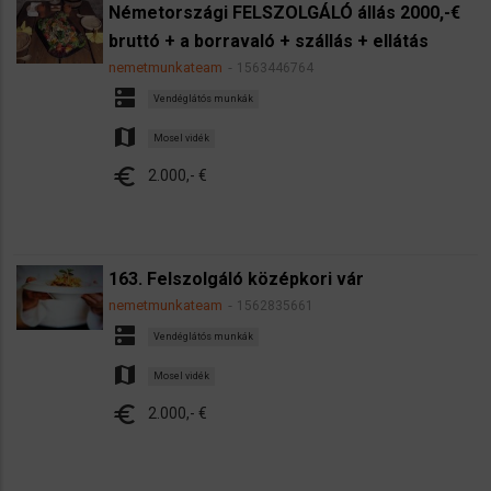
Németországi FELSZOLGÁLÓ állás 2000,-€
bruttó + a borravaló + szállás + ellátás
nemetmunkateam
1563446764
dns
Vendéglátós munkák
map
Mosel vidék
euro
2.000,- €
163. Felszolgáló középkori vár
nemetmunkateam
1562835661
dns
Vendéglátós munkák
map
Mosel vidék
euro
2.000,- €