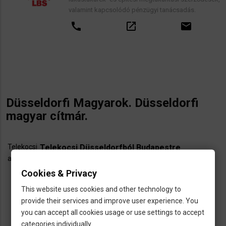
valamint kapcsolódó pénzügyi tanácsadás.
call
open_in_new
email
Düsseldorfi Magyarok. Düsseldorfi
magyar cítmár.
Telekocsi
Telekocsi Düsseldorfból Budapestre
ajánlat
schedule
Indulás:
Cookies & Privacy
groups
Helyek száma: 2
This website uses cookies and other technology to
Düsseldorf
Köln
Frankfurt
Nürnberg
provide their services and improve user experience. You
you can accept all cookies usage or use settings to accept
TATABÁNYA
GYŐR
BUDAPEST
categories individually.