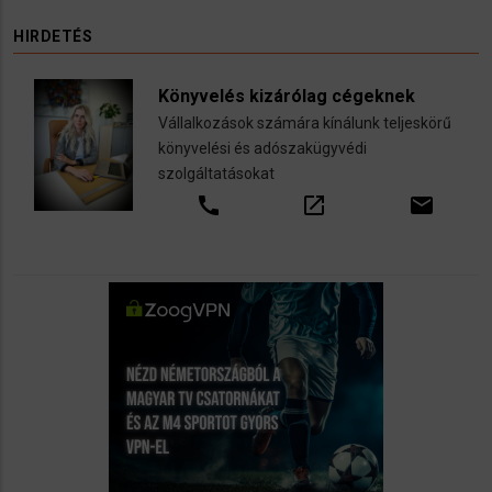
HIRDETÉS
Könyvelés kizárólag cégeknek
Vállalkozások számára kínálunk teljeskörű
könyvelési és adószakügyvédi
szolgáltatásokat
call
open_in_new
email