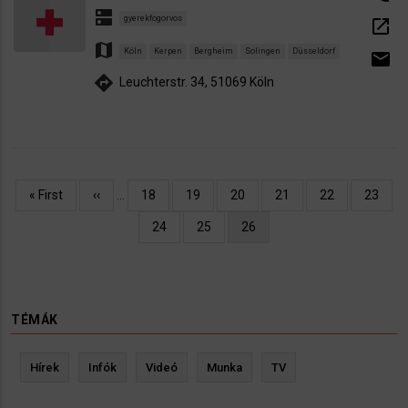
dns
gyerekfogorvos
open_in_new
map
Köln
Kerpen
Bergheim
Solingen
Düsseldorf
email
directions
Leuchterstr. 34, 51069 Köln
Oldalszámozás
Első
« First
Előző
‹‹
…
Oldal
18
Oldal
19
Oldal
20
Oldal
21
Oldal
22
Oldal
23
oldal
oldal
Oldal
24
Oldal
25
Jelenlegi
26
oldal
TÉMÁK
Hírek
Infók
Videó
Munka
TV