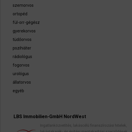
szemorvos
ortopéd
fül-orr-gégész
gyerekorvos
tüdőorvos
pszihiáter
rádiológus
fogorvos
urológus
állatorvos
egyéb
LBS Immobilien-GmbH NordWest
Ingatlanközvetítés, lakáscélú finanszírozási hitelek,
lakástakarék- és építési megtakarítási szerződések,