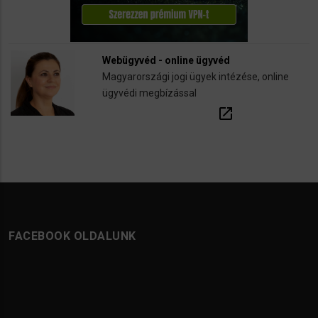
Webügyvéd - online ügyvéd
Magyarországi jogi ügyek intézése, online
ügyvédi megbízással
open_in_new
FACEBOOK OLDALUNK