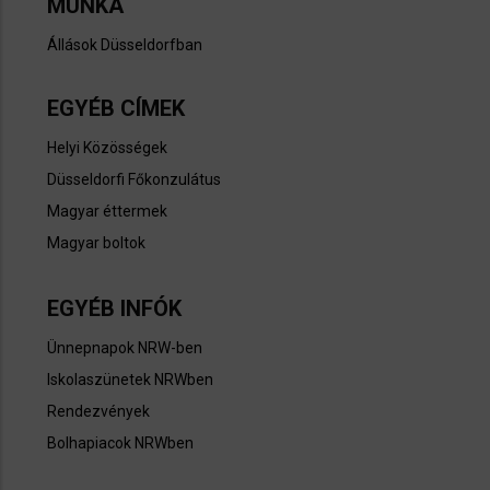
MUNKA
Állások Düsseldorfban​
EGYÉB CÍMEK
Helyi Közösségek
Düsseldorfi Főkonzulátus​
Magyar éttermek
Magyar boltok
EGYÉB INFÓK
Ünnepnapok NRW-ben
Iskolaszünetek NRWben
Rendezvények
Bolhapiacok NRWben