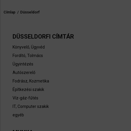
Címlap
/
Düsseldorf
Morzsa
DÜSSELDORFI CÍMTÁR
Könyvelő
,
Ügyvéd
Fordító, Tolmács
Ügyintézés
Autószerelő
Fodrász, Kozmetika
Építkezési szakik
Víz-gáz-fűtés
IT, Computer szakik
egyéb