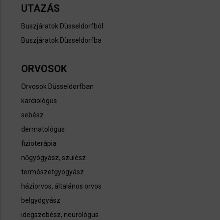
UTAZÁS
Buszjáratok Düsseldorfból
Buszjáratok Düsseldorfba
ORVOSOK
Orvosok Düsseldorfban
kardiológus
sebész
dermatológus
fizioterápia
nőgyógyász, szülész
természetgyogyász
háziorvos, általános orvos
belgyógyász
idegszebész, neurológus