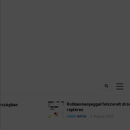
Robbanóanyaggal felszerelt drónt találtak a lipcsei
reptéren
5 August 2026
HÍREK
INFÓK