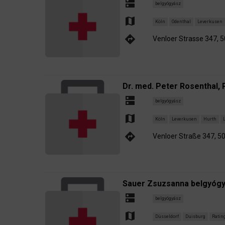
dns
belgyógyász
map
Köln
Odenthal
Leverkusen
directions
Venloer Strasse 347, 
Dr. med. Peter Rosenthal, 
dns
belgyógyász
map
Köln
Leverkusen
Hurth
directions
Venloer Straße 347, 5
Sauer Zsuzsanna belgyógy
dns
belgyógyász
map
Düsseldorf
Duisburg
Ratin