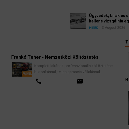
Ügyvédek, bírák és üg
kellene vizsgálnia egy 
3 August 2026
HÍREK
T
g
Frankó Teher - Nemzetközi Költöztetés
K
Komplett lakások professzionális költöztetése
biztosítással, teljes garancia vállalással.
H
call
email