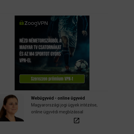
Webügyvéd - online ügyvéd
Magyarországi jogi ügyek intézése,
online ügyvédi megbízással
open_in_new