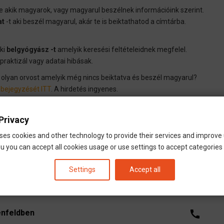
e akik magyarok, vagy magyarul beszélnek információink szerint.
at
-t aki beszél magyarul, akár te is beiktathatod a címtárba.
éki
belgyógyász -t
amelyik keresési feltételeidnek megfelel.
praktizál vagy adatai hibásak.
egy olyan orvost amelyik még nincs beiktatva és beszél magyarul?
 bejegyzését ITT
. A hirdetés ingyenes.
Privacy
ses cookies and other technology to provide their services and improve
e ITT
, majd iktasd
be hirdetését ITT
u you can accept all cookies usage or use settings to accept categories i
Settings
Accept all
enfeldben
call