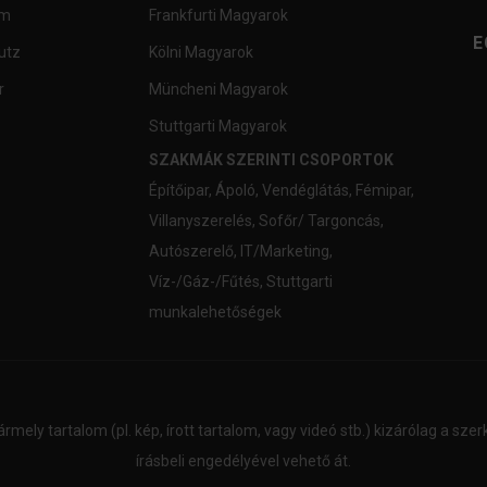
um
Frankfurti Magyarok
E
utz
Kölni Magyarok
r
Müncheni Magyarok
Stuttgarti Magyarok
SZAKMÁK SZERINTI CSOPORTOK
Építőipar
,
Ápoló
,
Vendéglátás
,
Fémipar
,
Villanyszerelés
,
Sofőr/ Targoncás
,
Autószerelő
,
IT/Marketing
,
Víz-/Gáz-/Fűtés
,
Stuttgarti
munkalehetőségek
ármely tartalom (pl. kép, írott tartalom, vagy videó stb.) kizárólag a sz
írásbeli engedélyével vehető át.