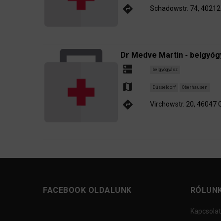
directions
Schadowstr. 74, 40212
Dr Medve Martin - belgyó
dns
belgyógyász
map
Düsseldorf
Oberhausen
directions
Virchowstr. 20, 46047
FACEBOOK OLDALUNK
RÓLUN
Kapcsolat