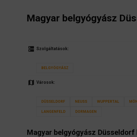
Magyar belgyógyász Düs
dns
Szolgáltatások:
BELGYÓGYÁSZ
map
Városok:
DÜSSELDORF
NEUSS
WUPPERTAL
MÖ
LANGENFELD
DORMAGEN
Magyar
belgyógyász
Düsseldorf