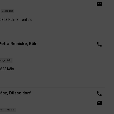
email
Ossendorf
50823 Köln-Ehrenfeld
Petra Reinicke, Köln
call
Langenfeld
0823 Köln
ász, Düsseldorf
call
email
gen
Krefeld