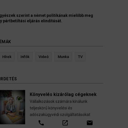
yészek szerint a német politikának mielőbb meg
pártbetiltási eljárás elindítását.
ÉMÁK
evin Ressler biztosítási szakértő
Langó S
Hírek
Infók
Videó
Munka
TV
Gépjármű-, jogvédelmi-, felelősség-, baleset-,
nyugdíj-, fogászati biztosítások.
IRDETÉS
call
open_in_new
email
Könyvelés kizárólag cégeknek
Vállalkozások számára kínálunk
teljeskörű könyvelési és
adószakügyvédi szolgáltatásokat
call
open_in_new
email