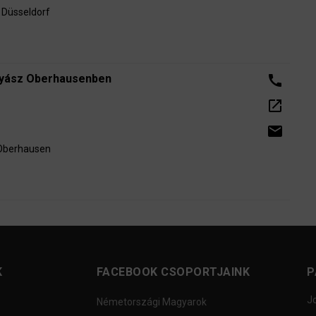
 Düsseldorf
gyász Oberhausenben
call
open_in_new
email
 Oberhausen
K
FACEBOOK CSOPORTJAINK
P
J
Németországi Magyarok