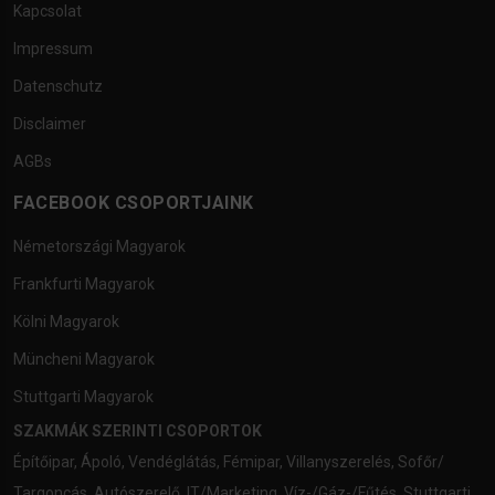
Kapcsolat
Impressum
Datenschutz
Disclaimer
AGBs
FACEBOOK CSOPORTJAINK
Németországi Magyarok
Frankfurti Magyarok
Kölni Magyarok
Müncheni Magyarok
Stuttgarti Magyarok
SZAKMÁK SZERINTI CSOPORTOK
Építőipar
,
Ápoló
,
Vendéglátás
,
Fémipar
,
Villanyszerelés
,
Sofőr/
Targoncás
,
Autószerelő
,
IT/Marketing
,
Víz-/Gáz-/Fűtés
,
Stuttgarti