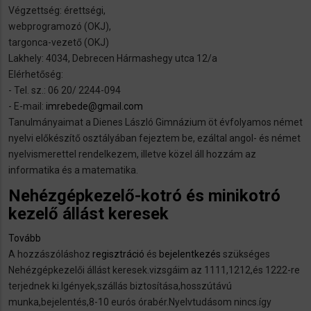
Végzettség: érettségi,
Küchenhilfe,
webprogramozó (OKJ),
angelernte
targonca-vezető (OKJ)
Arbeiter
Lakhely: 4034, Debrecen Hármashegy utca 12/a
oder
Elérhetőség:
Staplerfahrer.)
- Tel. sz.: 06 20/ 2244-094
- E-mail:
imrebede@gmail.com
Tanulmányaimat a Dienes László Gimnázium öt évfolyamos német
nyelvi előkészítő osztályában fejeztem be, ezáltal angol- és német
nyelvismerettel rendelkezem, illetve közel áll hozzám az
informatika és a matematika.
Nehézgépkezelő-kotró és minikotró
kezelő állást keresek
Tovább
(Nehézgépkezelő-
A hozzászóláshoz
kotró
regisztráció
és
bejelentkezés
szükséges
Nehézgépkezelői állást keresek.vizsgáim az 1111,1212,és 1222-re
és
terjednek ki.Igények,szállás biztosítása,hosszútávú
minikotró
munka,bejelentés,8-10 eurós órabér.Nyelvtudásom nincs.így
kezelő