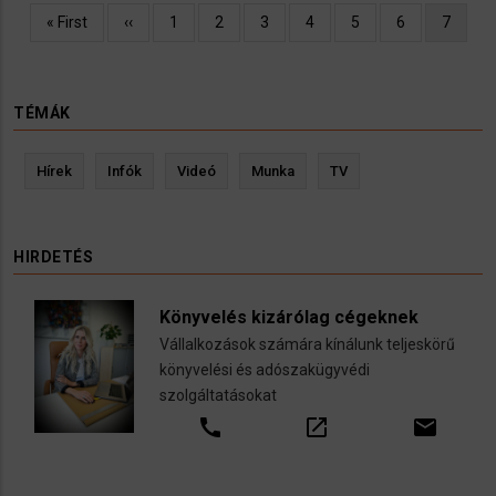
Oldalszámozás
Első
« First
Előző
‹‹
Oldal
1
Oldal
2
Oldal
3
Oldal
4
Oldal
5
Oldal
6
Jelenle
7
oldal
oldal
oldal
TÉMÁK
Hírek
Infók
Videó
Munka
TV
HIRDETÉS
Könyvelés kizárólag cégeknek
Vállalkozások számára kínálunk teljeskörű
könyvelési és adószakügyvédi
szolgáltatásokat
call
open_in_new
email