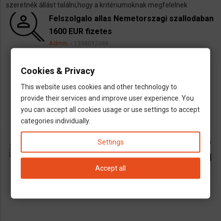
szeretnék állást találni,hogy a kritériumoknak megfelelnek
állást
keresek)
Felszolgalo allas Nemetorszagi szallodaban
1600 EUR fizetes
Admin
1398092088
dns
Vendéglátós munkák
Cookies & Privacy
map
Niedernberg
Aschaffenburg
This website uses cookies and other technology to
euro
provide their services and improve user experience. You
you can accept all cookies usage or use settings to accept
categories individually.
Marta Olty
call
Settings
dns
Fordító
email
Accept all
directions
Frankfurt