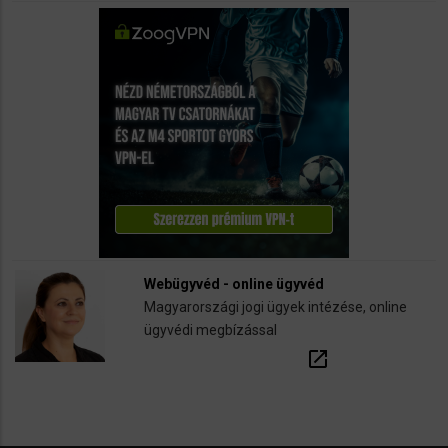
Webügyvéd - online ügyvéd
Magyarországi jogi ügyek intézése, online
ügyvédi megbízással
open_in_new