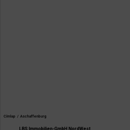
Címlap
/
Aschaffenburg
Morzsa
LBS Immobilien-GmbH NordWest