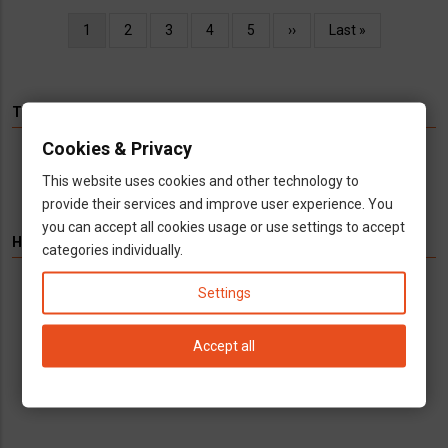
Oldalszámozás
Jelenlegi
1
Oldal
2
Oldal
3
Oldal
4
Oldal
5
Következő
››
Utolsó
Last »
oldal
oldal
oldal
TÉMÁK
Cookies & Privacy
Hírek
Infók
Videó
Munka
TV
This website uses cookies and other technology to
provide their services and improve user experience. You
you can accept all cookies usage or use settings to accept
HIRDETÉS
categories individually.
Settings
Könyvelés kizárólag cégeknek
Vállalkozások számára kínálunk teljeskörű
könyvelési és adószakügyvédi
Accept all
szolgáltatásokat
call
open_in_new
email