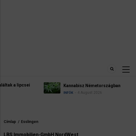
Kannabisz Németországban
4 August 2026
INFÓK
Címlap
/
Esslingen
Morzsa
LBS Immobilien-GmbH NordWest