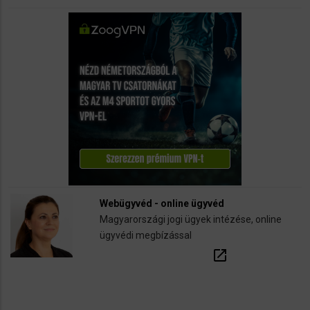
Webügyvéd - online ügyvéd
Magyarországi jogi ügyek intézése, online
ügyvédi megbízással
open_in_new