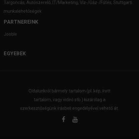
Targoncás
,
Autószerelő
,
IT/Marketing
,
Víz-/Gáz-/Fűtés
,
Stuttgarti
munkalehetőségek
PARTNEREINK
Jooble
EGYEBEK
Oldalunkról bármely tartalom (pl. kép, írott
tartalom, vagy videó stb.) kizárólag a
szerkesztőségünk írásbeli engedélyével vehető át.