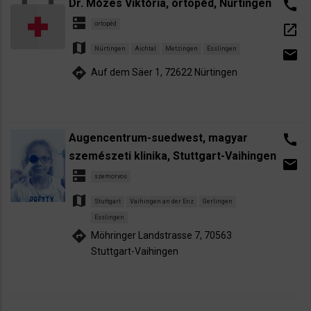
Dr. Mózes Viktória, ortopéd, Nürtingen
call
dns
ortopéd
open_in_new
map
Nürtingen
Aichtal
Metzingen
Esslingen
email
directions
Auf dem Säer 1, 72622 Nürtingen
Augencentrum-suedwest, magyar
call
szemészeti klinika, Stuttgart-Vaihingen
email
dns
szemorvos
map
Stuttgart
Vaihingen an der Enz
Gerlingen
Esslingen
directions
Möhringer Landstrasse 7, 70563
Stuttgart-Vaihingen