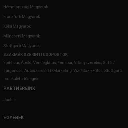
Németországi Magyarok
Frankfurti Magyarok
Kölni Magyarok
Müncheni Magyarok
Stuttgarti Magyarok
SZAKMÁK SZERINTI CSOPORTOK
Építőipar
,
Ápoló
,
Vendéglátás
,
Fémipar
,
Villanyszerelés
,
Sofőr/
Targoncás
,
Autószerelő
,
IT/Marketing
,
Víz-/Gáz-/Fűtés
,
Stuttgarti
munkalehetőségek
PARTNEREINK
Jooble
EGYEBEK