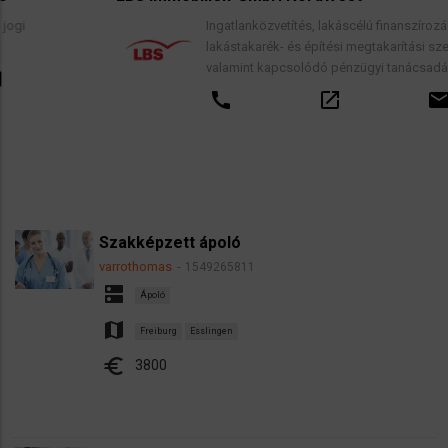
Ingatlanközvetítés, lakáscélú finanszírozási hitelek,
lakástakarék- és építési megtakarítási szerződések,
valamint kapcsolódó pénzügyi tanácsadás.
call
open_in_new
email
Szakképzett ápoló
varrothomas
1549265811
dns
Ápoló
map
Freiburg
Esslingen
euro
3800