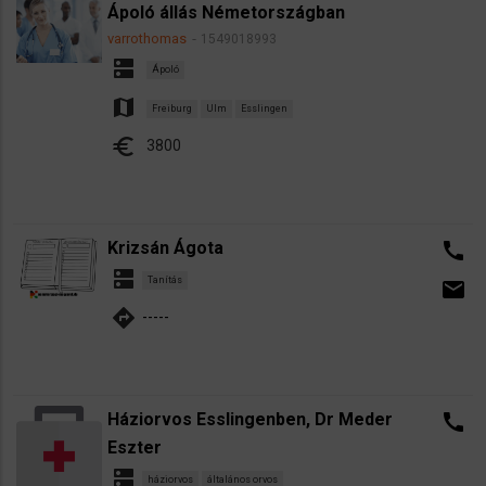
Ápoló állás Németországban
varrothomas
1549018993
dns
Ápoló
map
Freiburg
Ulm
Esslingen
euro
3800
Krizsán Ágota
call
dns
Tanítás
email
directions
-----
Háziorvos Esslingenben, Dr Meder
call
Eszter
dns
háziorvos
általános orvos