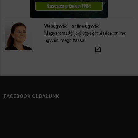
Webügyvéd - online ügyvéd
Magyarországi jogi ügyek intézése, online
ügyvédi megbízással
open_in_new
FACEBOOK OLDALUNK