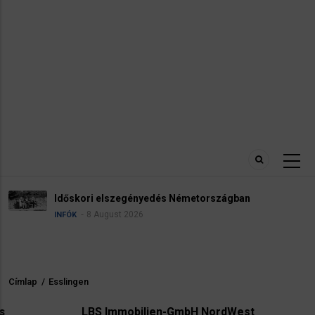
Robbanóanyaggal felszerelt drón
tországban
reptéren
5 August 2026
HÍREK
INFÓK
Címlap
/
Esslingen
Morzsa
LBS Immobilien-GmbH NordWest