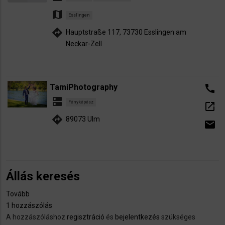
map
Esslingen
directions
Hauptstraße 117, 73730 Esslingen am
Neckar-Zell
TamiPhotography
call
dns
Fényképész
open_in_new
directions
89073 Ulm
email
Állás keresés
Tovább
(Állás
1 hozzászólás
keresés)
A hozzászóláshoz
regisztráció
és
bejelentkezés
szükséges