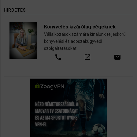
HIRDETÉS
Könyvelés kizárólag cégeknek
Vállalkozások számára kínálunk teljeskörű
könyvelési és adószakügyvédi
szolgáltatásokat
call
open_in_new
email