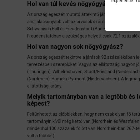
experience. Yo
Hol van túl kevés nőgyógyász?
Az ország egészét mutató áttekintő járási szintű térkép 
ahol alacsonyabb volt az orvosok száma, mint a tervezés s
Schwäbisch Hall és Freudenstadt (Baden-Württemberg), 
Freudenstatdban a szükséges helyett csak 72,1 százalék
Hol van nagyon sok nőgyógyász?
Az ország egészét tekintve a járások 92 százalékában 
tervezésben szereplőket. Vagyis az ellátottság nagyon 
(Thüringen), Wilhelmshaven, Stadt/Friesland (Niedersac
(Nordrhein), Hameln-Pyrmont (Niedersachsen). A legma
ellátottsági arány.
Melyik tartományban van a legtöbb és
képest?
Feltűnhetett az előbbiekben, hogy nem csak olyan fő ter
tartományin kívül még kettő van (Nordrhein és Westfalen-L
mindenhol 100 százalék fölött van. Nordrhein-ban 267-tel 
volt a többlet).