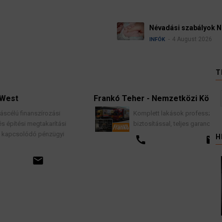
Ügyvédek,
zágban
kellene vi
3 A
HÍREK
T
Frankó Teher - Nemzetközi Költöztetés
Komplett lakások professzionális költöztetése
biztosítással, teljes garancia vállalással.
H
call
email