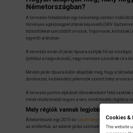
Németországban?
A tervezési feladatokat egy szövetségi szinten működő 
törvényes egészségpénztárak képviselői (GKV-Spitzenve
biztosítókkal szerződött orvosok, fogorvosok, kórházak)
egyenlő arányban.
A tervezés során öt járás-típusra osztják fel az országot
(például a nagyvárosok), vagy mennyire szorulnak rá a kör
Minden járás-típusra külön állapítják meg, hogy a társadal
domborzat, közlekedés) jellemzők szerint hány orvosra 
A tervezés pontos eljárását időszakonként felül szokták v
minél részletesebb legyen a terv, minél kisebb régiókra 
Mely régiók vannak legjobban ellátva 
Cookies & 
Áttekintésünk egy 2015-ös
tanulmányra
támaszkodik, am
az említettük, az adatok járási szintűek.
This website u