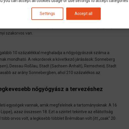
u you can accept all cookies usage or use settings to accept categories i
alapján megállapítható, hogy mindössze csak 7 olyan járás volt,
Settings
Accept all
zerinti igény. Ebből az utolsó öt helyezett a következő:
Schwalm-Eder-Kreis (Hessen), LK Rhön és LK Kronach (Bayern).
nyi szakorvos van.
legalább 10 százalékkal meghaladja a nőgyógyászok száma a
jónak mondható. A rekorderek a következő járásások: Sonneberg
hsen), Dessau-Roßlau, Stadt (Sachsen-Anhalt), Remscheid, Stadt
gasabb az arány Sonnebergben, ahol 210 százalékos az
 legkevesebb nőgyógyász a tervezéshez
ületi egységek vannak, amik megfelelnek a tartományoknak. A 16
ippe), azaz összesen 18. Ezt a szintet tekintve az ellátottság
több orvos volt, a legkisebb többlet Brémában volt (itt „csak” 20