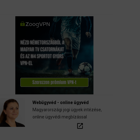
Webügyvéd - online ügyvéd
Magyarországi jogi ügyek intézése,
online ügyvédi megbízással
open_in_new