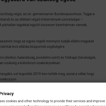
bizottság végzi, az ún. gemeinsamer Bundesausschuss. Tagjai a
rband) és az ellátást végző intézmények szövetségei –
.A pártatlan tagokkal együtt összesen tizenhárman vannak,
, aszerint, hogy az egyes régiók mennyire tudják ellátni magukat
ülöttük levő ellátási központok segítségére.
mi (életkor, halandóság, jövedelmi szint) és földrajzi (távolságok,
van szükség a különböző szakirányokban.
izsgálni, ezt legutóbb 2019-ben tették meg, azzal a céllal, hogy
vonatkozzon.
nőgyógyászokkal?
Privacy
it az AOK pénztár tudományos intézete készített (WidO). Amint
ses cookies and other technology to provide their services and improve