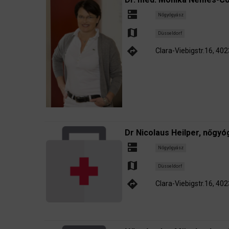
dns
Nőgyógyász
map
Düsseldorf
directions
Clara-Viebigstr.16, 40
Dr Nicolaus Heilper, nőgy
dns
Nőgyógyász
map
Düsseldorf
directions
Clara-Viebigstr.16, 40