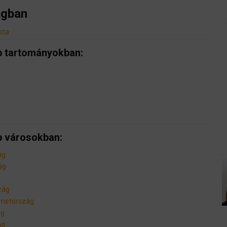
ágban
sta
b tartományokban:
b városokban:
ág
ág
zág
émetország
ág
ág