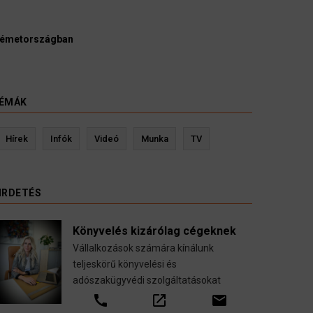
 bírák és ügyészek szerint a német politikának mielőbb meg
zsgálnia egy pártbetiltási eljárás elindítását.
ugust 2026
ÉMÁK
Kevin Ressler biztosítási szakértő
Langó 
Hírek
Infók
Videó
Munka
TV
Gépjármű-, jogvédelmi-, felelősség-, baleset-,
nyugdíj-, fogászati biztosítások.
IRDETÉS
call
open_in_new
email
Könyvelés kizárólag cégeknek
Vállalkozások számára kínálunk
teljeskörű könyvelési és
adószakügyvédi szolgáltatásokat
call
open_in_new
email