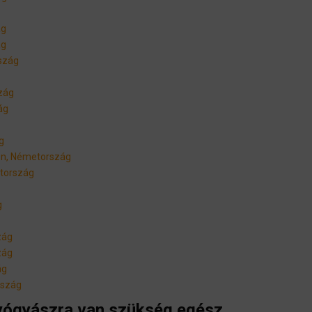
ág
ág
szág
zág
ág
g
en, Németország
etország
g
zág
zág
ág
rszág
gyógyászra van szükség egész