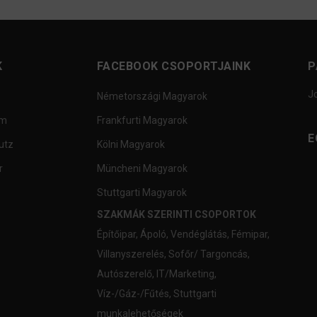
K
FACEBOOK CSOPORTJAINK
P
J
Németországi Magyarok
um
Frankfurti Magyarok
E
utz
Kölni Magyarok
r
Müncheni Magyarok
Stuttgarti Magyarok
SZAKMÁK SZERINTI CSOPORTOK
Építőipar
,
Ápoló
,
Vendéglátás
,
Fémipar
,
Villanyszerelés
,
Sofőr/ Targoncás
,
Autószerelő
,
IT/Marketing
,
Víz-/Gáz-/Fűtés
,
Stuttgarti
munkalehetőségek