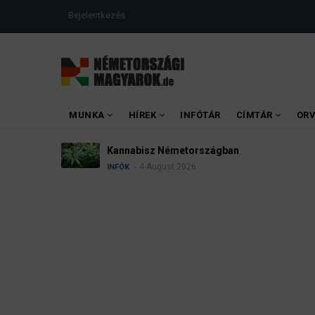
Ugrás
USER
Bejelentkezés
a
ACCOUNT
MENU
tartalomra
MAIN
MUNKA
HÍREK
INFÓTÁR
CÍMTÁR
OR
MENU
Kannabisz Németországban
4 August 2026
INFÓK