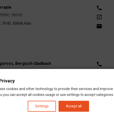
erapie
call
-Pedikűr
Masszőr
open_in_new
 79-81, 50668, Köln
email
gorvos, Bergisch Gladbach
call
open_in_new
Privacy
verkusen
Odenthal
email
65 Bergisch Gladbach
ses cookies and other technology to provide their services and improve
u you can accept all cookies usage or use settings to accept categories i
Settings
Accept all
sch Gladbach
call