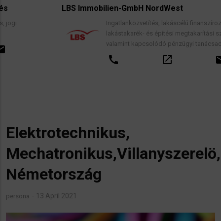
LBS Immobilien-GmbH NordWest
Ingatlanközvetítés, lakáscélú finanszírozási hitelek,
lakástakarék- és építési megtakarítási szerződések,
valamint kapcsolódó pénzügyi tanácsadás.
call
open_in_new
email
Elektrotechnikus,
Mechatronikus,Villanyszerelö,
Németország
13 April 2021
persona