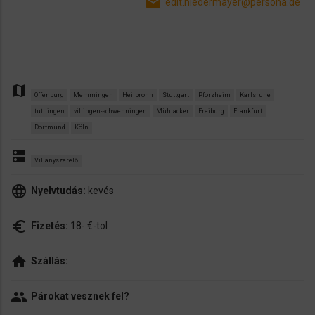
email
edit.niedermayer@persona.de
map
Offenburg
Memmingen
Heilbronn
Stuttgart
Pforzheim
Karlsruhe
tuttlingen
villingen-schwenningen
Mühlacker
Freiburg
Frankfurt
Dortmund
Köln
dns
Villanyszerelő
language
Nyelvtudás:
kevés
euro_symbol
Fizetés:
18- €-tol
home
Szállás:
people
Párokat vesznek fel?