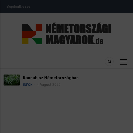
Ugrás
USER
Bejelentkezés
a
ACCOUNT
MENU
tartalomra
Névadási szabályok Németországban
4 August 2026
INFÓK