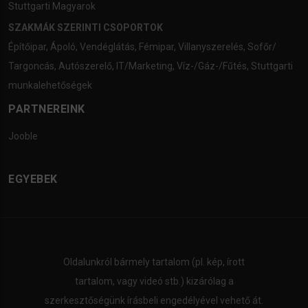
Stuttgarti Magyarok
SZAKMÁK SZERINTI CSOPORTOK
Építőipar
,
Ápoló
,
Vendéglátás
,
Fémipar
,
Villanyszerelés
,
Sofőr/
Targoncás
,
Autószerelő
,
IT/Marketing
,
Víz-/Gáz-/Fűtés
,
Stuttgarti
munkalehetőségek
PARTNEREINK
Jooble
EGYEBEK
Oldalunkról bármely tartalom (pl. kép, írott
tartalom, vagy videó stb.) kizárólag a
szerkesztőségünk írásbeli engedélyével vehető át.