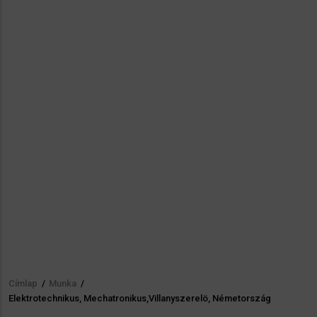
Címlap
/
Munka
/
Morzsa
Elektrotechnikus, Mechatronikus,Villanyszerelö, Németország