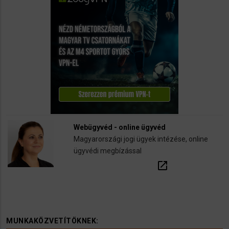
Webügyvéd - online ügyvéd
Magyarországi jogi ügyek intézése, online
ügyvédi megbízással
open_in_new
MUNKAKÖZVETÍTÖKNEK: