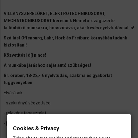
VILLANYSZERELÖKET, ELEKTROTECHNIKUSOKAT,
MECHATRONIKUSOKAT keresünk Németországszerte
különbözö munkákra, hosszútávra, akár kevés nyelvtudással is!
Szállást Offenburg, Lahr, Horb és Freiburg környékén tudunk
biztosítani!
Közvetítési díj nincs!
A munkába járáshoz saját autó szükséges!
Br. óraber, 18-22,- € nyelvtudás, szakma és gyakorlat
függvenyeben
Elvárások:
- szakirányú végzettség
- releváns tapasztalat
- jogosítvány, saját autó a munkába járáshoz
Cookies & Privacy