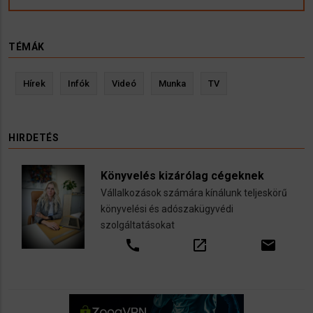
TÉMÁK
Hírek
Infók
Videó
Munka
TV
HIRDETÉS
Könyvelés kizárólag cégeknek
Vállalkozások számára kínálunk teljeskörű
könyvelési és adószakügyvédi
szolgáltatásokat
call
open_in_new
email