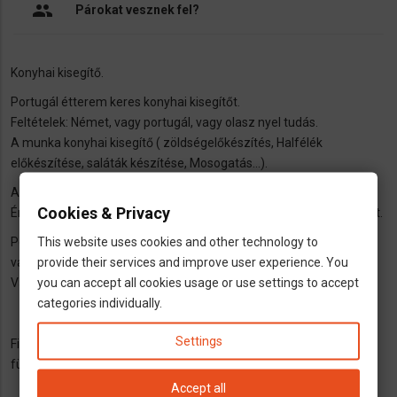
people
Párokat vesznek fel?
Konyhai kisegítő.
Portugál étterem keres konyhai kisegítőt.
Feltételek: Német, vagy portugál, vagy olasz nyel tudás.
A munka konyhai kisegítő ( zöldségelőkészítés, Halfélék
előkészítése, saláták készítése, Mosogatás...).
A tulajdonos Egy Portugál család.
Cookies & Privacy
Érdeklődni telefonon: Csak Németül, Portugálul, vagy Olaszul lehet.
This website uses cookies and other technology to
Pedro Nuno Pavia +491728247739
provide their services and improve user experience. You
vagy az Étterem számán: +4981412220524
you can accept all cookies usage or use settings to accept
Vagy személyesen: Restaurant Castanho
categories individually.
82223 Eichenau
Olchingerstr 8
Settings
Fizetésről: Kb 10euro netto órabér (ez kb 13 euro adókategóriától
függően)
Accept all