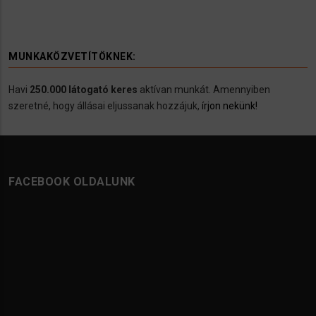
MUNKAKÖZVETÍTÖKNEK:
Havi
250.000 látogató keres
aktívan munkát. Amennyiben
szeretné, hogy állásai eljussanak hozzájuk,
írjon nekünk!
FACEBOOK OLDALUNK