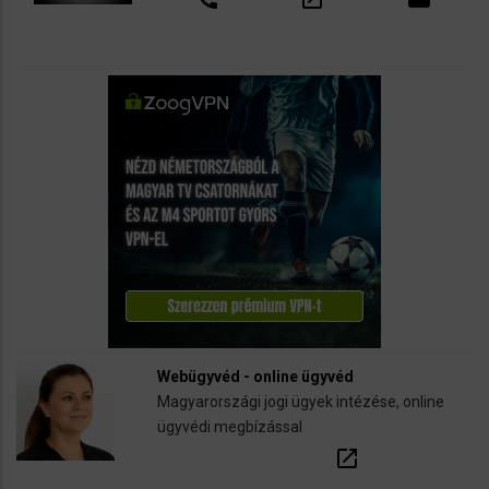
Webügyvéd - online ügyvéd
Magyarországi jogi ügyek intézése, online
ügyvédi megbízással
open_in_new