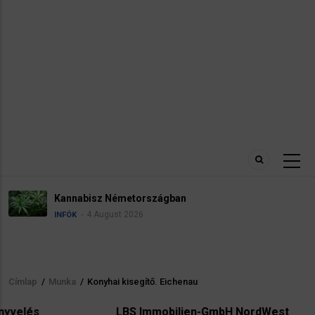
abisz Németországban
Névad
4 August 2026
INFÓK
Címlap
/
Munka
/
Konyhai kisegítő. Eichenau
Morzsa
LBS Immobilien-GmbH NordWest