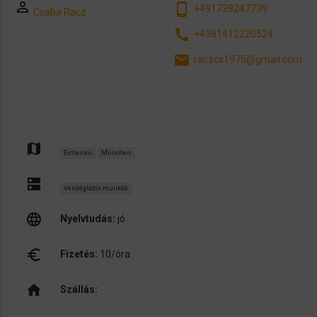
perm_identity
phone_android
+491728247739
Csaba Racz
call
+4981412220524
email
raczcs1975@gmail.com
map
Eichenau
München
dns
Vendéglátós munkák
language
Nyelvtudás:
jó
euro_symbol
Fizetés:
10/óra
home
Szállás: