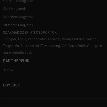
Frankfurti Magyarok
Kölni Magyarok
Müncheni Magyarok
Stuttgarti Magyarok
SZAKMÁK SZERINTI CSOPORTOK
Építőipar
,
Ápoló
,
Vendéglátás
,
Fémipar
,
Villanyszerelés
,
Sofőr/
Targoncás
,
Autószerelő
,
IT/Marketing
,
Víz-/Gáz-/Fűtés
,
Stuttgarti
munkalehetőségek
PARTNEREINK
Jooble
EGYEBEK