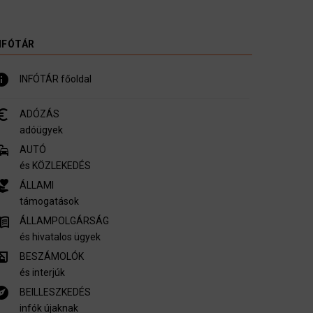
NFÓTÁR
nfo
INFÓTÁR főoldal
_symbol
ADÓZÁS
adóügyek
mmute
AUTÓ
és KÖZLEKEDÉS
er_activism
ÁLLAMI
támogatások
u_book
ÁLLAMPOLGÁRSÁG
és hivatalos ügyek
ory_edu
BESZÁMOLÓK
és interjúk
plore
BEILLESZKEDÉS
infók újaknak