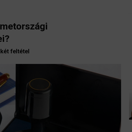
émetországi
ei?
ét feltétel