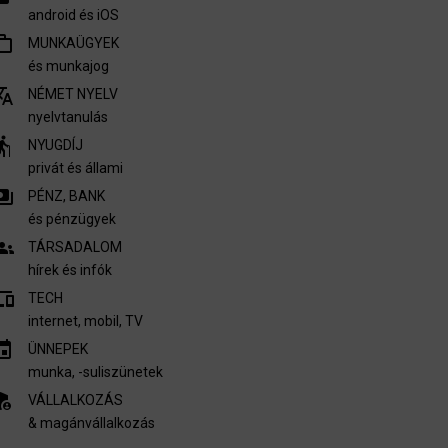
android és iOS
outline
MUNKAÜGYEK
és munkajog
nslate
NÉMET NYELV
nyelvtanulás
derly
NYUGDÍJ
privát és állami
ments
PÉNZ, BANK
és pénzügyek
oups
TÁRSADALOM
hírek és infók
vices
TECH
internet, mobil, TV​
invitation
ÜNNEPEK
munka, -suliszünetek
nel_settings
VÁLLALKOZÁS
& magánvállalkozás