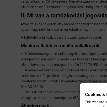
paragrafusának (5) bekezdése. Németország így impleme
cikkében és az EU szabad mozgásról szóló irányelve 6. 
II. Mi van a tartózkodási jogosul
Azok az uniós polgárok, akik három hónapnál hosszabb i
együtt vagy nélkülük), ezt akkor tehetik meg, amennyibe
A feltételek a tartózkodási státuszuk típusuk függnek:
Munkavállalók és önálló vállalkozók
• A Németországban munkát végző uniós polgár az uniós 
állampolgárokkal egyenlő módon kell kezelni. Ennek jogal
cikke, illetve a szabad mozgásról szóló 2004/38/EK irányel
• A munkavállalóknak és az önálló vállalkozóknak nem ke
rendelkeznek. Teljes körű mozgásszabadságuk van, ame
jelentéktelennek". Ennek a meghatározásához már a heti 
B14 AS 23/10).
• Ön csak akkor nem számít már munkavállalónak vagy ö
Cookies & 
elhagyja a német munkaerőpiacot (BA technikai megjegyzé
This website u
Álláskeresők