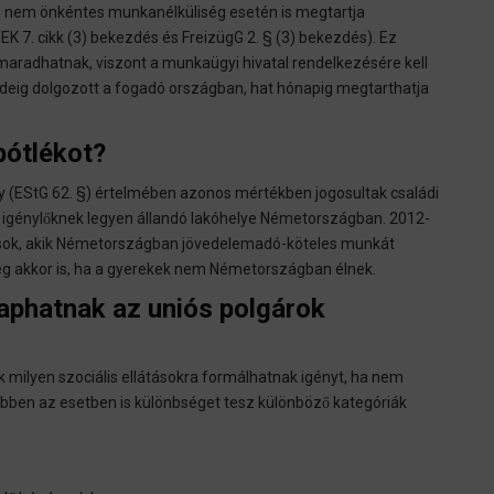
, nem önkéntes munkanélküliség esetén is megtartja
EK 7. cikk (3) bekezdés és FreizügG 2. § (3) bekezdés). Ez
maradhatnak, viszont a munkaügyi hivatal rendelkezésére kell
 ideig dolgozott a fogadó országban, hat hónapig megtarthatja
pótlékot?
y (EStG 62. §) értelmében azonos mértékben jogosultak családi
az igénylőknek legyen állandó lakóhelye Németországban. 2012-
ások, akik Németországban jövedelemadó-köteles munkát
még akkor is, ha a gyerekek nem Németországban élnek.
kaphatnak az uniós polgárok
 milyen szociális ellátásokra formálhatnak igényt, ha nem
ebben az esetben is különbséget tesz különböző kategóriák