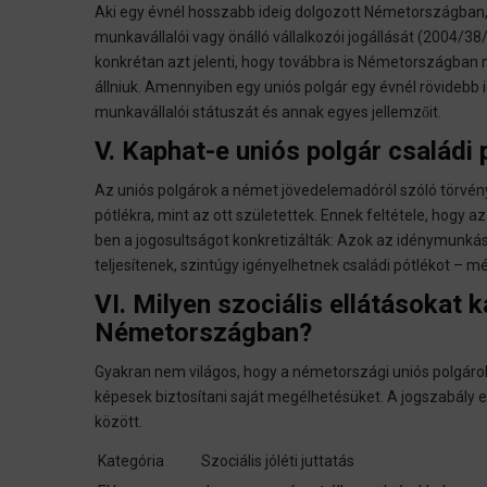
Aki egy évnél hosszabb ideig dolgozott Németországban
munkavállalói vagy önálló vállalkozói jogállását (2004/38/
konkrétan azt jelenti, hogy továbbra is Németországban 
állniuk. Amennyiben egy uniós polgár egy évnél rövidebb
munkavállalói státuszát és annak egyes jellemzőit.
V. Kaphat-e uniós polgár családi 
Az uniós polgárok a német jövedelemadóról szóló törvén
pótlékra, mint az ott születettek. Ennek feltétele, hogy 
ben a jogosultságot konkretizálták: Azok az idénymunk
teljesítenek, szintúgy igényelhetnek családi pótlékot – 
VI. Milyen szociális ellátásokat 
Németországban?
Gyakran nem világos, hogy a németországi uniós polgárok
képesek biztosítani saját megélhetésüket. A jogszabály 
között.
Kategória
Szociális jóléti juttatás