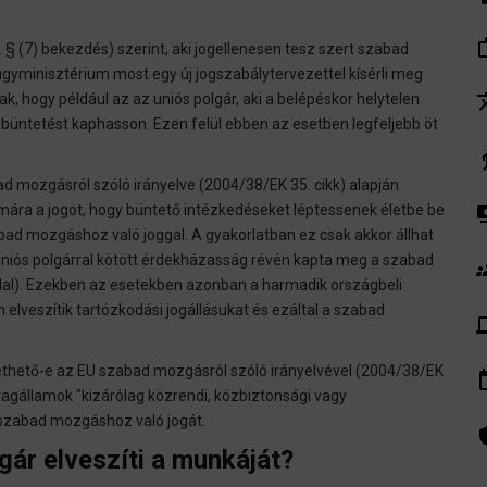
work_
§ (7) bekezdés) szerint, aki jogellenesen tesz szert szabad
lügyminisztérium most egy új jogszabálytervezettel kísérli meg
tra
nak, hogy például az az uniós polgár, aki a belépéskor helytelen
nbüntetést kaphasson. Ezen felül ebben az esetben legfeljebb öt
el
d mozgásról szóló irányelve (2004/38/EK 35. cikk) alapján
pay
ámára a jogot, hogy büntető intézkedéseket léptessenek életbe be
ad mozgáshoz való joggal. A gyakorlatban ez csak akkor állhat
uniós polgárral kötött érdekházasság révén kapta meg a szabad
gr
ldal). Ezekben az esetekben azonban a harmadik országbeli
lveszítik tartózkodási jogállásukat és ezáltal a szabad
de
ethető-e az EU szabad mozgásról szóló irányelvével (2004/38/EK
insert_
a tagállamok "kizárólag közrendi, közbiztonsági vagy
 szabad mozgáshoz való jogát.
admin_pa
lgár elveszíti a munkáját?