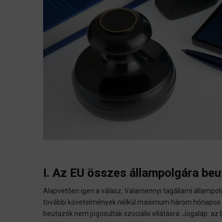
I. Az EU összes állampolgára b
Alapvetően igen a válasz. Valamennyi tagállami állampol
további követelmények nélkül maximum három hónapos id
beutazók nem jogosultak szociális ellátásra. Jogalap: az