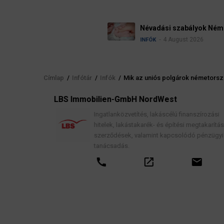
Névadási szabályok Németországban
4 August 2026
INFÓK
Címlap
/
Infótár
/
Infók
/
Mik az uniós polgárok németorszá
Morzsa
elés
LBS Immobilien-GmbH NordWest
, jogi
Ingatlanközvetítés, lakáscélú finanszírozási
hitelek, lakástakarék- és építési megtakarítási
szerződések, valamint kapcsolódó pénzügyi
tanácsadás.
call
open_in_new
email