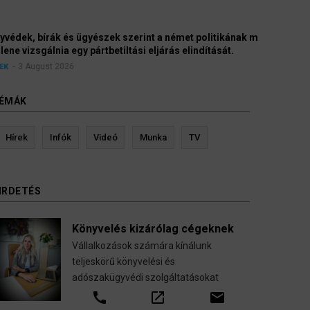
yészek szerint a német politikának mielőbb meg
pártbetiltási eljárás elindítását.
ÉMÁK
evin Ressler biztosítási szakértő
Langó S
Hírek
Infók
Videó
Munka
TV
Gépjármű-, jogvédelmi-, felelősség-, baleset-,
nyugdíj-, fogászati biztosítások.
IRDETÉS
call
open_in_new
email
Könyvelés kizárólag cégeknek
Vállalkozások számára kínálunk
teljeskörű könyvelési és
adószakügyvédi szolgáltatásokat
call
open_in_new
email