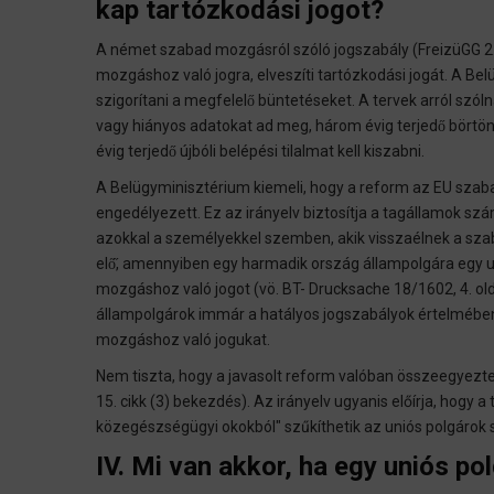
kap tartózkodási jogot?
A német szabad mozgásról szóló jogszabály (FreizüGG 2. 
mozgáshoz való jogra, elveszíti tartózkodási jogát. A Be
szigorítani a megfelelő büntetéseket. A tervek arról szól
vagy hiányos adatokat ad meg, három évig terjedő börtö
évig terjedő újbóli belépési tilalmat kell kiszabni.
A Belügyminisztérium kiemeli, hogy a reform az EU szaba
engedélyezett. Ez az irányelv biztosítja a tagállamok sz
azokkal a személyekkel szemben, akik visszaélnek a szab
elő̋, amennyiben egy harmadik ország állampolgára egy 
mozgáshoz való jogot (vö. BT- Drucksache 18/1602, 4. o
állampolgárok immár a hatályos jogszabályok értelmében e
mozgáshoz való jogukat.
Nem tiszta, hogy a javasolt reform valóban összeegyezt
15. cikk (3) bekezdés). Az irányelv ugyanis előírja, hogy 
közegészségügyi okokból" szűkíthetik az uniós polgárok
IV. Mi van akkor, ha egy uniós po