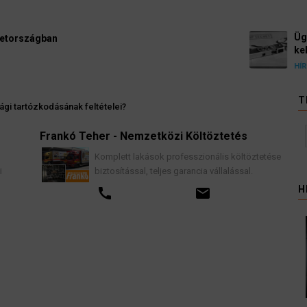
Ügyvédek, bírák és üg
kellene vizsgálnia egy 
3 August 2026
HÍREK
T
gi tartózkodásának feltételei?
Frankó Teher - Nemzetközi Költöztetés
K
Komplett lakások professzionális költöztetése
biztosítással, teljes garancia vállalással.
H
call
email