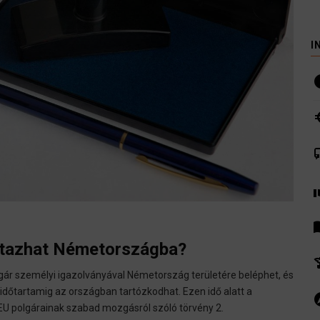
I
i
euro
co
volunte
men
eutazhat Németországba?
hist
gár személyi igazolványával Németország területére beléphet, és
őtartamig az országban tartózkodhat. Ezen idő alatt a
ex
 EU polgárainak szabad mozgásról szóló törvény 2.