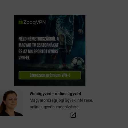
Webügyvéd - online ügyvéd
Magyarországi jogi ügyek intézése,
online ügyvédi megbízással
open_in_new