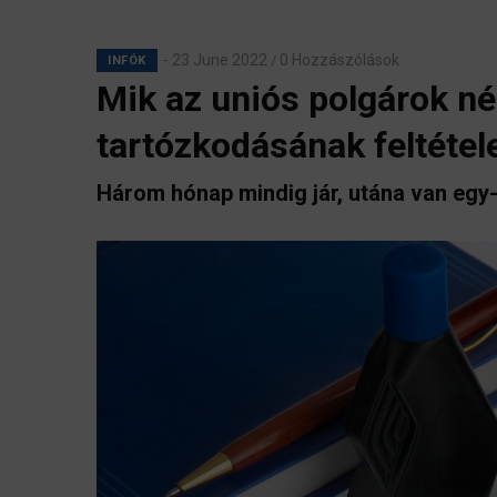
23 June 2022
0 Hozzászólások
/
INFÓK
Mik az uniós polgárok n
tartózkodásának feltétel
Három hónap mindig jár, utána van egy-k