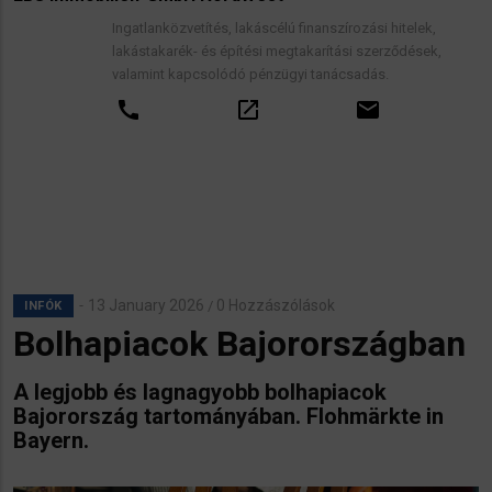
Ingatlanközvetítés, lakáscélú finanszírozási hitelek,
lakástakarék- és építési megtakarítási szerződések,
valamint kapcsolódó pénzügyi tanácsadás.
call
open_in_new
email
13 January 2026
0 Hozzászólások
/
INFÓK
Bolhapiacok Bajorországban
A legjobb és lagnagyobb bolhapiacok
Bajorország tartományában. Flohmärkte in
Bayern.