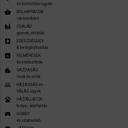
és biztosítási ügyek
shopping_basket
BOLHAPIACOK
városonként
family_restroom
CSALÁD
gyerek, oktatás
local_hospital
EGÉSZSÉGÜGY
​& betegbiztosítás
assessment
FELMÉRÉSEK
és statisztikák
location_city
GAZDASÁG
hírek és infók
people_outline
HÁZASSÁG és
VÁLÁS ügyek
pets
HÁZIÁLLATOK
kutya-, álattartás
sports_esports
HOBBY
és szabadidő