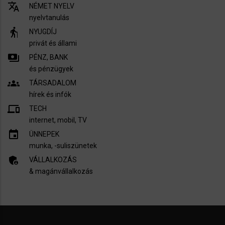
translate
NÉMET NYELV
nyelvtanulás
elderly
NYUGDÍJ
privát és állami
payments
PÉNZ, BANK
és pénzügyek
groups
TÁRSADALOM
hírek és infók
devices
TECH
internet, mobil, TV​
insert_invitation
ÜNNEPEK
munka, -suliszünetek
admin_panel_settings
VÁLLALKOZÁS
& magánvállalkozás