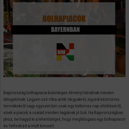
Bajorország bolhapiacai különleges élményt kínálnak minden
látogatónak. Legyen szó ritka antik tárgyakról, egyedi kézműves
termékekről vagy egyszerűen csak egy kellemes nap eltöltéséről,
ezek a piacok a család minden tagjának jó buli. Ha Bajorországban
jársz, ne hagyd ki a lehetőséget, hogy meglátogass egy bolhapiacot
és felfedezd a múlt kincseit.