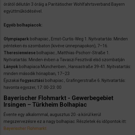
órától délután 3 óráig a Paritätischer Wohlfahrtsverband Bayern
együttműködésével.
Egyéb bolhapiacok:
Olympiapark
bolhapiac , Ernst-Curtis-Weg 1. Nyitvatartás: Minden
pénteken és szombaton (kivéve ünnepnapokon), 7–16.
Theresienwiese
bolhapiac , Matthias-Pschorr-Straße 1.
Nyitvatartás: Minden évben a Tavaszi Fesztivál első szombatján
Lányok
bolhapiaca Münchenben , Hansastraße 39-41. Nyitvatartás:
minden második hónapban, 17–23
Éjszakai
fogyasztási
bolhapiac , Grafingerstraße 6. Nyitvatartás:
havonta egyszer, 17: 00-23: 00
Bayerischer Flohmarkt - Gewerbegebiet
Irsingen – Türkheim Bolhapiac
Évente egy alkalommal, augusztus 20.-a körül kerül
megszervezésre ez a nagy bolhapiac. Részletek és időpontok itt:
Bayerischer Flohmarkt