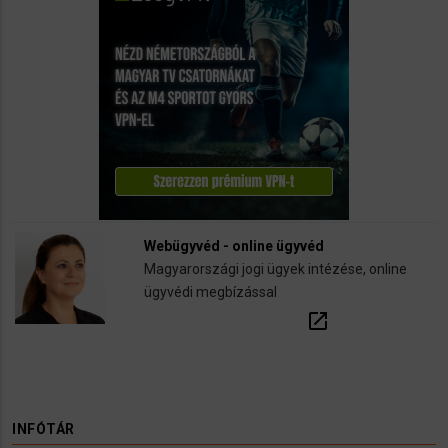
Webügyvéd - online ügyvéd
Magyarországi jogi ügyek intézése, online
ügyvédi megbízással
open_in_new
INFÓTÁR