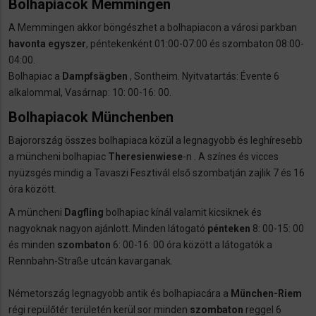
Bolhapiacok Memmingen
A Memmingen akkor böngészhet a bolhapiacon a városi parkban
havonta egyszer
, péntekenként 01:00-07:00 és szombaton 08:00-
04:00.
Bolhapiac a
Dampfsägben
, Sontheim. Nyitvatartás: Évente 6
alkalommal, Vasárnap: 10: 00-16: 00.
Bolhapiacok Münchenben
Bajorország összes bolhapiaca közül a legnagyobb és leghíresebb
a müncheni bolhapiac
Theresienwiese
-n . A színes és vicces
nyüzsgés mindig a Tavaszi Fesztivál első szombatján zajlik 7 és 16
óra között.
A müncheni
Dagfling
bolhapiac kínál valamit kicsiknek és
nagyoknak nagyon ajánlott. Minden látogató
pénteken
8: 00-15: 00
és minden
szombaton
6: 00-16: 00 óra között a látogatók a
Rennbahn-Straße utcán kavarganak.
Németország legnagyobb antik és bolhapiacára a
München-Riem
régi repülőtér területén kerül sor minden
szombaton
reggel 6