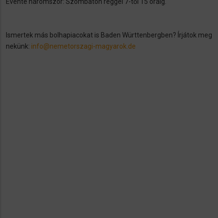
Évente háromszor: Szombaton reggel 7-től 15 óráig.
Ismertek más bolhapiacokat is Baden Württenbergben? Írjátok meg
nekünk:
info@nemetorszagi-magyarok.de