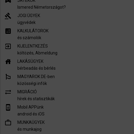
sports_esports
JÁTÉKOK
Ismered Németországot?
gavel
JOGI ÜGYEK
ügyvédek
calculate
KALKULÁTOROK
és számolók
exit_to_app
KIJELENTKEZÉS
költözés, Abmeldung
house
LAKÁSÜGYEK
bérbeadás és bérlés
emoji_flags
MAGYAROK DE-ben
közösségi infók
sync_alt
MIGRÁCIÓ
hírek és statisztikák
system_update
Mobil APPünk
android és iOS
work_outline
MUNKAÜGYEK
és munkajog