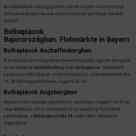
Az alábbiakban összegyüjtöttük nektek a baden-württembergi
bolhpiacok listáját városok szerint mivel azt gondoljuk, sokakat
érdekel.
Bolhapiacok
Bajorországban. Flohmärkte in Bayern
Bolhapiacok Aschaffenburgban
A tavaszi és őszi hónapokban havonta legalább egyszer látogatók
ezreit várják az
Aschaffenburg
óriási
bolhapiacra
. Selejtezett,
hasznos és ritka tárgyak a Volksfestplatzon, a Darmstädterstraße
14, 30 000 négyzetméteren, reggel 6.00-tól .
Bolhapiacok Augsburgban
Minden héten szerdán, pénteken és szombaton reggel 6-tól 16-ig
nagy
antik
piac van a csarnokban és az augsburgi Rockfabrik
parkolójában, a
Riedingerstraße 26.
szám alatt, időjárástól
függetlenül .