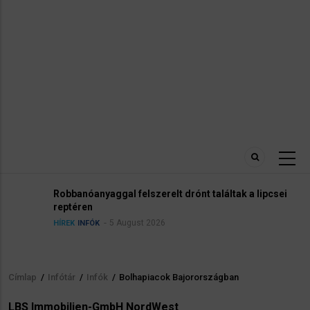
nóanyaggal felszerelt drónt találtak a lipcsei
Kann
ren
INFÓK
5 August 2026
INFÓK
Címlap
/
Infótár
/
Infók
/
Bolhapiacok Bajorországban
Morzsa
LBS Immobilien-GmbH NordWest