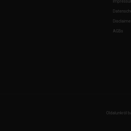
Impress
Datensch
Disclaime
AGBs
Oldalunkról b