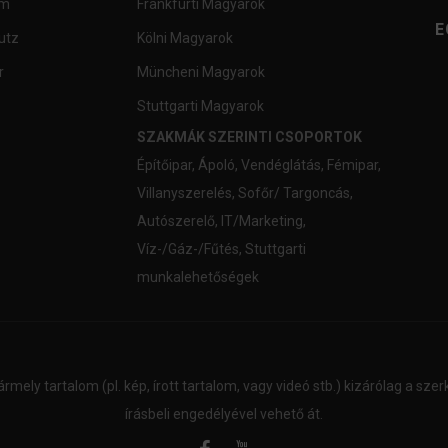
um
Frankfurti Magyarok
E
utz
Kölni Magyarok
r
Müncheni Magyarok
Stuttgarti Magyarok
SZAKMÁK SZERINTI CSOPORTOK
Építőipar
,
Ápoló
,
Vendéglátás
,
Fémipar
,
Villanyszerelés
,
Sofőr/ Targoncás
,
Autószerelő
,
IT/Marketing
,
Víz-/Gáz-/Fűtés
,
Stuttgarti
munkalehetőségek
ármely tartalom (pl. kép, írott tartalom, vagy videó stb.) kizárólag a sz
írásbeli engedélyével vehető át.