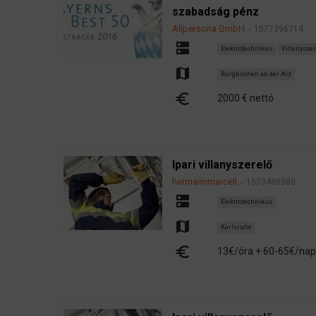
szabadság pénz
Allpersona GmbH
1577396714
dns
Elektrotechnikus
Villanyszer
map
Burgkirchen an der Alz
euro
2000 € nettó
Ipari villanyszerelő
hermannmarcell
1573480380
dns
Elektrotechnikus
map
Karlsruhe
euro
13€/óra + 60-65€/nap