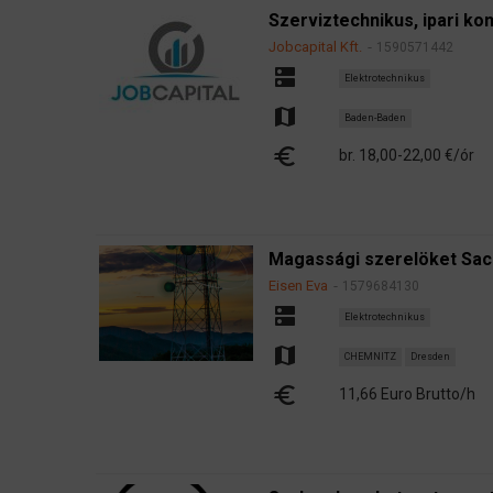
Szerviztechnikus, ipari 
Jobcapital Kft.
1590571442
dns
Elektrotechnikus
map
Baden-Baden
euro
br. 18,00-22,00 €/ór
Magassági szerelöket Sa
Eisen Eva
1579684130
dns
Elektrotechnikus
map
CHEMNITZ
Dresden
euro
11,66 Euro Brutto/h