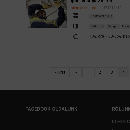
Ipari villanyszerelő
hermannmarcell
1571819412
dns
Elektrotechnikus
map
Karlsruhe
Stuttgart
Mann
euro
13€/óra + 60-65€/nap
Oldalszámozás
Első
« First
Előző
‹‹
Oldal
1
Oldal
2
Oldal
3
Jele
4
oldal
oldal
olda
FACEBOOK OLDALUNK
RÓLUN
Kapcsolat