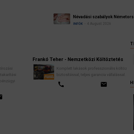
Ügyvédek, bírák é
kellene vizsgálnia 
3 August 202
HÍREK
T
Frankó Teher - Nemzetközi Költöztetés
Komplett lakások professzionális költöztetése
biztosítással, teljes garancia vállalással.
H
call
email