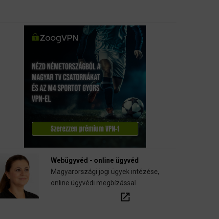
Webügyvéd - online ügyvéd
Magyarországi jogi ügyek intézése,
online ügyvédi megbízással
open_in_new