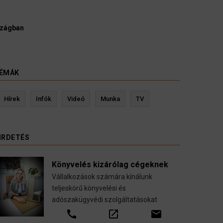
s ügyészek szerint a német politikának mielőbb meg
egy pártbetiltási eljárás elindítását.
6
ÉMÁK
Kevin Ressler biztosítási szakértő
Langó S
Hírek
Infók
Videó
Munka
TV
Gépjármű-, jogvédelmi-, felelősség-, baleset-,
nyugdíj-, fogászati biztosítások.
IRDETÉS
call
open_in_new
email
Könyvelés kizárólag cégeknek
Vállalkozások számára kínálunk
teljeskörű könyvelési és
adószakügyvédi szolgáltatásokat
call
open_in_new
email