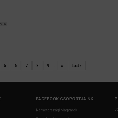
heim
nlegi
Oldal
5
Oldal
6
Oldal
7
Oldal
8
Oldal
9
…
Következő
››
Utolsó
Last »
l
oldal
oldal
K
FACEBOOK CSOPORTJAINK
P
J
Németországi Magyarok