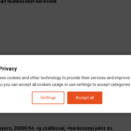
alt munkasokat keresünk
Privacy
ses cookies and other technology to provide their services and improve
u you can accept all cookies usage or use settings to accept categories i
Settings
Accept all
 Bayern, 2000€/hó -ig szállással, +karácsonyi pénz és