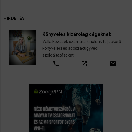
HIRDETÉS
Könyvelés kizárólag cégeknek
Vállalkozások számára kínálunk teljeskörű
könyvelési és adószakügyvédi
szolgáltatásokat
call
open_in_new
email