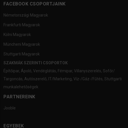
FACEBOOK CSOPORTJAINK
Németországi Magyarok
Frankfurti Magyarok
Kölni Magyarok
Müncheni Magyarok
Stuttgarti Magyarok
SZAKMÁK SZERINTI CSOPORTOK
Építőipar
,
Ápoló
,
Vendéglátás
,
Fémipar
,
Villanyszerelés
,
Sofőr/
Targoncás
,
Autószerelő
,
IT/Marketing
,
Víz-/Gáz-/Fűtés
,
Stuttgarti
munkalehetőségek
PARTNEREINK
Jooble
EGYEBEK