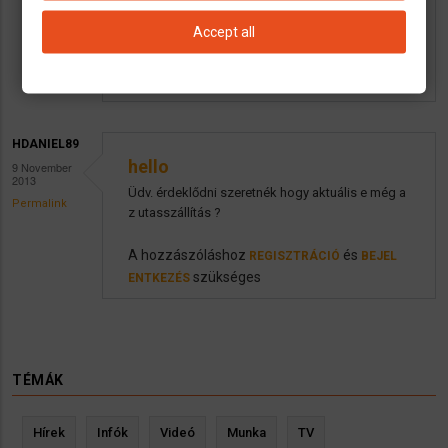
ztosítás / Akciók
Accept all
A hozzászóláshoz
és
REGISZTRÁCIÓ
BEJEL
szükséges
ENTKEZÉS
HDANIEL89
hello
9 November
2013
Üdv. érdeklődni szeretnék hogy aktuális e még a
Permalink
z utasszállítás ?
A hozzászóláshoz
és
REGISZTRÁCIÓ
BEJEL
szükséges
ENTKEZÉS
TÉMÁK
Hírek
Infók
Videó
Munka
TV