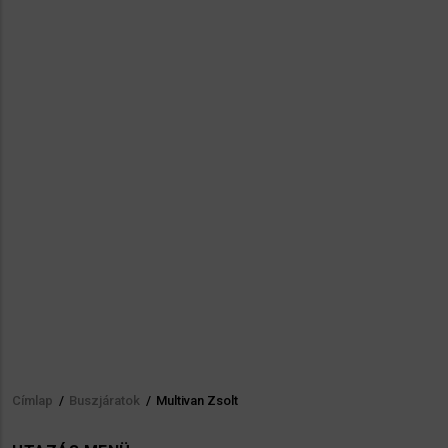
Címlap
/
Buszjáratok
/
Multivan Zsolt
Morzsa