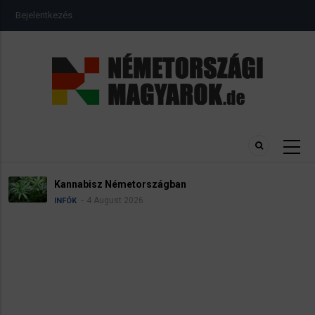
Ugrás
USER
Bejelentkezés
a
ACCOUNT
MENU
tartalomra
Kannabisz Németországban
4 August 2026
INFÓK