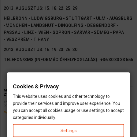
2013. AUGUSZTUS: 15. 18. 22. 25. 29.
HEILBRONN - LUDWIGSBURG - STUTTGART - ULM - AUGSBURG
-MÜNCHEN - LANDSHUT - DINGOLFING - DEGGENDORF -
PASSAU - LINZ - WIEN - SOPRON - SÁRVÁR - SÜMEG - PÁPA
- VESZPRÉM - TIHANY
2013. AUGUSZTUS: 16. 19. 23. 26. 30.
TELEFON/SMS (INFORMÁCIÓ/HELYFOGLALÁS): +36 30 33 33 555
Cookies & Privacy
MULTIVAN
ZSOLT
This website uses cookies and other technology to
Új VW T5 Multivan-nel a
15 July
provide their services and improve user experience. You
Új VW T5 Multivan-nel a BALATON régióból Stutt
2013
you can accept all cookies usage or use settings to accept
gartba illetve vissza.
Permalink
categories individually.
6 utas / 3 zónás digitális klíma / sötétített üvege
k / asztal az utastérben / zene / ... /
Settings
Hivatalos, 1994 óta működő vállalkozás / Utasbi