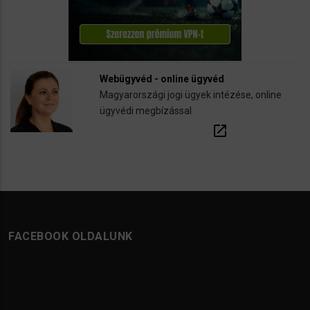
Webügyvéd - online ügyvéd
Magyarországi jogi ügyek intézése, online
ügyvédi megbízással
open_in_new
FACEBOOK OLDALUNK