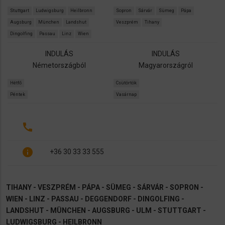
Stuttgart
Ludwigsburg
Heilbronn
Sopron
Sárvár
Sümeg
Pápa
Augsburg
München
Landshut
Veszprém
Tihany
Dingolfing
Passau
Linz
Wien
INDULÁS
INDULÁS
Németországból
Magyarországról
Hétfő
Csütörtök
Péntek
Vasárnap
call
info
+36 30 33 33 555
TIHANY - VESZPRÉM - PÁPA - SÜMEG - SÁRVÁR - SOPRON -
WIEN - LINZ - PASSAU - DEGGENDORF - DINGOLFING -
LANDSHUT - MÜNCHEN - AUGSBURG - ULM - STUTTGART -
LUDWIGSBURG - HEILBRONN