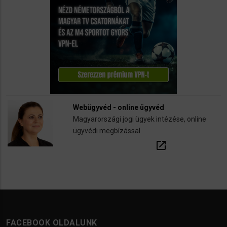
Webügyvéd - online ügyvéd
Magyarországi jogi ügyek intézése, online
ügyvédi megbízással
open_in_new
FACEBOOK OLDALUNK