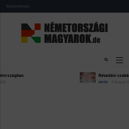
Ugrás
USER
Bejelentkezés
a
ACCOUNT
MENU
tartalomra
Névadási szabályok Németországban
4 August 2026
INFÓK