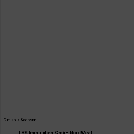
Címlap
/
Sachsen
Morzsa
LBS Immobilien-GmbH NordWest