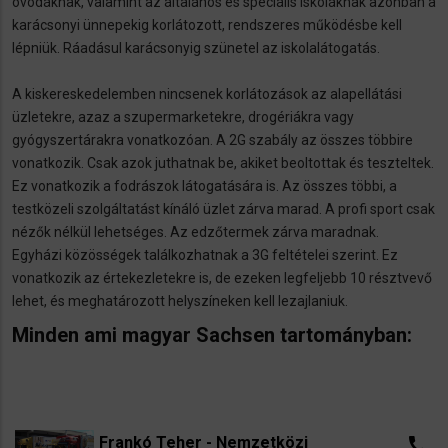
óvodáknak, valamint az általános és speciális iskoláknak azonban a
karácsonyi ünnepekig korlátozott, rendszeres működésbe kell
lépniük. Ráadásul karácsonyig szünetel az iskolalátogatás.
A kiskereskedelemben nincsenek korlátozások az alapellátási
üzletekre, azaz a szupermarketekre, drogériákra vagy
gyógyszertárakra vonatkozóan. A 2G szabály az összes többire
vonatkozik. Csak azok juthatnak be, akiket beoltottak és teszteltek.
Ez vonatkozik a fodrászok látogatására is. Az összes többi, a
testközeli szolgáltatást kínáló üzlet zárva marad. A profi sport csak
nézők nélkül lehetséges. Az edzőtermek zárva maradnak.
Egyházi közösségek találkozhatnak a 3G feltételei szerint. Ez
vonatkozik az értekezletekre is, de ezeken legfeljebb 10 résztvevő
lehet, és meghatározott helyszíneken kell lezajlaniuk.
Minden ami magyar Sachsen tartományban:
​
Frankó Teher - Nemzetközi
call