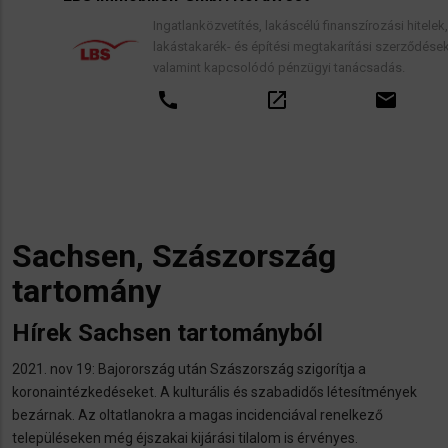
Ingatlanközvetítés, lakáscélú finanszírozási hitelek,
lakástakarék- és építési megtakarítási szerződések,
valamint kapcsolódó pénzügyi tanácsadás.
call
open_in_new
email
Sachsen, Szászország
tartomány
Hírek Sachsen tartományból
2021. nov 19: Bajorország után Szászország szigorítja a
koronaintézkedéseket. A kulturális és szabadidős létesítmények
bezárnak. Az oltatlanokra a magas incidenciával renelkező
településeken még éjszakai kijárási tilalom is érvényes.