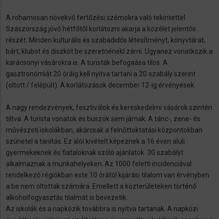
A rohamosan növekvő fertőzési szémokra való tekintettel
Szászország jövő hétfőtől korlátozni akarja a közélet jelentős
részét. Minden kulturális és szabadidős létesítményt, könyvtárat,
bárt, klubot és diszkót be szeretnénekl zárni. Ugyanez vonatkozik a
karácsonyi vásárokra is. A turisták befogaása tilos. A
gasztronómiát 20 óráig kell nyitva tartani a 2G szabály szerint
(oltott / felépült). A korlátozások december 12-ig érvényesek.
A nagy rendezvények, fesztiválok és kereskedelmi vásárok szintén
tiltva. A turista vonatok és buszok sem járnak. A tánc-, zene- és
művészeti iskolákban, akárcsak a felnőttoktatási központokban
szünetel a tanítás. Ez alól kivételt képeznek a 16 éven aluli
gyermekeknek és fiataloknak szóló ajánlatok. 3G szabályt
alkalmaznak a munkahelyeken. Az 1000 feletti incidenciával
rendelkező régiókban este 10 órától kijárási tilalom van érvényben
a be nem oltottak számára. Emellett a közterületeken történő
alkoholfogyasztás tilalmát is bevezetik.
Az iskolák és a napközik továbbra is nyitva tartanak. A napközi