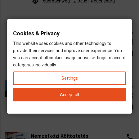
directions
Feuerbachweg 12, 93051 Regensburg
Seidler Jozsef - könyvelő
call
Cookies & Privacy
dns
Adóvisszatérítés
Könyvelő-Adótanácsadó
open_in_new
This website uses cookies and other technology to
Székhelyszolgáltatás
Ügyintézés
provide their services and improve user experience. You
email
directions
Goethestrasse 4., 99713 Ebeleben
you can accept all cookies usage or use settings to accept
categories individually.
Settings
Timo Mertens Biztosításközvetítő
call
dns
Biztosítás
Accept all
open_in_new
directions
Kämpenweg 20, 33142 Büren
email
Nemzetközi Költöztetés
call