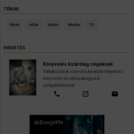
TÉMÁK
Hírek
Infók
Videó
Munka
TV
HIRDETÉS
Könyvelés kizárólag cégeknek
Vállalkozások számára kínálunk teljeskörű
könyvelési és adószakügyvédi
szolgáltatásokat
call
open_in_new
email