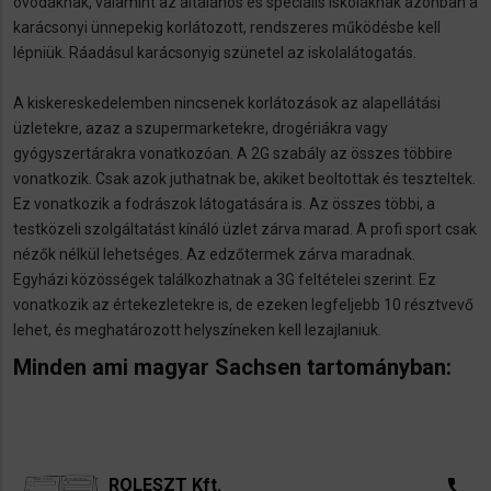
óvodáknak, valamint az általános és speciális iskoláknak azonban a
karácsonyi ünnepekig korlátozott, rendszeres működésbe kell
lépniük. Ráadásul karácsonyig szünetel az iskolalátogatás.
A kiskereskedelemben nincsenek korlátozások az alapellátási
üzletekre, azaz a szupermarketekre, drogériákra vagy
gyógyszertárakra vonatkozóan. A 2G szabály az összes többire
vonatkozik. Csak azok juthatnak be, akiket beoltottak és teszteltek.
Ez vonatkozik a fodrászok látogatására is. Az összes többi, a
testközeli szolgáltatást kínáló üzlet zárva marad. A profi sport csak
nézők nélkül lehetséges. Az edzőtermek zárva maradnak.
Egyházi közösségek találkozhatnak a 3G feltételei szerint. Ez
vonatkozik az értekezletekre is, de ezeken legfeljebb 10 résztvevő
lehet, és meghatározott helyszíneken kell lezajlaniuk.
Minden ami magyar Sachsen tartományban:
​
ROLESZT Kft.
call