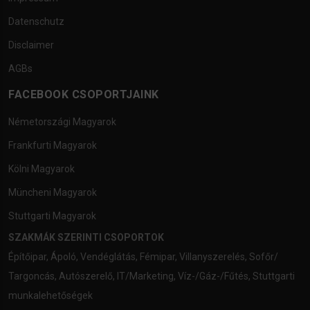
Datenschutz
Disclaimer
AGBs
FACEBOOK CSOPORTJAINK
Németországi Magyarok
Frankfurti Magyarok
Kölni Magyarok
Müncheni Magyarok
Stuttgarti Magyarok
SZAKMÁK SZERINTI CSOPORTOK
Építőipar
,
Ápoló
,
Vendéglátás
,
Fémipar
,
Villanyszerelés
,
Sofőr/
Targoncás
,
Autószerelő
,
IT/Marketing
,
Víz-/Gáz-/Fűtés
,
Stuttgarti
munkalehetőségek