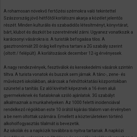
A rohamosan növekvő fertőzési szémokra való tekintettel
Szászország jövő hétfőtől korlátozni akarja a közélet jelentős
részét. Minden kulturális és szabadidős létesítményt, könyvtárat,
bárt, klubot és diszkót be szeretnénekl zárni. Ugyanez vonatkozik a
karácsonyi vásárokra is. A turisták befogaása tilos. A
gasztronómiát 20 óráig kell nyitva tartani a 2G szabály szerint
(oltott / felépült). A korlátozások december 12-ig érvényesek.
A nagy rendezvények, fesztiválok és kereskedelmi vásárok szintén
tiltva. A turista vonatok és buszok sem járnak. A tánc-, zene- és
művészeti iskolákban, akárcsak a felnőttoktatási központokban
szünetel a tanítás. Ez alól kivételt képeznek a 16 éven aluli
gyermekeknek és fiataloknak szóló ajánlatok. 3G szabályt
alkalmaznak a munkahelyeken. Az 1000 feletti incidenciával
rendelkező régiókban este 10 órától kijárási tilalom van érvényben
a be nem oltottak számára. Emellett a közterületeken történő
alkoholfogyasztás tilalmát is bevezetik.
Az iskolák és a napközik továbbra is nyitva tartanak. A napközi