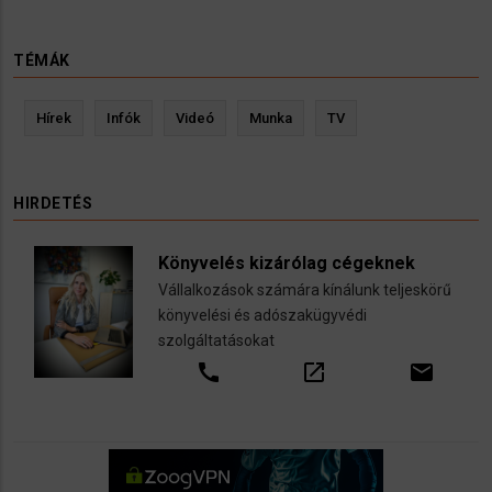
TÉMÁK
Hírek
Infók
Videó
Munka
TV
HIRDETÉS
Könyvelés kizárólag cégeknek
Vállalkozások számára kínálunk teljeskörű
könyvelési és adószakügyvédi
szolgáltatásokat
call
open_in_new
email