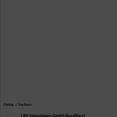
Címlap
/
Sachsen
Morzsa
LBS Immobilien-GmbH NordWest