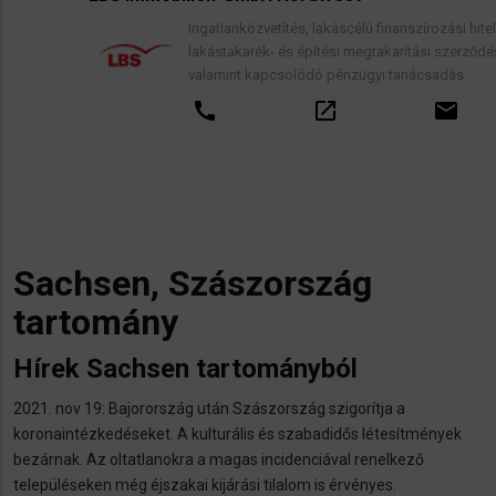
Ingatlanközvetítés, lakáscélú finanszírozási hitelek,
lakástakarék- és építési megtakarítási szerződések,
valamint kapcsolódó pénzügyi tanácsadás.
call
open_in_new
email
Sachsen, Szászország
tartomány
Hírek Sachsen tartományból
2021. nov 19: Bajorország után Szászország szigorítja a
koronaintézkedéseket. A kulturális és szabadidős létesítmények
bezárnak. Az oltatlanokra a magas incidenciával renelkező
településeken még éjszakai kijárási tilalom is érvényes.