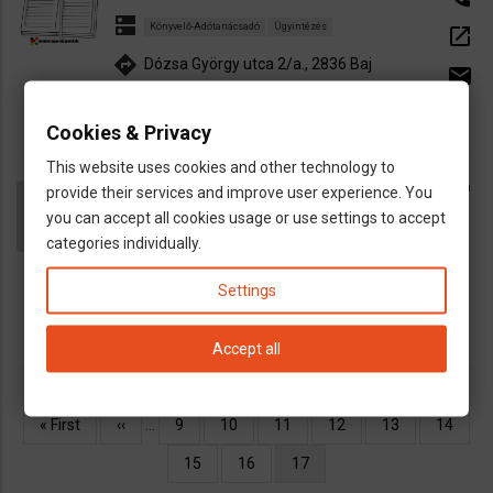
dns
Könyvelő-Adótanácsadó
Ügyintézés
open_in_new
directions
Dózsa György utca 2/a., 2836 Baj
email
Cookies & Privacy
This website uses cookies and other technology to
Kohn Andrea, Dr.
call
provide their services and improve user experience. You
dns
Nőgyógyász
you can accept all cookies usage or use settings to accept
categories individually.
map
Lichtenberg
directions
Wonnichstr.64/66, Lichtenberg,
Settings
Accept all
Oldalszámozás
Első
« First
Előző
‹‹
…
Oldal
9
Oldal
10
Oldal
11
Oldal
12
Oldal
13
Oldal
14
oldal
oldal
Oldal
15
Oldal
16
Jelenlegi
17
oldal