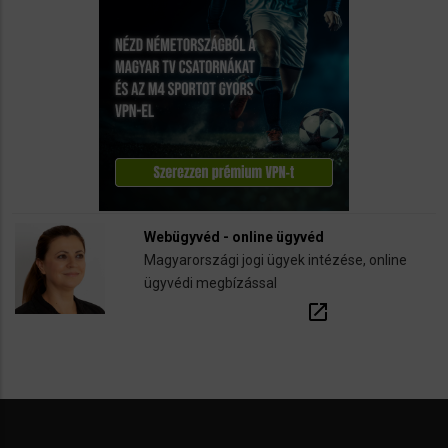
Webügyvéd - online ügyvéd
Magyarországi jogi ügyek intézése, online
ügyvédi megbízással
open_in_new