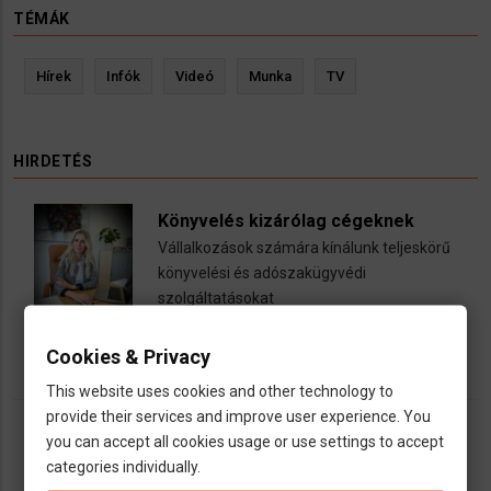
TÉMÁK
Hírek
Infók
Videó
Munka
TV
HIRDETÉS
Könyvelés kizárólag cégeknek
Vállalkozások számára kínálunk teljeskörű
könyvelési és adószakügyvédi
szolgáltatásokat
call
open_in_new
email
Cookies & Privacy
This website uses cookies and other technology to
provide their services and improve user experience. You
you can accept all cookies usage or use settings to accept
categories individually.