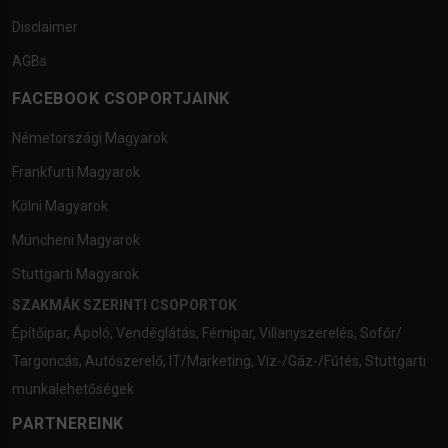
Disclaimer
AGBs
FACEBOOK CSOPORTJAINK
Németországi Magyarok
Frankfurti Magyarok
Kölni Magyarok
Müncheni Magyarok
Stuttgarti Magyarok
SZAKMÁK SZERINTI CSOPORTOK
Építőipar
,
Ápoló
,
Vendéglátás
,
Fémipar
,
Villanyszerelés
,
Sofőr/
Targoncás
,
Autószerelő
,
IT/Marketing
,
Víz-/Gáz-/Fűtés
,
Stuttgarti
munkalehetőségek
PARTNEREINK