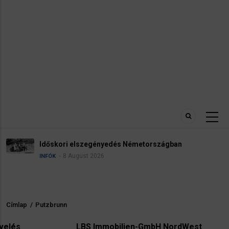
Időskori elszegényedés Németországban
8 August 2026
INFÓK
Címlap
/
Putzbrunn
Morzsa
LBS Immobilien-GmbH NordWest