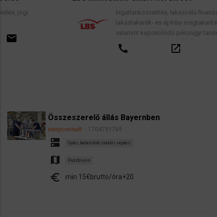
Ingatlanközvetítés, lakáscélú finanszírozási hit
lakástakarék- és építési megtakarítási szerződ
valamint kapcsolódó pénzügyi tanácsadás.
call
open_in_new
email
Összeszerelő állás Bayernben
easyconsult
1704791769
dns
Gyári, betanított, raktári, reptéri
map
Putzbrunn
euro
min 15€brutto/óra+20