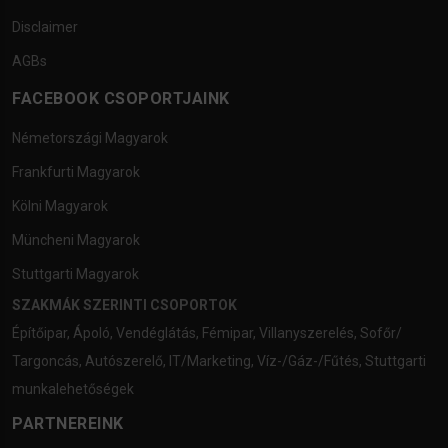
Disclaimer
AGBs
FACEBOOK CSOPORTJAINK
Németországi Magyarok
Frankfurti Magyarok
Kölni Magyarok
Müncheni Magyarok
Stuttgarti Magyarok
SZAKMÁK SZERINTI CSOPORTOK
Építőipar
,
Ápoló
,
Vendéglátás
,
Fémipar
,
Villanyszerelés
,
Sofőr/
Targoncás
,
Autószerelő
,
IT/Marketing
,
Víz-/Gáz-/Fűtés
,
Stuttgarti
munkalehetőségek
PARTNEREINK