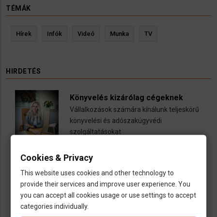
TÉMÁK
Hírek
Infók
Videó
Munka
TV
HIRDETÉS
Könyvelés kizárólag cégeknek
Vállalkozások számára kínálunk teljeskörű
könyvelési és adószakügyvédi
szolgáltatásokat
call
open_in_new
email
Cookies & Privacy
This website uses cookies and other technology to
provide their services and improve user experience. You
you can accept all cookies usage or use settings to accept
categories individually.