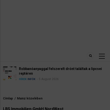
Robbanóanyaggal felszerelt drónt találtak a lipcsei
reptéren
5 August 2026
HÍREK
INFÓK
Címlap
/
Mainz közelében
Morzsa
LBS Immobilien-GmbH NordWest