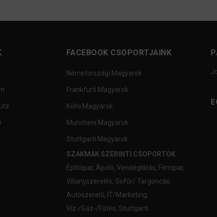
K
FACEBOOK CSOPORTJAINK
P
J
Németországi Magyarok
um
Frankfurti Magyarok
E
utz
Kölni Magyarok
r
Müncheni Magyarok
Stuttgarti Magyarok
SZAKMÁK SZERINTI CSOPORTOK
Építőipar
,
Ápoló
,
Vendéglátás
,
Fémipar
,
Villanyszerelés
,
Sofőr/ Targoncás
,
Autószerelő
,
IT/Marketing
,
Víz-/Gáz-/Fűtés
,
Stuttgarti