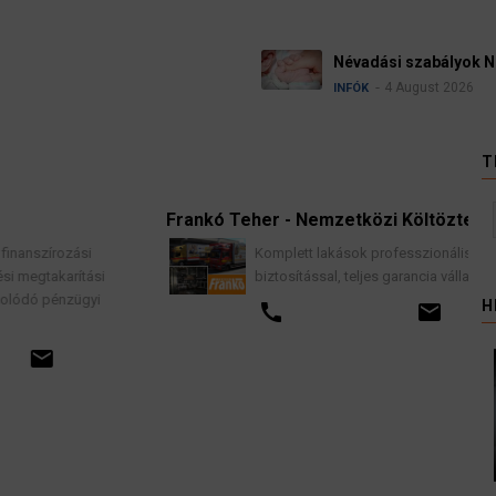
ási szabályok Németországban
4 August 2026
T
Frankó Teher - Nemzetközi Költöztetés
i
Komplett lakások professzionális költöztetése
tási
biztosítással, teljes garancia vállalással.
gyi
H
call
email