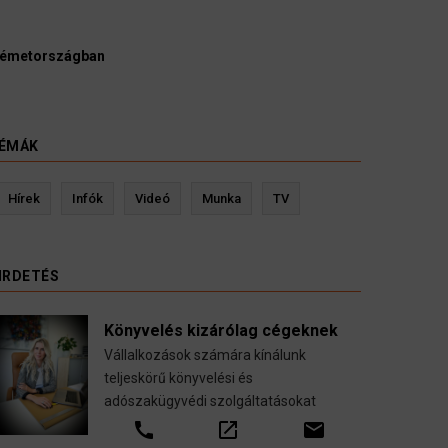
Ügyvédek, bírák és ügyészek szerint a német polit
kellene vizsgálnia egy pártbetiltási eljárás elindítás
3 August 2026
HÍREK
ÉMÁK
Kevin Ressler biztosítási szakértő
Lan
Hírek
Infók
Videó
Munka
TV
Gépjármű-, jogvédelmi-, felelősség-, baleset-,
nyugdíj-, fogászati biztosítások.
IRDETÉS
call
open_in_new
email
Könyvelés kizárólag cégeknek
Vállalkozások számára kínálunk
teljeskörű könyvelési és
adószakügyvédi szolgáltatásokat
call
open_in_new
email