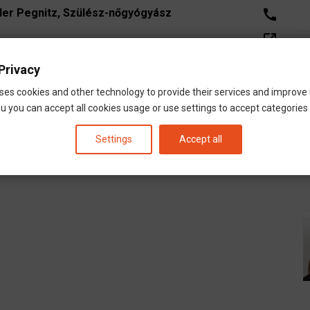
 der Pegnitz, Szülész-nőgyógyász
call
open_in_new
Leinburg
Nürnberg
Bayern
email
Privacy
 Lauf an der Pegnitz
ses cookies and other technology to provide their services and improve
u you can accept all cookies usage or use settings to accept categories i
Settings
Accept all