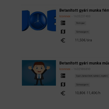
Betanított gyári munka fém
Iconnex
1635237400
dns
Fémipar
map
Schwaigern
euro
11,50€/óra
Betanított gyári munka műa
Iconnex
1632986890
dns
Gyári, betanított, raktári, reptéri
map
Schwaigern
euro
10,80€-11,40€/h