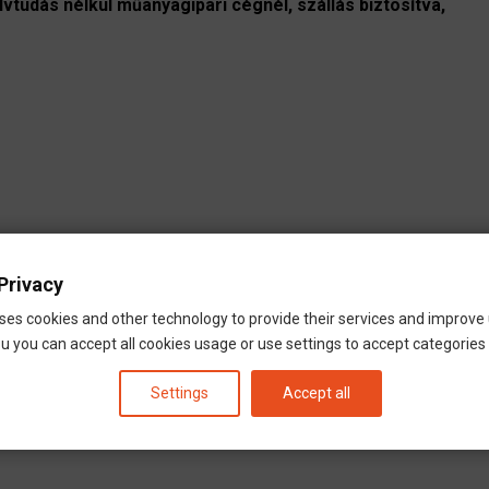
vtudás nélkül műanyagipari cégnél, szállás biztosítva,
nyagipari cégnél, szállás biztosítva, Leingarten,
Privacy
h
ses cookies and other technology to provide their services and improve
u you can accept all cookies usage or use settings to accept categories i
Settings
Accept all