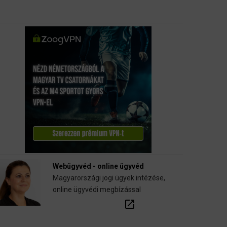
Webügyvéd - online ügyvéd
Magyarországi jogi ügyek intézése,
online ügyvédi megbízással
open_in_new