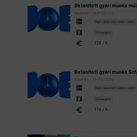
Betanított gyári munka műa
Iconnex
1649321122
dns
Gyári, betanított, raktári, reptéri
map
Schwaigern
euro
12€ / h
Betanított gyári munka Sc
Iconnex
1646823000
dns
Gyári, betanított, raktári, reptéri
map
Schwaigern
euro
11€ / h