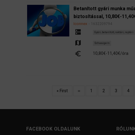
Betanított gyári munka műa
biztosítással, 10,80€-11,40
Iconnex
1632209794
dns
Gyári, betanított, raktári, reptéri
map
Schwaigern
euro
10,80€-11,40€/óra
Oldalszámozás
Első
« First
Előző
‹‹
Oldal
1
Oldal
2
Oldal
3
Olda
4
oldal
oldal
FACEBOOK OLDALUNK
RÓLUN