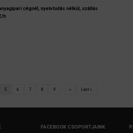
nyagipari cégnél, nyelvtudás nélkül, szállás
€/h
l
Jelenlegi
5
Oldal
6
Oldal
7
Oldal
8
Oldal
9
…
Következő
››
Utolsó
Last »
oldal
oldal
oldal
K
FACEBOOK CSOPORTJAINK
P