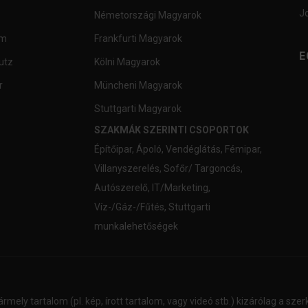
J
Németországi Magyarok
um
Frankfurti Magyarok
E
utz
Kölni Magyarok
r
Müncheni Magyarok
Stuttgarti Magyarok
SZAKMÁK SZERINTI CSOPORTOK
Építőipar
,
Ápoló
,
Vendéglátás
,
Fémipar
,
Villanyszerelés
,
Sofőr/ Targoncás
,
Autószerelő
,
IT/Marketing
,
Víz-/Gáz-/Fűtés
,
Stuttgarti
munkalehetőségek
ármely tartalom (pl. kép, írott tartalom, vagy videó stb.) kizárólag a sz