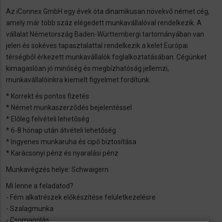
Az iConnex GmbH egy évek óta dinamikusan növekvő német cég,
amely már több száz elégedett munkavállalóval rendelkezik. A
vállalat Németország Baden-Württembergi tartományában van
jelen és sokéves tapasztalattal rendelkezik a kelet Európai
térségből érkezett munkavállalók foglalkoztatásában. Cégünket
kimagaslóan jó minőség és megbízhatóság jellemzi,
munkavállalóinkra kiemelt figyelmet fordítunk.
* Korrekt és pontos fizetés
* Német munkaszerződés bejelentéssel
* Előleg felvételi lehetőség
* 6-8 hónap után átvételi lehetőség
* Ingyenes munkaruha és cipő biztosítása
* Karácsonyi pénz és nyaralási pénz
Munkavégzés helye: Schwaigern
Mi lenne a feladatod?
- Fém alkatrészek előkészítése felületkezelésre
- Szalagmunka
- Csomagolás