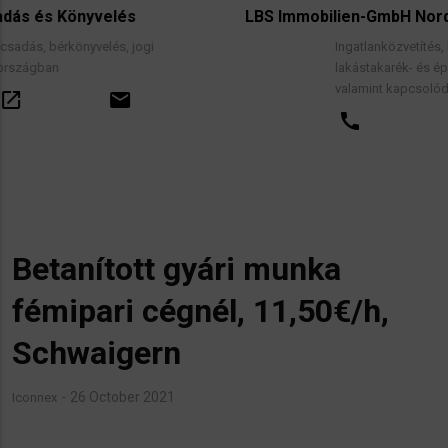
LBS Immobilien-GmbH NordWest
ogi
Ingatlanközvetítés, lakáscélú finanszírozási 
lakástakarék- és építési megtakarítási szer
valamint kapcsolódó pénzügyi tanácsadás.
call
open_in_new
email
Betanított gyári munka
fémipari cégnél, 11,50€/h,
Schwaigern
26 October 2021
Iconnex