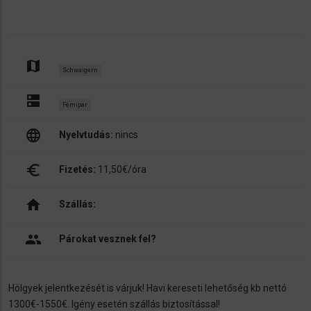
map
Schwaigern
dns
Fémipar
language
Nyelvtudás:
nincs
euro_symbol
Fizetés:
11,50€/óra
home
Szállás:
people
Párokat vesznek fel?
Hölgyek jelentkezését is várjuk! Havi kereseti lehetőség kb nettó
1300€-1550€. Igény esetén szállás biztosítással!