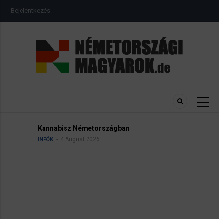
Ugrás
USER
Bejelentkezés
a
ACCOUNT
MENU
tartalomra
Kannabisz Németországban
4 August 2026
INFÓK