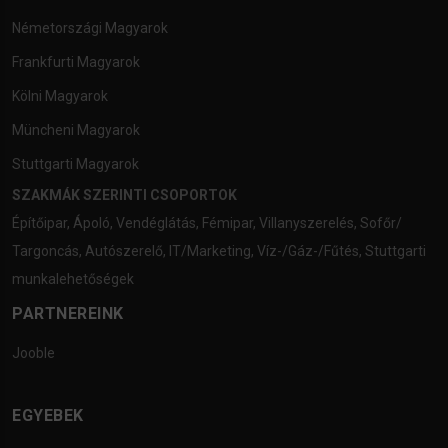
Németországi Magyarok
Frankfurti Magyarok
Kölni Magyarok
Müncheni Magyarok
Stuttgarti Magyarok
SZAKMÁK SZERINTI CSOPORTOK
Építőipar
,
Ápoló
,
Vendéglátás
,
Fémipar
,
Villanyszerelés
,
Sofőr/
Targoncás
,
Autószerelő
,
IT/Marketing
,
Víz-/Gáz-/Fűtés
,
Stuttgarti
munkalehetőségek
PARTNEREINK
Jooble
EGYEBEK