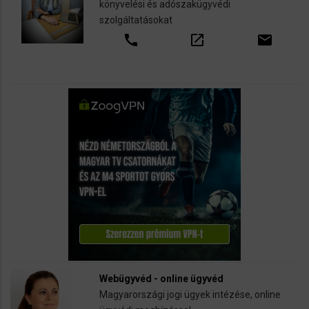
könyvelési és adószakügyvédi
szolgáltatásokat
call
open_in_new
email
Webügyvéd - online ügyvéd
Magyarországi jogi ügyek intézése, online