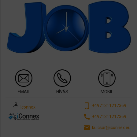
EMAIL
HÍVÁS
MOBIL
perm_identity
phone_android
+4971311217369
Iconnex
call
+4971311217369
email
kulcsar@iconnex.eu