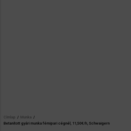
Címlap
/
Munka
/
Morzsa
Betanított gyári munka fémipari cégnél, 11,50€/h, Schwaigern