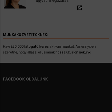
ügyvédi megbízással
open_in_new
MUNKAKÖZVETÍTÖKNEK:
Havi
250.000 látogató keres
aktívan munkát. Amennyiben
szeretné, hogy állásai eljussanak hozzájuk,
írjon nekünk!
FACEBOOK OLDALUNK