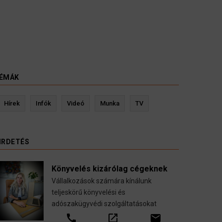
ÉMÁK
Kevin Ressler biztosítási szakértő
La
Hírek
Infók
Videó
Munka
TV
Gépjármű-, jogvédelmi-, felelősség-, baleset-,
nyugdíj-, fogászati biztosítások.
IRDETÉS
call
open_in_new
email
Könyvelés kizárólag cégeknek
Vállalkozások számára kínálunk
teljeskörű könyvelési és
adószakügyvédi szolgáltatásokat
call
open_in_new
email