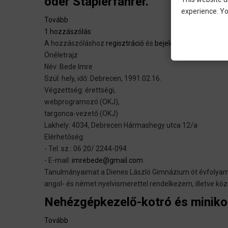
oder Staplerfahrer.
experience. Yo
Tovább
(Ich
1 hozzászólás
suche
A hozzászóláshoz
eine
regisztráció
és
bejelentkezés
szüksé
Önéletrajz
Stelle
Név: Bede Imre
als
Szül. hely, idő: Debrecen, 1991.02.16.
Abwascher,
Végzettség: érettségi,
Küchenhilfe,
webprogramozó (OKJ),
angelernte
targonca-vezető (OKJ)
Arbeiter
Lakhely: 4034, Debrecen Hármashegy utca 12/a
oder
Elérhetőség:
Staplerfahrer.)
- Tel. sz.: 06 20/ 2244-094
- E-mail:
imrebede@gmail.com
Tanulmányaimat a Dienes László Gimnázium öt évfolyamos
angol- és német nyelvismerettel rendelkezem, illetve kö
Nehézgépkezelő-kotró és minikot
Tovább
(Nehézgépkezelő-