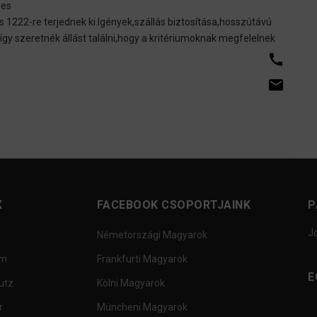
ges
 1222-re terjednek ki.Igények,szállás biztosítása,hosszútávú
gy szeretnék állást találni,hogy a kritériumoknak megfelelnek
call
email
K
FACEBOOK CSOPORTJAINK
P
J
Németországi Magyarok
um
Frankfurti Magyarok
E
utz
Kölni Magyarok
r
Müncheni Magyarok