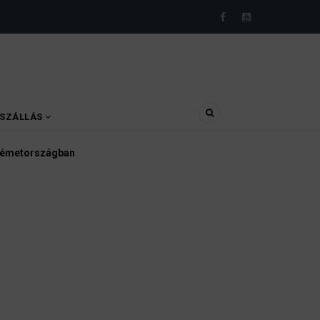
SZÁLLÁS
Ügyvédek, bírák és ügyészek szerint a né
kellene vizsgálnia egy pártbetiltási eljárás 
3 August 2026
HÍREK