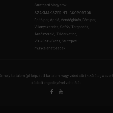
Stuttgarti Magyarok
SZAKMÁK SZERINTI CSOPORTOK
Építőipar
,
Ápoló
,
Vendéglátás
,
Fémipar
,
Villanyszerelés
,
Sofőr/ Targoncás
,
Autószerelő
,
IT/Marketing
,
Víz-/Gáz-/Fűtés
,
Stuttgarti
munkalehetőségek
ármely tartalom (pl. kép, írott tartalom, vagy videó stb.) kizárólag a sz
írásbeli engedélyével vehető át.