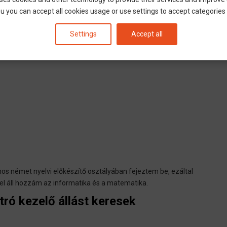
u you can accept all cookies usage or use settings to accept categories i
Settings
Accept all
ges
 német nyelvi előkészítő osztályában fejeztem be, ezáltal
zel áll hozzám az informatika és a matematika.
ró kezelő állást keresek