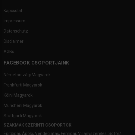
Kapcsolat
Impressum
Datenschutz
Disclaimer
AGBs
FACEBOOK CSOPORTJAINK
Németországi Magyarok
Frankfurti Magyarok
Kölni Magyarok
Müncheni Magyarok
Stuttgarti Magyarok
SZAKMÁK SZERINTI CSOPORTOK
Építőipar
,
Ápoló
,
Vendéglátás
,
Fémipar
,
Villanyszerelés
,
Sofőr/