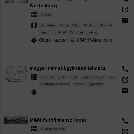
Wartenberg
open_in_new
dns
fogorvos
email
map
Wartenberg
Erding
Eitting
Berglern
München
Bayern
Landshut
Moosburg
Freising
directions
Obere Hauptstr. 32 , 85456 Wartenberg
magyar német ügyintézö tolmács
call
dns
Biztosítás
Egyéb
Fordító
Helyi közösségek
Iskola
open_in_new
Munkajogi tanácsadás
Tolmács
Ügyintézés
email
directions
M&M Autófinnanszírozás
call
dns
Autókereskedések
open_in_new