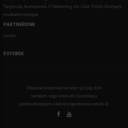
Targoncás
,
Autószerelő
,
IT/Marketing
,
Víz-/Gáz-/Fűtés
,
Stuttgarti
munkalehetőségek
PARTNEREINK
Jooble
EGYEBEK
Oldalunkról bármely tartalom (pl. kép, írott
tartalom, vagy videó stb.) kizárólag a
szerkesztőségünk írásbeli engedélyével vehető át.