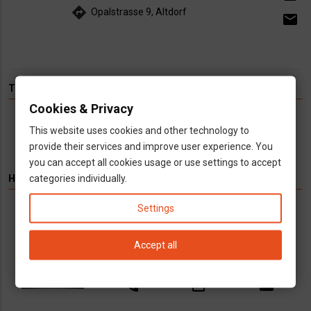
directions
Opalstrasse 9, Altdorf
email
TÉMÁK
Cookies & Privacy
Hírek
Infók
Videó
Munka
TV
This website uses cookies and other technology to
provide their services and improve user experience. You
you can accept all cookies usage or use settings to accept
categories individually.
HIRDETÉS
Settings
Könyvelés kizárólag cégeknek
Vállalkozások számára kínálunk teljeskörű
Accept all
könyvelési és adószakügyvédi
szolgáltatásokat
call
open_in_new
email