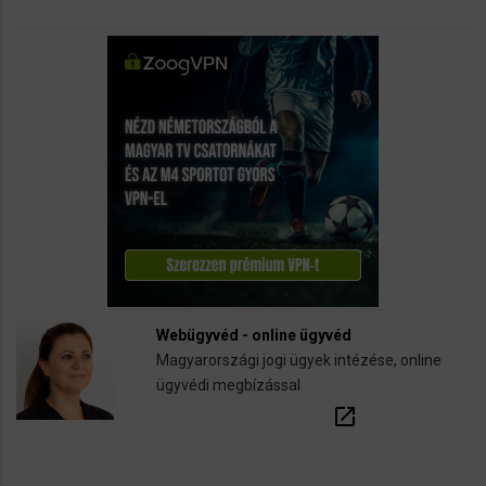
Webügyvéd - online ügyvéd
Magyarországi jogi ügyek intézése, online
ügyvédi megbízással
open_in_new