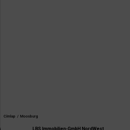
Címlap
/
Moosburg
Morzsa
LBS Immobilien-GmbH NordWest