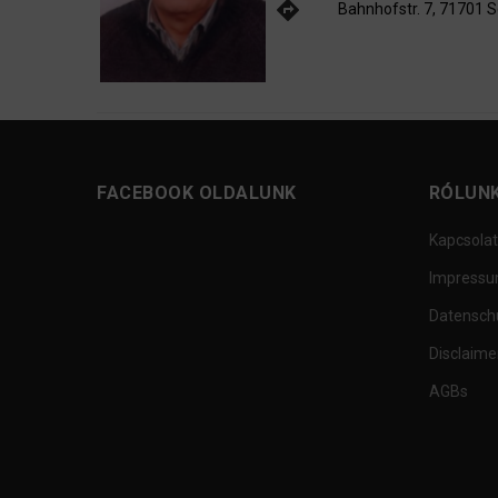
directions
Bahnhofstr. 7, 71701 
FACEBOOK OLDALUNK
RÓLUN
Kapcsolat
Impress
Datensch
Disclaime
AGBs