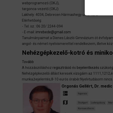
webprogramozó (OKJ),
angelernte
targonca-vezető (OKJ)
Arbeiter
Lakhely: 4034, Debrecen Hármashegy utca 12/a
oder
Elérhetőség:
Staplerfahrer.)
- Tel. sz.: 06 20/ 2244-094
- E-mail:
imrebede@gmail.com
Tanulmányaimat a Dienes László Gimnázium öt évfolyamos
angol- és német nyelvismerettel rendelkezem, illetve kö
Nehézgépkezelő-kotró és minikot
Tovább
(Nehézgépkezelő-
A hozzászóláshoz
kotró
regisztráció
és
bejelentkezés
szüksé
Nehézgépkezelői állást keresek.vizsgáim az 1111,1212,és
és
munka,bejelentés,8-10 eurós órabér.Nyelvtudásom nincs.í
minikotró
kezelő
Orgonás Gellért, Dr. medic
állást
dns
fogorvos
keresek)
map
Stuttgart
Ludwigsburg
Mar
Kornwestheim