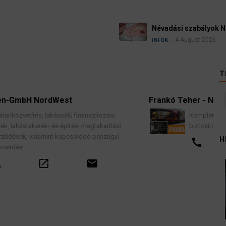
Névadási szabályok Né
4 August 2026
INFÓK
T
Frankó Teher - Nemzetközi Költöztetés
szírozási
Komplett lakások professzionális költözte
gtakarítási
biztosítással, teljes garancia vállalással.
 pénzügyi
H
call
email
mail