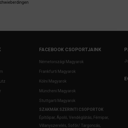
Schwieberdingen
K
FACEBOOK CSOPORTJAINK
P
J
Németországi Magyarok
um
Frankfurti Magyarok
E
utz
Kölni Magyarok
r
Müncheni Magyarok
Stuttgarti Magyarok
SZAKMÁK SZERINTI CSOPORTOK
Építőipar
,
Ápoló
,
Vendéglátás
,
Fémipar
,
Villanyszerelés
,
Sofőr/ Targoncás
,