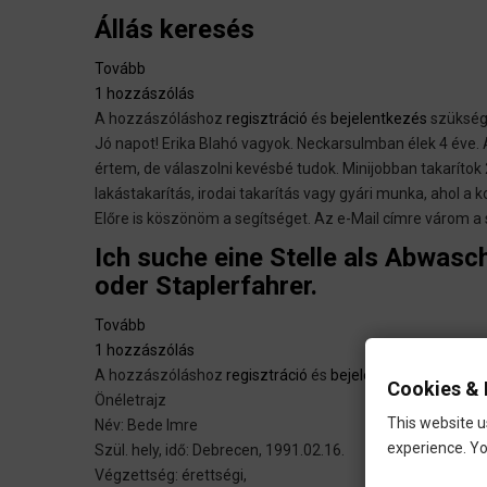
Állás keresés
Tovább
(Állás
1 hozzászólás
keresés)
A hozzászóláshoz
regisztráció
és
bejelentkezés
szüksé
Jó napot! Erika Blahó vagyok. Neckarsulmban élek 4 éve.
értem, de válaszolni kevésbé tudok. Minijobban takarítok
lakástakarítás, irodai takarítás vagy gyári munka, ahol a
Előre is köszönöm a segítséget. Az e-Mail címre várom a 
Ich suche eine Stelle als Abwasch
oder Staplerfahrer.
Tovább
(Ich
1 hozzászólás
suche
A hozzászóláshoz
eine
regisztráció
és
bejelentkezés
szüksé
Cookies & 
Önéletrajz
Stelle
This website u
Név: Bede Imre
als
experience. Yo
Szül. hely, idő: Debrecen, 1991.02.16.
Abwascher,
Végzettség: érettségi,
Küchenhilfe,