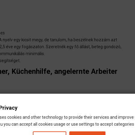
ges
 A nyelv egy kicsit megy, de tanulom, ha beszélnek hozzám azt
 2,5 éve egy fogászaton. Szeretnék egy fő állást, beteg gondozó,
 kommunikálás minimális.
segítséget.
er, Küchenhilfe, angelernte Arbeiter
ges
Privacy
ses cookies and other technology to provide their services and improve
u you can accept all cookies usage or use settings to accept categories i