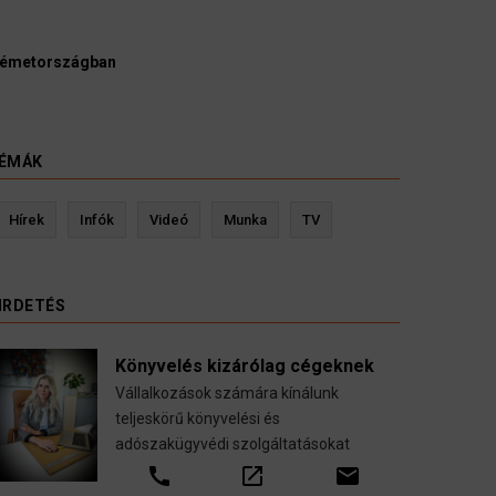
Üg
metországban
ke
HÍ
ÉMÁK
Kevin Ressler biztosítási szakértő
Hírek
Infók
Videó
Munka
TV
tése
Gépjármű-, jogvédelmi-, felelősség-, baleset-,
nyugdíj-, fogászati biztosítások.
IRDETÉS
call
open_in_new
email
Könyvelés kizárólag cégeknek
Vállalkozások számára kínálunk
teljeskörű könyvelési és
adószakügyvédi szolgáltatásokat
call
open_in_new
email