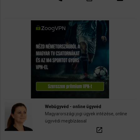
Webügyvéd - online ügyvéd
Magyarországi jogi ügyek intézése, online
ügyvédi megbízással
open_in_new