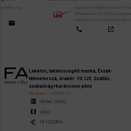
Ingatlanközvetítés, lakáscélú finanszírozási hitel
lakástakarék- és építési megtakarítási szerződés
valamint kapcsolódó pénzügyi tanácsadás.
call
open_in_new
email
Lakatos, lakatossegéd munka, Észak-
Németorszá, órabér: 10-12€. Szállás,
szabadság+karácsonyi pénz
fair-ahaus
1505888102
dns
Fémipar
Lakatos
map
Ahaus
euro
10-12 EUR/h