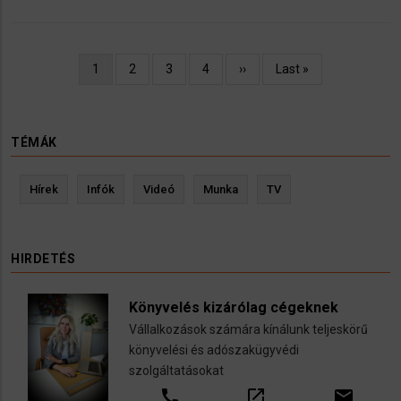
Oldalszámozás
Jelenlegi
1
Oldal
2
Oldal
3
Oldal
4
Következő
››
Utolsó
Last »
oldal
oldal
oldal
TÉMÁK
Hírek
Infók
Videó
Munka
TV
HIRDETÉS
Könyvelés kizárólag cégeknek
Vállalkozások számára kínálunk teljeskörű
könyvelési és adószakügyvédi
szolgáltatásokat
call
open_in_new
email