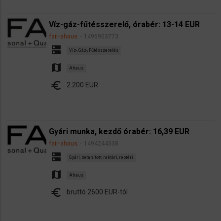
Víz-gáz-fűtésszerelő, órabér: 13-14 EUR
fair-ahaus
1496903773
dns
Víz-, Gáz-, Fűtésszerelés
map
Ahaus
euro
2.200 EUR
Gyári munka, kezdő órabér: 16,39 EUR
fair-ahaus
1494244338
dns
Gyári, betanított, raktári, reptéri
map
Ahaus
euro
bruttó 2600 EUR-tól