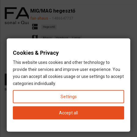
MIG/MAG hegesztő
fair-ahaus
1486647737
dns
Hegesztő
map
Ahaus
Hamburg
Lipcse
euro
12-13€/h
Cookies & Privacy
This website uses cookies and other technology to
provide their services and improve user experience. You
you can accept all cookies usage or use settings to accept
Asztalos munka Észak-Németországban,
categories individually.
órabér: 13-14 EUR
fair-ahaus
1486549596
Settings
dns
Asztalos, Faipar
map
Accept all
Ahaus
euro