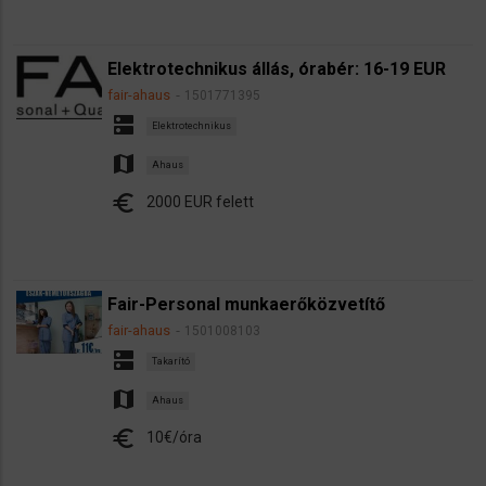
Elektrotechnikus állás, órabér: 16-19 EUR
fair-ahaus
1501771395
dns
Elektrotechnikus
map
Ahaus
euro
2000 EUR felett
Fair-Personal munkaerőközvetítő
fair-ahaus
1501008103
dns
Takarító
map
Ahaus
euro
10€/óra