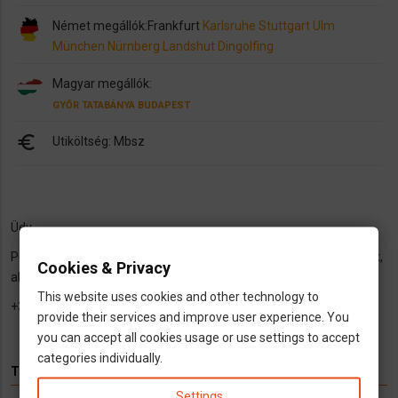
Német megállók:
Frankfurt
Karlsruhe
Stuttgart
Ulm
München
Nürnberg
Landshut
Dingolfing
Magyar megállók:
GYŐR
TATABÁNYA
BUDAPEST
euro
Utiköltség: Mbsz
Üdv,
Péntek du Frankfurtból indulunk haza érintve a felsorolt városokat,
Cookies & Privacy
aki szeretne csatlakozni az telefonáljon, még van hely!
This website uses cookies and other technology to
+36 70 401 8533
provide their services and improve user experience. You
you can accept all cookies usage or use settings to accept
categories individually.
TÉMÁK
Settings