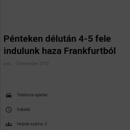
Pénteken délután 4-5 fele
indulunk haza Frankfurtból
5 December 2013
pisti_
directions_car
Telekocsi ajánlat
schedule
Indulás:
groups
Helyek száma: 5