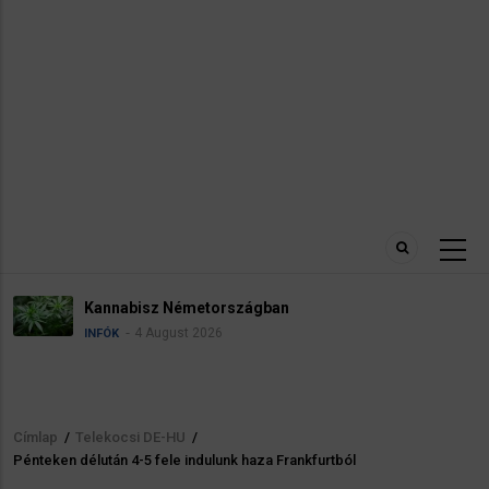
abisz Németországban
Névad
4 August 2026
INFÓK
Címlap
/
Telekocsi DE-HU
/
Morzsa
Pénteken délután 4-5 fele indulunk haza Frankfurtból