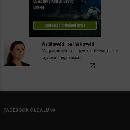
Webügyvéd - online ügyvéd
Magyarországi jogi ügyek intézése, online
ügyvédi megbízással
open_in_new
FACEBOOK OLDALUNK