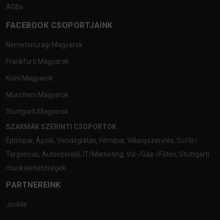
AGBs
FACEBOOK CSOPORTJAINK
Németországi Magyarok
Frankfurti Magyarok
Kölni Magyarok
Müncheni Magyarok
Stuttgarti Magyarok
SZAKMÁK SZERINTI CSOPORTOK
Építőipar
,
Ápoló
,
Vendéglátás
,
Fémipar
,
Villanyszerelés
,
Sofőr/
Targoncás
,
Autószerelő
,
IT/Marketing
,
Víz-/Gáz-/Fűtés
,
Stuttgarti
munkalehetőségek
PARTNEREINK
Jooble