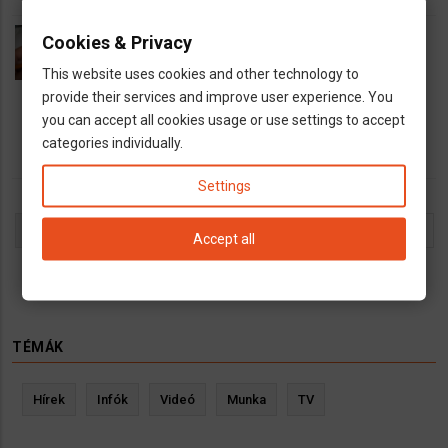
Milyen autóbiztosítást vonhatsz le a német
Cookies & Privacy
adóból?
This website uses cookies and other technology to
12 August 2025
provide their services and improve user experience. You
Több lehetőség van, mint gondolnád
you can accept all cookies usage or use settings to accept
categories individually.
Settings
Oldalszámozás
Jelenlegi
1
Oldal
2
Oldal
3
Oldal
4
Oldal
5
Oldal
6
Oldal
7
Oldal
8
Oldal
9
…
Követ
››
Accept all
oldal
oldal
Utolsó
Last »
oldal
TÉMÁK
Hírek
Infók
Videó
Munka
TV