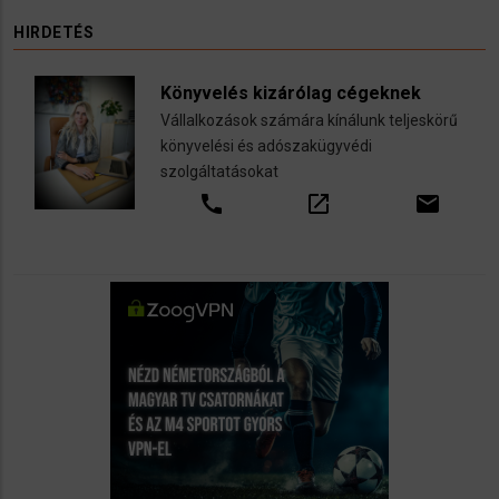
HIRDETÉS
Könyvelés kizárólag cégeknek
Vállalkozások számára kínálunk teljeskörű
könyvelési és adószakügyvédi
szolgáltatásokat
call
open_in_new
email