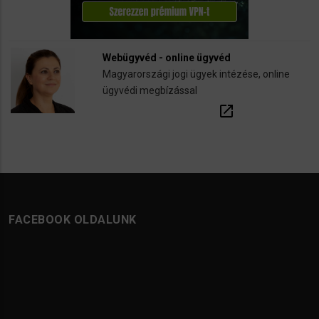
Webügyvéd - online ügyvéd
Magyarországi jogi ügyek intézése, online
ügyvédi megbízással
open_in_new
FACEBOOK OLDALUNK