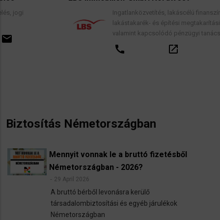
Ingatlanközvetítés, lakáscélú finanszírozási hitelek
lakástakarék- és építési megtakarítási szerződések
valamint kapcsolódó pénzügyi tanácsadás.
call
open_in_new
email
Biztosítás Németországban
Mennyit vonnak le a bruttó fizetésből
Németországban - 2026?
29 April 2026
A bruttó bérből levonásra kerülő
társadalombiztosítási és egyéb járulékok
Németországban