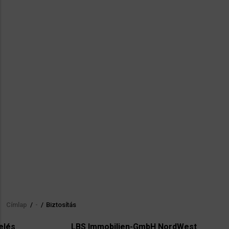
Címlap
/
-
/
Biztosítás
Morzsa
LBS Immobilien-GmbH NordWest