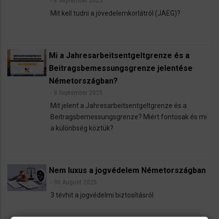
8 September 2025
Mit kell tudni a jövedelemkorlátról (JAEG)?
Mi a Jahresarbeitsentgeltgrenze és a
Beitragsbemessungsgrenze jelentése
Németországban?
8 September 2025
Mit jelent a Jahresarbeitsentgeltgrenze és a
Beitragsbemessungsgrenze? Miért fontosak és mi
a különbség köztük?
Nem luxus a jogvédelem Németországban
30 August 2025
3 tévhit a jogvédelmi biztosításról