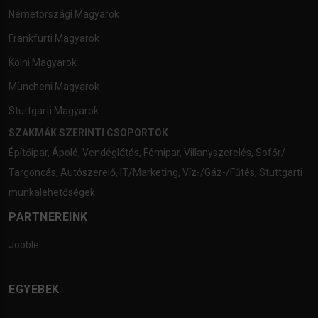
Németországi Magyarok
Frankfurti Magyarok
Kölni Magyarok
Müncheni Magyarok
Stuttgarti Magyarok
SZAKMÁK SZERINTI CSOPORTOK
Építőipar
,
Ápoló
,
Vendéglátás
,
Fémipar
,
Villanyszerelés
,
Sofőr/
Targoncás
,
Autószerelő
,
IT/Marketing
,
Víz-/Gáz-/Fűtés
,
Stuttgarti
munkalehetőségek
PARTNEREINK
Jooble
EGYEBEK