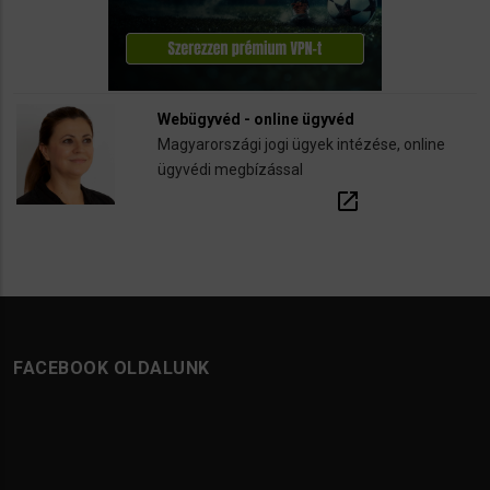
Webügyvéd - online ügyvéd
Magyarországi jogi ügyek intézése, online
ügyvédi megbízással
open_in_new
FACEBOOK OLDALUNK