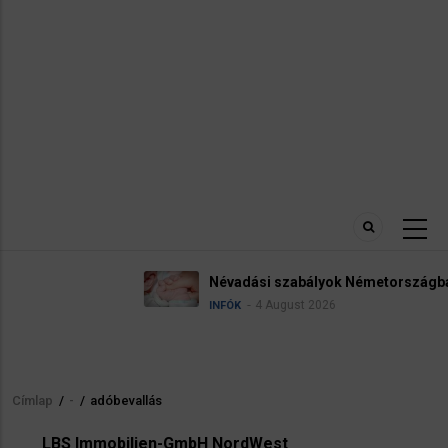
Névadási szabályok Németországban
4 August 2026
INFÓK
Címlap
/
-
/
adóbevallás
Morzsa
LBS Immobilien-GmbH NordWest