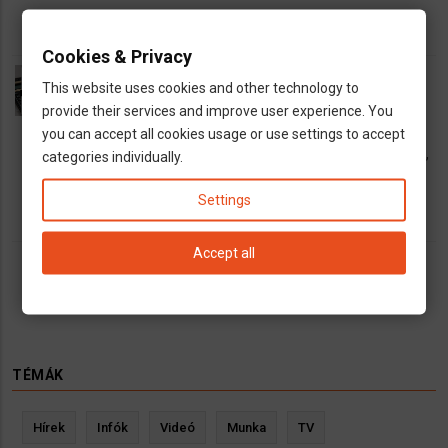
Cookies & Privacy
Magyar könyvelők, adótanácsadók
This website uses cookies and other technology to
Németországban
provide their services and improve user experience. You
5 December 2025
you can accept all cookies usage or use settings to accept
Magyar vagy magyarul beszélő hivatalos könyvelők,
categories individually.
adótanácsadók Németországban
Settings
Accept all
Oldalszámozás
Jelenlegi
1
Oldal
2
Oldal
3
Oldal
4
Következő
››
Utolsó
Last »
oldal
oldal
oldal
TÉMÁK
Hírek
Infók
Videó
Munka
TV