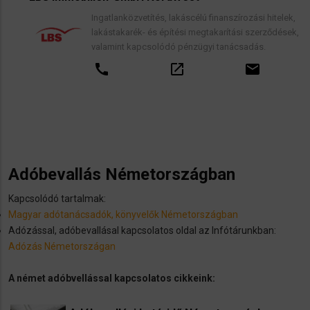
Ingatlanközvetítés, lakáscélú finanszírozási hitelek,
lakástakarék- és építési megtakarítási szerződések,
valamint kapcsolódó pénzügyi tanácsadás.
call
open_in_new
email
Adóbevallás Németországban
Kapcsolódó tartalmak:
Magyar adótanácsadók, könyvelők Németországban
Adózással, adóbevallásal kapcsolatos oldal az Infótárunkban:
Adózás Németországan
A német adóbvellással kapcsolatos cikkeink: