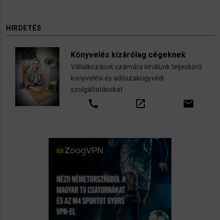
HIRDETÉS
Könyvelés kizárólag cégeknek
Vállalkozások számára kínálunk teljeskörű
könyvelési és adószakügyvédi
szolgáltatásokat
call
open_in_new
email