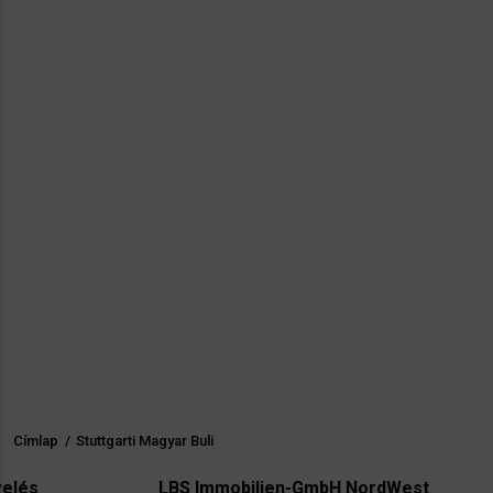
Címlap
/
Stuttgarti Magyar Buli
Morzsa
LBS Immobilien-GmbH NordWest