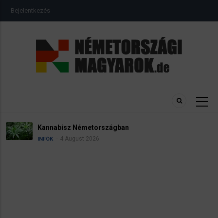
Ugrás
USER
Bejelentkezés
a
ACCOUNT
MENU
tartalomra
sz Németországban
Névadás
 August 2026
4
INFÓK