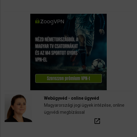
Webügyvéd - online ügyvéd
Magyarországi jogi ügyek intézése, online
ügyvédi megbízással
open_in_new