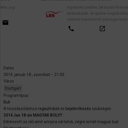
Ingatlanközvetítés, lakáscélú finanszírozási hitele
lakástakarék- és építési megtakarítási szerződés
valamint kapcsolódó pénzügyi tanácsadás.
call
open_in_new
email
Dates
2014. január 18., szombat – 21:00
Város
Stuttgart
Programtípus
Buli
A hozzászóláshoz
regisztráció
és
bejelentkezés
szükséges
2014 Jan 18-án MAGYAR
BULI!!!
Elérkezett az idő amit annyira vártatok, végre ismét magyar buli