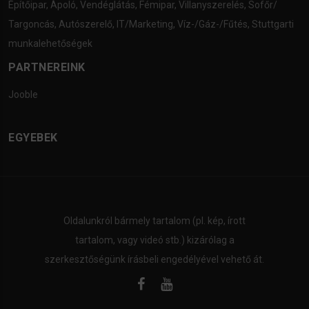
Építőipar
,
Ápoló
,
Vendéglátás
,
Fémipar
,
Villanyszerelés
,
Sofőr/
Targoncás
,
Autószerelő
,
IT/Marketing
,
Víz-/Gáz-/Fűtés
,
Stuttgarti
munkalehetőségek
PARTNEREINK
Jooble
EGYEBEK
Oldalunkról bármely tartalom (pl. kép, írott
tartalom, vagy videó stb.) kizárólag a
szerkesztőségünk írásbeli engedélyével vehető át.