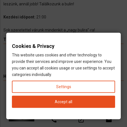
leszünk, annál jobb! Találkozunk a bulin!
Kezdési idöpont:
21:00
Sok szeretettel várunk mindenkit a „nagy bulira”-ra!
TÉMÁK
Cookies & Privacy
Hírek
Infók
Videó
Munka
TV
This website uses cookies and other technology to
provide their services and improve user experience. You
you can accept all cookies usage or use settings to accept
categories individually.
HIRDETÉS
Settings
Könyvelés kizárólag cégeknek
Vállalkozások számára kínálunk teljeskörű
Accept all
könyvelési és adószakügyvédi
szolgáltatásokat
call
open_in_new
email