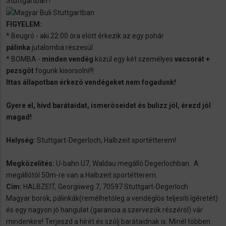
Stuttgartban !
FIGYELEM:
* Beugró - aki 22:00 óra elött érkezik az egy pohár
pálinka
jutalomba részesül
* BOMBA -
minden vendég
közül egy két személyes
vacsorát +
pezsgöt
fogunk kisorsolni!!!
Ittas állapotban érkezö vendégeket nem fogadunk!
Gyere el, hívd barátaidat, ismeröseidet és bulizz jól, érezd jól
magad!
Helység:
Stuttgart-Degerloch, Halbzeit sportétterem!
Megközelítés:
U-bahn U7, Waldau megálló Degerlochban. A
megállótól 50m-re van a Halbzeit sportétterem.
Cím:
HALBZEIT, Georgiiweg 7, 70597 Stuttgart-Degerloch
Magyar borok, pálinkák(remélhetöleg a vendéglös teljesíti ígéretét)
és egy nagyon jó hangulat (garancia a szervezök részéröl) vár
mindenkire! Terjeszd a hírét és szólj barátaidnak is. Minél többen