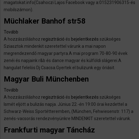
magatokat.info(Csahoczi Lajos Facebook vagy a:015231906315-és
Rock)
mobilszámon).
Müchlaker Banhof str58
Tovább
(Müchlaker
A hozzászóláshoz
Banhof
regisztráció
és
bejelentkezés
szükséges
Sziasztok mindenkit szeretettel várunk a mai napon
str58)
megrendezendő magyar partyra.A mai program 70-80-90 évek
zenéi és napjaink r&b és dance magyar és külföldi slágerei.A
hangulat felelös Dj Csacsa.Gyertek el bulizunk egy óriásit.
Magyar Buli Münchenben
Tovább
(Magyar
A hozzászóláshoz
Buli
regisztráció
és
bejelentkezés
szükséges
Ismét eljött a bulizás napja. Június 22.-én 19:00 órai kezdettel a
Münchenben)
Schwarz-Weiss Sportétteremben, (München, Fehwiesenstr. 117) a
zenés-vacsorás rendezvényünkre MINDENKIT szeretettel várunk.
Frankfurti magyar Táncház