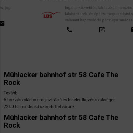
Ingatlanközvetítés, lakáscélú finanszírozási hitelek,
lakástakarék- és építési megtakarítási szerződések
valamint kapcsolódó pénzügyi tanácsadás.
call
open_in_new
email
Mühlacker bahnhof str 58 Cafe The
Rock
Tovább
(Mühlacker
A hozzászóláshoz
bahnhof
regisztráció
és
bejelentkezés
szükséges
22.00 tól mindenkit szeretettel várunk.
str
58
Mühlacker bahnhof str 58 Cafe The
Cafe
Rock
The