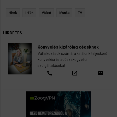
Hírek
Infók
Videó
Munka
TV
HIRDETÉS
Könyvelés kizárólag cégeknek
Vállalkozások számára kínálunk teljeskörű
könyvelési és adószakügyvédi
szolgáltatásokat
call
open_in_new
email