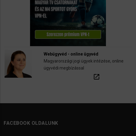
Webügyvéd - online ügyvéd
Magyarországi jogi ügyek intézése, online
ügyvédi megbízással
open_in_new
FACEBOOK OLDALUNK