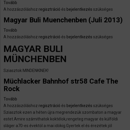
Rock)
Tovább
(Mühlacker
A hozzászóláshoz
bahnhof
regisztráció
és
bejelentkezés
szükséges
str
Magyar Buli Muenchenben (Juli 2013)
58
Cafe
Tovább
(Magyar
The
A hozzászóláshoz
Buli
regisztráció
és
bejelentkezés
szükséges
Rock)
Muenchenben
MAGYAR BULI
(Juli
MÜNCHENBEN
2013))
Sziasztok MINDENKINEK!
Müchlacker Bahnhof str58 Cafe The
Rock
Tovább
(Müchlacker
A hozzászóláshoz
Bahnhof
regisztráció
és
bejelentkezés
szükséges
Sziasztok ezen a héten újra megrendezük szombaton a magyar
str58
estet.Amire számithatok koktélok,rengeteg magyar és külföldi
Cafe
sláger a70-es évektöl a mai idökig.Gyertek el és érezétek jól
The