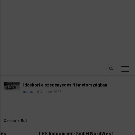
Robbanóanyaggal felszerelt 
émetországban
reptéren
5 August 2026
HÍREK
INFÓK
Címlap
/
Buli
Morzsa
LBS Immobilien-GmbH NordWest