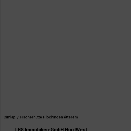
Címlap
/
Fischerhütte Plochingen étterem
Morzsa
LBS Immobilien-GmbH NordWest