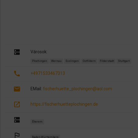
dns
Városok:
Plochingen
Wernau
Esslingen
Ostfildern
Filderstadt
Stuttgart
call
+4971533467313
email
EMail:
fischerhuette_plochingen@aol.com
open_in_new
https://fischerhuetteplochingen.de
dns
Étterem
outlined_flag
Baden-Württemberg