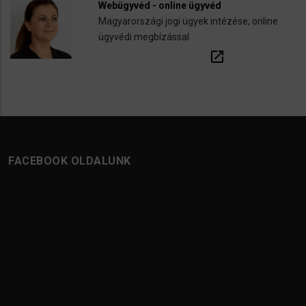
Webügyvéd - online ügyvéd
Magyarországi jogi ügyek intézése, online
ügyvédi megbízással
open_in_new
FACEBOOK OLDALUNK