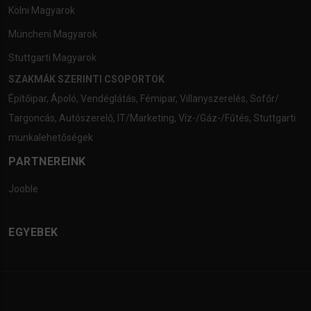
Kölni Magyarok
Müncheni Magyarok
Stuttgarti Magyarok
SZAKMÁK SZERINTI CSOPORTOK
Építőipar
,
Ápoló
,
Vendéglátás
,
Fémipar
,
Villanyszerelés
,
Sofőr/
Targoncás
,
Autószerelő
,
IT/Marketing
,
Víz-/Gáz-/Fűtés
,
Stuttgarti
munkalehetőségek
PARTNEREINK
Jooble
EGYEBEK