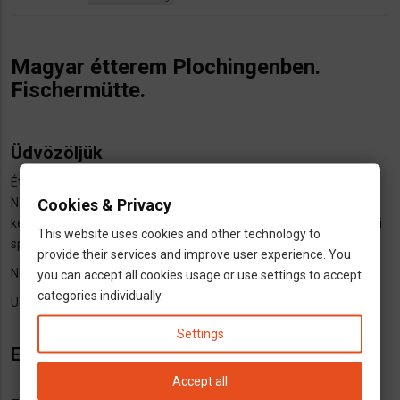
Magyar étterem Plochingenben.
Fischermütte.
Üdvözöljük
Éttermünk egy gyönyörű
félszigeten
található Plochingenben, a
Cookies & Privacy
Neckar és a Fils között. Itt minden étel
friss alapanyagokból
készül. A "részletekre való odafigyeléssel" elkészített étlapot házi
This website uses cookies and other technology to
specialitásaink teszik teljessé.
provide their services and improve user experience. You
Nézzen körül – várjuk látogatását.
you can accept all cookies usage or use settings to accept
categories individually.
Üdvözlettel:
Team Fischerhütte Plochingen
Settings
Elérhetőségek:
Accept all