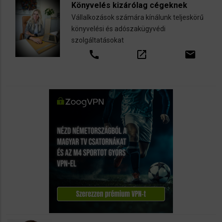
Könyvelés kizárólag cégeknek
Vállalkozások számára kínálunk teljeskörű
könyvelési és adószakügyvédi
szolgáltatásokat
call
open_in_new
email