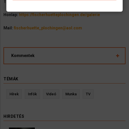
Telefon:
+4971533467313
Honlap:
https://fischerhuetteplochingen.de/galerie
Mail:
fischerhuette_plochingen@aol.com
Kommentek
TÉMÁK
Hírek
Infók
Videó
Munka
TV
HIRDETÉS