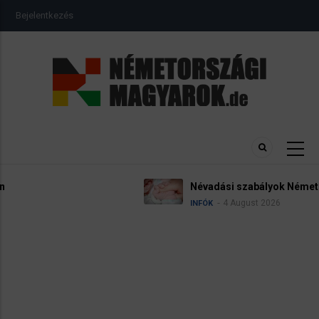
Ugrás
USER
Bejelentkezés
a
ACCOUNT
MENU
tartalomra
Névadási szabályok Németországban
4 August 2026
INFÓK