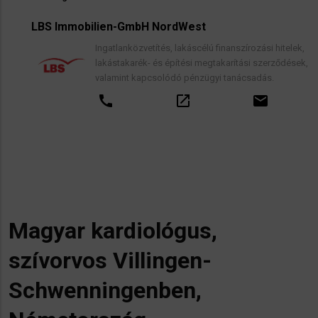
LBS Immobilien-GmbH NordWest
Ingatlanközvetítés, lakáscélú finanszírozási hitelek,
lakástakarék- és építési megtakarítási szerződések,
valamint kapcsolódó pénzügyi tanácsadás.
call
open_in_new
email
Magyar kardiológus,
szívorvos Villingen-
Schwenningenben,