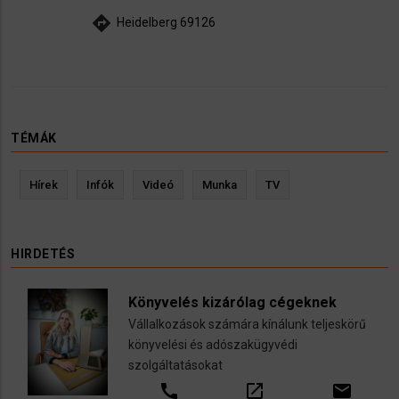
directions
Heidelberg 69126
TÉMÁK
Hírek
Infók
Videó
Munka
TV
HIRDETÉS
Könyvelés kizárólag cégeknek
Vállalkozások számára kínálunk teljeskörű
könyvelési és adószakügyvédi
szolgáltatásokat
call
open_in_new
email