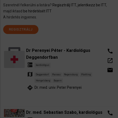
Szeretnél felkerülni a listára?
Regisztrálj ITT
,
jelentkezz be ITT
,
majd iktasd
be hirdetését ITT
A hirdetés ingyenes.
REGISZTRÁLJ
Dr Perenyei Péter - Kardiológus
call
Deggendorfban
open_in_new
dns
kardiológus
email
map
Deggendorf
Passau
Regensburg
Plattling
Hengelsberg
Bayern
directions
Dr. med. univ. Peter Perenyei
Dr. med. Sebastian Szabo, kardiológus
call