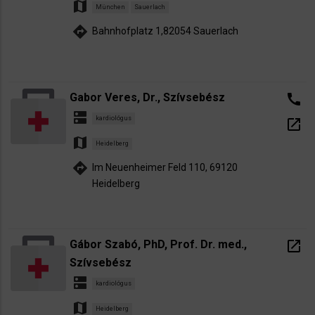
map
München
Sauerlach
directions
Bahnhofplatz 1,82054 Sauerlach
Gabor Veres, Dr., Szívsebész
call
dns
kardiológus
open_in_new
map
Heidelberg
directions
Im Neuenheimer Feld 110, 69120
Heidelberg
Gábor Szabó, PhD, Prof. Dr. med.,
open_in_new
Szívsebész
dns
kardiológus
map
Heidelberg