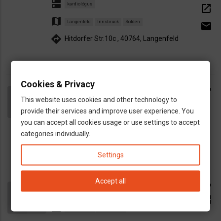
dns
kardiológus
open_in_new
map
Langenfeld
Innsbruck
Solden
email
directions
Hitdorfer Str.10c , 40764, Langenfeld
Cookies & Privacy
Dr. Gellert Attila Gyurka
call
dns
This website uses cookies and other technology to
kardiológus
provide their services and improve user experience. You
map
Siegburg
you can accept all cookies usage or use settings to accept
directions
categories individually.
Helios Klinikum Siegburg, 53721
Settings
Belgyógyász, kardiológus
call
Accept all
Sauerlachban, Dr. Szabo Peter
open_in_new
dns
belgyógyász
kardiológus