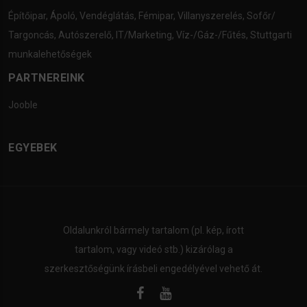
Építőipar
,
Ápoló
,
Vendéglátás
,
Fémipar
,
Villanyszerelés
,
Sofőr/
Targoncás
,
Autószerelő
,
IT/Marketing
,
Víz-/Gáz-/Fűtés
,
Stuttgarti
munkalehetőségek
PARTNEREINK
Jooble
EGYEBEK
Oldalunkról bármely tartalom (pl. kép, írott
tartalom, vagy videó stb.) kizárólag a
szerkesztőségünk írásbeli engedélyével vehető át.