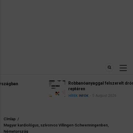
Robbanóanyaggal felszerelt drónt találtak a lipcsei
reptéren
5 August 2026
HÍREK
INFÓK
Címlap
/
Morzsa
Magyar kardiológus, szívorvos Villingen-Schwenningenben,
Németország