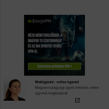
Webügyvéd - online ügyvéd
Magyarországi jogi ügyek intézése, online
ügyvédi megbízással
open_in_new