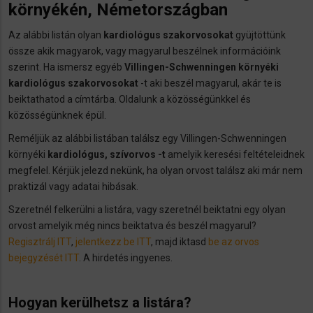
környékén, Németországban
Az alábbi listán olyan
kardiológus szakorvosokat
gyüjtöttünk
össze akik magyarok, vagy magyarul beszélnek információink
szerint. Ha ismersz egyéb
Villingen-Schwenningen környéki
kardiológus szakorvosokat
-t aki beszél magyarul, akár te is
beiktathatod a címtárba. Oldalunk a közösségünkkel és
közösségünknek épül.
Reméljük az alábbi listában találsz egy Villingen-Schwenningen
környéki
kardiológus, szívorvos -t
amelyik keresési feltételeidnek
megfelel. Kérjük jelezd nekünk, ha olyan orvost találsz aki már nem
praktizál vagy adatai hibásak.
Szeretnél felkerülni a listára, vagy szeretnél beiktatni egy olyan
orvost amelyik még nincs beiktatva és beszél magyarul?
Regisztrálj ITT
,
jelentkezz be ITT
, majd iktasd
be az orvos
bejegyzését ITT
. A hirdetés ingyenes.
Hogyan kerülhetsz a listára?