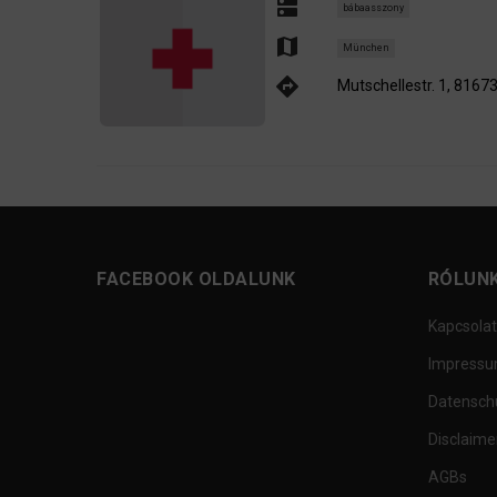
dns
bábaasszony
map
München
directions
Mutschellestr. 1, 816
FACEBOOK OLDALUNK
RÓLUN
Kapcsolat
Impress
Datensch
Disclaime
AGBs