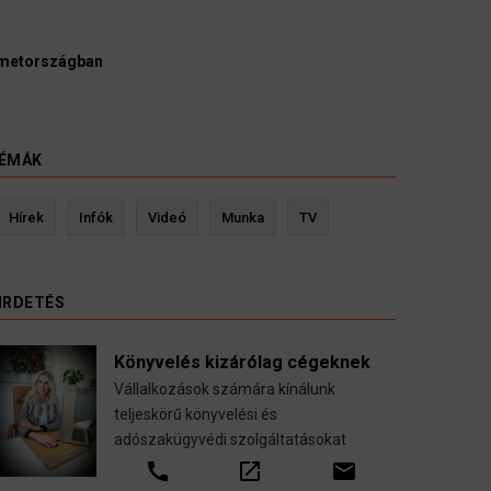
írák és ügyészek szerint a német politikának mielőbb meg
gálnia egy pártbetiltási eljárás elindítását.
ust 2026
ÉMÁK
Kevin Ressler biztosítási szakértő
Langó 
Hírek
Infók
Videó
Munka
TV
Gépjármű-, jogvédelmi-, felelősség-, baleset-,
nyugdíj-, fogászati biztosítások.
IRDETÉS
call
open_in_new
email
Könyvelés kizárólag cégeknek
Vállalkozások számára kínálunk
teljeskörű könyvelési és
adószakügyvédi szolgáltatásokat
call
open_in_new
email