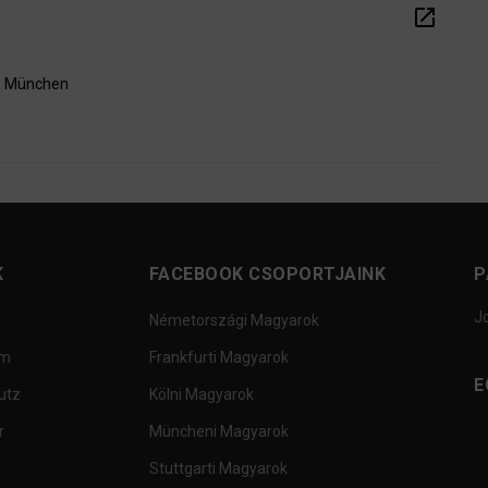
open_in_new
73 München
K
FACEBOOK CSOPORTJAINK
P
J
Németországi Magyarok
um
Frankfurti Magyarok
E
utz
Kölni Magyarok
r
Müncheni Magyarok
Stuttgarti Magyarok