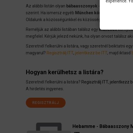
experience. Yo
Az alábbi listán olyan
bábaasszonyok
-at gyüjtöttünk ö
szerint. Ha ismersz egyéb
München
környéki bábaassz
Oldalunk a közösségünkkel és közösségünknek épül.
Reméljük az alábbi listában találsz egy
München
környék
megfelel. Kérjük jelezd nekünk, ha olyan orvost találsz a
Szeretnél felkerülni a listára, vagy szeretnél beiktatni eg
magyarul?
Regisztrálj ITT
,
jelentkezz be ITT
, majd iktasd
Hogyan kerülhetsz a listára?
Szeretnél felkerülni a listára?
Regisztrálj ITT
,
jelentkezz b
A hirdetés ingyenes.
REGISZTRÁLJ
Hebamme - Bábaasszony M