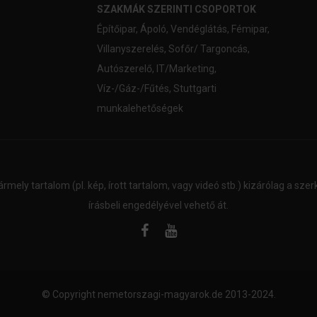
SZAKMÁK SZERINTI CSOPORTOK
Építőipar
,
Ápoló
,
Vendéglátás
,
Fémipar
,
Villanyszerelés
,
Sofőr/ Targoncás
,
Autószerelő
,
IT/Marketing
,
Víz-/Gáz-/Fűtés
,
Stuttgarti
munkalehetőségek
ármely tartalom (pl. kép, írott tartalom, vagy videó stb.) kizárólag a sz
írásbeli engedélyével vehető át.
© Copyright
nemetorszagi-magyarok.de
2013-2024.