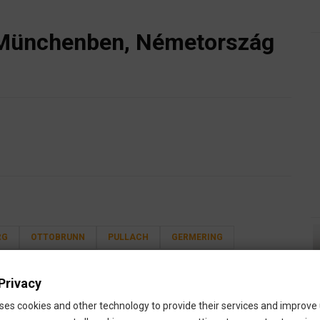
Münchenben, Németország
RG
OTTOBRUNN
PULLACH
GERMERING
AAR
KARLSFELD
Privacy
örnyékén, Németországban
ses cookies and other technology to provide their services and improve