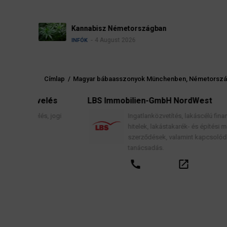
Névadási szabályok Németorszá
4 August 2026
INFÓK
Címlap
/
Magyar bábaasszonyok Münchenben, Németorsz
Morzsa
velés
LBS Immobilien-GmbH NordWest
lés, jogi
Ingatlanközvetítés, lakáscélú finanszírozási
hitelek, lakástakarék- és építési megtakarítási
szerződések, valamint kapcsolódó pénzügyi
l
tanácsadás.
call
open_in_new
email