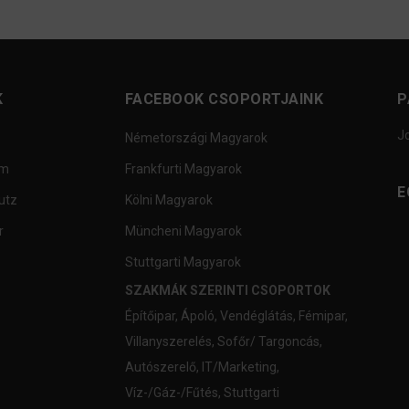
K
FACEBOOK CSOPORTJAINK
P
J
Németországi Magyarok
um
Frankfurti Magyarok
E
utz
Kölni Magyarok
r
Müncheni Magyarok
Stuttgarti Magyarok
SZAKMÁK SZERINTI CSOPORTOK
Építőipar
,
Ápoló
,
Vendéglátás
,
Fémipar
,
Villanyszerelés
,
Sofőr/ Targoncás
,
Autószerelő
,
IT/Marketing
,
Víz-/Gáz-/Fűtés
,
Stuttgarti