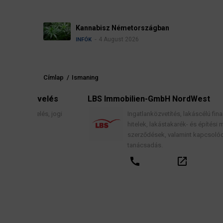
Névadási szabályo
4 August 2026
INFÓK
Címlap
/
Ismaning
Morzsa
nyvelés
LBS Immobilien-GmbH NordWest
velés, jogi
Ingatlanközvetítés, lakáscélú finanszírozási
hitelek, lakástakarék- és építési megtakarítá
szerződések, valamint kapcsolódó pénzügy
ail
tanácsadás.
call
open_in_new
email