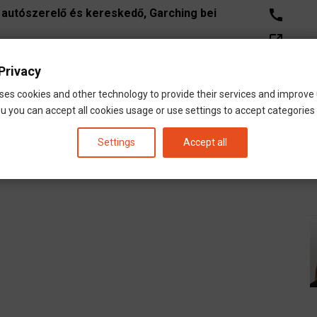
 autószerelő és kereskedő, Garching bei
call
open_in_new
lő műhelyek
email
Privacy
in str23
ses cookies and other technology to provide their services and improve
u you can accept all cookies usage or use settings to accept categories i
Settings
Accept all
dal
Oldal
4
Következő
››
Utolsó
Last »
oldal
oldal