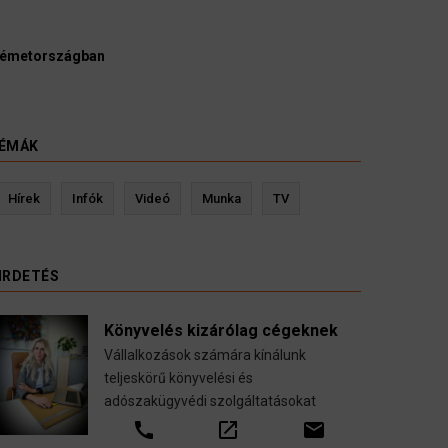
Ügyvédek, bírák és ügyészek szerint a német politikának mielőb
kellene vizsgálnia egy pártbetiltási eljárás elindítását.
3 August 2026
HÍREK
ÉMÁK
Kevin Ressler biztosítási szakértő
Lang
Hírek
Infók
Videó
Munka
TV
Gépjármű-, jogvédelmi-, felelősség-, baleset-,
nyugdíj-, fogászati biztosítások.
IRDETÉS
call
open_in_new
email
Könyvelés kizárólag cégeknek
Vállalkozások számára kínálunk
teljeskörű könyvelési és
adószakügyvédi szolgáltatásokat
call
open_in_new
email