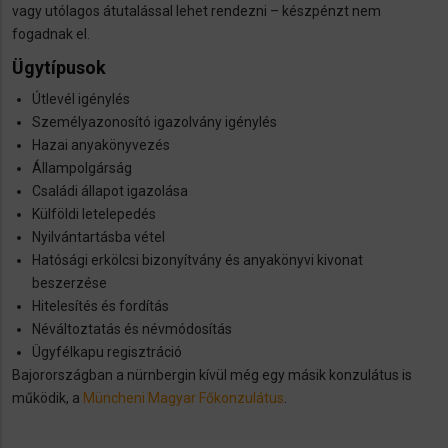
vagy utólagos átutalással lehet rendezni – készpénzt nem
fogadnak el.
Ügytípusok
Útlevél igénylés
Személyazonosító igazolvány igénylés
Hazai anyakönyvezés
Állampolgárság
Családi állapot igazolása
Külföldi letelepedés
Nyilvántartásba vétel
Hatósági erkölcsi bizonyítvány és anyakönyvi kivonat
beszerzése
Hitelesítés és fordítás
Néváltoztatás és névmódosítás
Ügyfélkapu regisztráció
Bajorországban a nürnbergin kívül még egy másik konzulátus is
működik, a
Müncheni Magyar Főkonzulátus
.