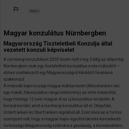
outlined_flag
Bayern
Magyar konzulátus Nürnbergben
Magyarország Tiszteletbeli Konzulja által
vezetett konzuli képviselet
A nürnbergi konzultátust 2020 őszén nyílt meg. Eddig az időpontig
Nürnbergben csak egy tiszteletbeli konzulátus iroda működött –
ehhez csatlakozott egy Magyarországról kiküldött hivatásos
szakkonzul.
A második bajorországi magyar külképviselet (Münchenben van
egy másik, főkonzulátus rangú intézmény) az tette indokolttá,
hogy mintegy 12 ezer magyar él az új konzulátus területén. A
konzuli kerület, amit a nürnbergi konzulátus lát el, Obepfalz,
Unterfranken és Oberfranken régiókból áll. Ezen kívül az is fontos
szempont volt, hogy a magyar-bajor együttműködés kiemelkedő
fontosságú Magyarország számára a gazdaság, a kereskedelem,