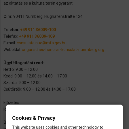
az oktatás és a kultúra terén egyaránt.
Cím:
90411 Nürnberg, Flughafenstraße 124
Telefon:
+49 911 36009-100
Telefax:
+49 911 36009-109
E-mail:
consulate.nue@mfa.gov.hu
Weboldal:
ungarisches-honorar-konsulat-nuernberg.org
Ügyfélfogadási rend:
Hétfő: 9.00 – 12.00
Kedd: 9.00 – 12.00 és 14.00 – 17.00
Szerda: 9.00 – 12.00
Csütörtök: 9.00 – 12.00 és 14.00 – 17.00
​Előzetes
időpontfoglalás:
https://konzinfoidopont.mfa.gov.hu/home
Cookies & Privacy
Ügyeleti telefon Münchenben
:
+36-80-36-80-36
(
kizárólag
This website uses cookies and other technology to