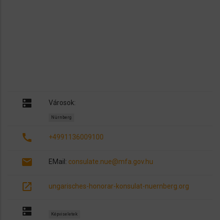
dns
Városok:
Nürnberg
call
+4991136009100
email
EMail:
consulate.nue@mfa.gov.hu
open_in_new
ungarisches-honorar-konsulat-nuernberg.org
dns
Képviseletek