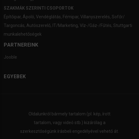
SZAKMÁK SZERINTI CSOPORTOK
Építőipar
,
Ápoló
,
Vendéglátás
,
Fémipar
,
Villanyszerelés
,
Sofőr/
Targoncás
,
Autószerelő
,
IT/Marketing
,
Víz-/Gáz-/Fűtés
,
Stuttgarti
munkalehetőségek
PARTNEREINK
Jooble
EGYEBEK
Oldalunkról bármely tartalom (pl. kép, írott
tartalom, vagy videó stb.) kizárólag a
szerkesztőségünk írásbeli engedélyével vehető át.