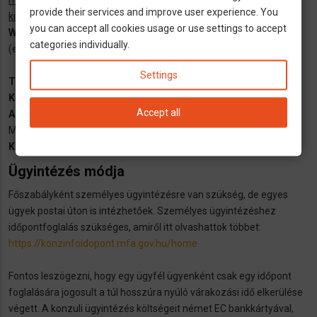
munkaidőn kívül 16:30 és 8:00 között, baleset, haláleset vagy
provide their services and improve user experience. You
kiskorú eltűnése esetén hívható
)
you can accept all cookies usage or use settings to accept
WhatsApp:
+36-30-36-36-111
//
Viber:
:
+36-30-36-36-555
categories individually.
(elsősorban szöveges üzenetek fogadására).
Settings
Tiszteletbeli Konzul:
Dr. Siegfried Axtmann
Konzul:
Szabolcs Hegede
Accept all
A Tiszteletbeli Konzul asszisztense:
Debora Wozniczka-
Mundrucz
Konzuli munkatársak:
Margit Bóta és István Patkós
Ügyintézés módja
Főszabályként személyes ügyintézésre van szükség, de egyes
ügyek postai úton is intézhetőek. Személyes ügyintézéshez
időpontfoglalás szükséges, amiről itt olvashattok többet:
https://konzinfoidopont.mfa.gov.hu/home
Fontos leszögezni, hogy egy ügyfél ügyenként csak egy időpont
foglalására jogosult a túl hosszúra nyúló várakozási idő elkerülése
végett. A konzuli ügyintézés költségeit német EC bankkártyával,