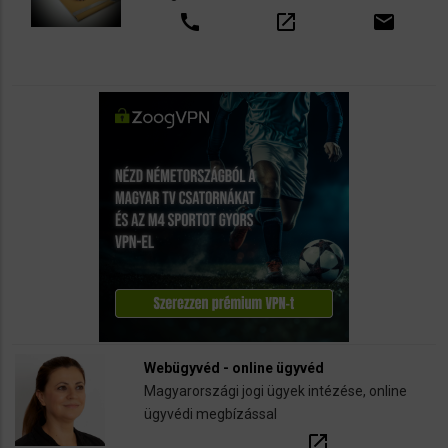
call
open_in_new
email
Webügyvéd - online ügyvéd
Magyarországi jogi ügyek intézése, online
ügyvédi megbízással
open_in_new