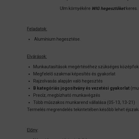
Ulm környékére
WIG hegesztőket
keres.
Feladatok:
Alumínium hegesztése.
Elvárások:
Munkautasítások megértéséhez szükséges középfok
Megfelelő szakmai képesítés és gyakorlat
Rajzolvasás alapján való hegesztés
B kategóriás jogosítvány és vezetési gyakorlat
(mun
Precíz, megbízható munkavégzés
Több műszakos munkarend vállalása (05-13, 13-21)
Termelés megrendelés tekintetében később lehet éjszak
Előny
: