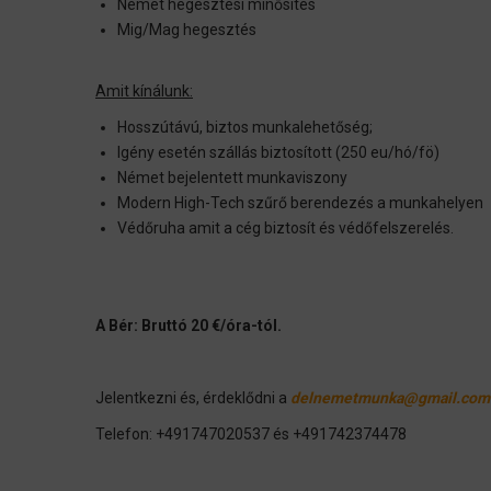
Német hegesztési minősítés
Mig/Mag hegesztés
Amit kínálunk:
Hosszútávú, biztos munkalehetőség;
Igény esetén szállás biztosított (250 eu/hó/fö)
Német bejelentett munkaviszony
Modern High-Tech szűrő berendezés a munkahelyen
Védőruha amit a cég biztosít és védőfelszerelés.
A Bér: Bruttó 20 €/óra-tól.
Jelentkezni és, érdeklődni a
delnemetmunka@gmail.com
Telefon: +491747020537 és +491742374478