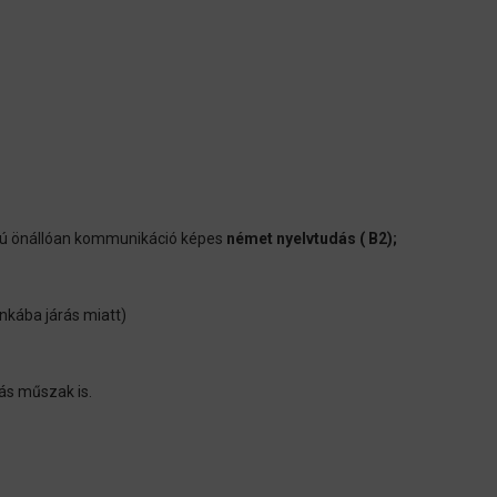
ú önállóan kommunikáció képes
német nyelvtudás
( B2);
kába járás miatt)
ás műszak is.