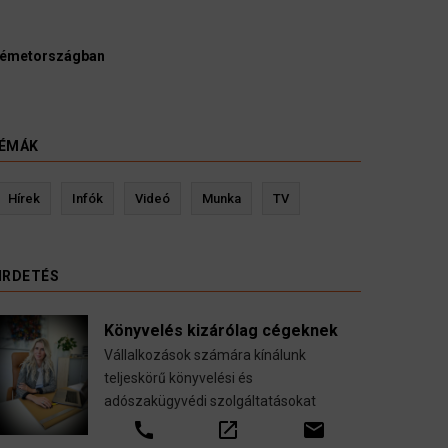
Ügyvédek, bírák és ügyészek 
kellene vizsgálnia egy pártbeti
3 August 2026
HÍREK
ÉMÁK
Kevin Ressler biztosítási szakértő
L
Hírek
Infók
Videó
Munka
TV
Gépjármű-, jogvédelmi-, felelősség-, baleset-,
nyugdíj-, fogászati biztosítások.
IRDETÉS
call
open_in_new
email
Könyvelés kizárólag cégeknek
Vállalkozások számára kínálunk
teljeskörű könyvelési és
adószakügyvédi szolgáltatásokat
call
open_in_new
email