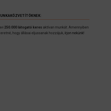
UNKAKÖZVETÍTÖKNEK:
avi
250.000 látogató keres
aktívan munkát. Amennyiben
eretné, hogy állásai eljussanak hozzájuk,
írjon nekünk!