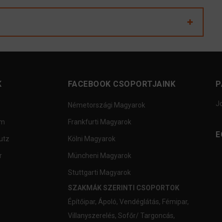
K
FACEBOOK CSOPORTJAINK
P
J
Németországi Magyarok
um
Frankfurti Magyarok
E
utz
Kölni Magyarok
r
Müncheni Magyarok
Stuttgarti Magyarok
SZAKMÁK SZERINTI CSOPORTOK
Építőipar
,
Ápoló
,
Vendéglátás
,
Fémipar
,
Villanyszerelés
,
Sofőr/ Targoncás
,