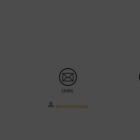
EMAIL
perm_identity
delnemetmunka