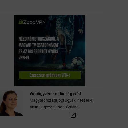
Webügyvéd - online ügyvéd
Magyarországi jogi ügyek intézése,
online ügyvédi megbízással
open_in_new