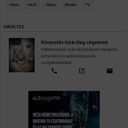
Hírek
Infók
Videó
Munka
TV
HIRDETÉS
Könyvelés kizárólag cégeknek
Vállalkozások számára kínálunk teljeskörű
könyvelési és adószakügyvédi
szolgáltatásokat
call
open_in_new
email