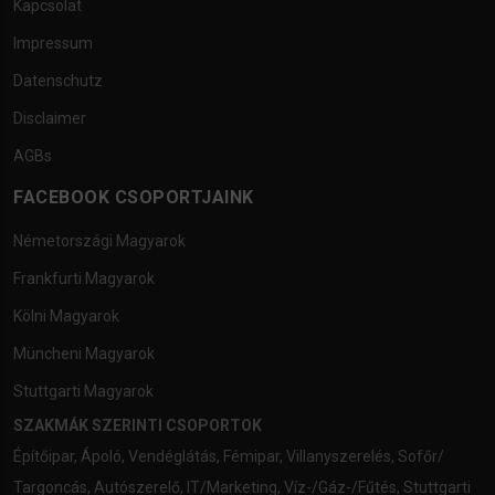
Kapcsolat
Impressum
Datenschutz
Disclaimer
AGBs
FACEBOOK CSOPORTJAINK
Németországi Magyarok
Frankfurti Magyarok
Kölni Magyarok
Müncheni Magyarok
Stuttgarti Magyarok
SZAKMÁK SZERINTI CSOPORTOK
Építőipar
,
Ápoló
,
Vendéglátás
,
Fémipar
,
Villanyszerelés
,
Sofőr/
Targoncás
,
Autószerelő
,
IT/Marketing
,
Víz-/Gáz-/Fűtés
,
Stuttgarti