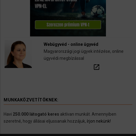
Webügyvéd - online ügyvéd
Magyarországi jogi ügyek intézése, online
ügyvédi megbízással
open_in_new
MUNKAKÖZVETÍTÖKNEK:
Havi
250.000 látogató keres
aktívan munkát. Amennyiben
szeretné, hogy állásai eljussanak hozzájuk,
írjon nekünk!