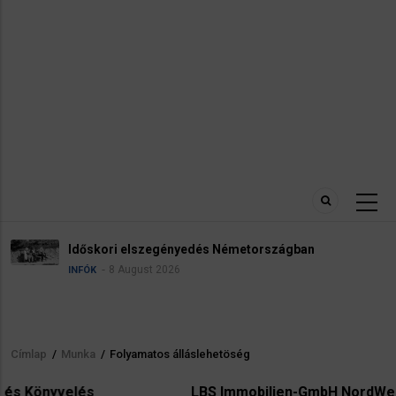
Időskori elszegényedés Németországban
8 August 2026
INFÓK
Címlap
/
Munka
/
Folyamatos álláslehetöség
Morzsa
LBS Immobilien-GmbH NordWest