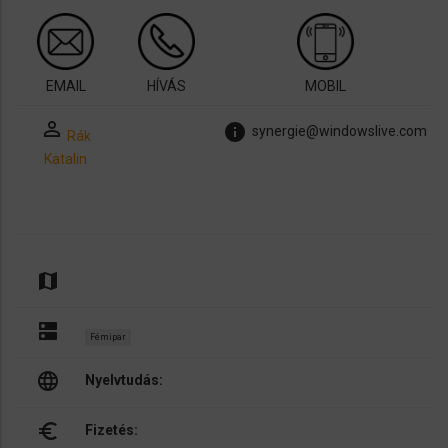
EMAIL
HÍVÁS
MOBIL
perm_identity
info
synergie@windowslive.com
Rák
Katalin
map
dns
Fémipar
language
Nyelvtudás:
euro_symbol
Fizetés: