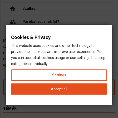
home
Szállás:
people
Párokat vesznek fel?
Cookies & Privacy
Magas kereseti lehetőséggel keresünk külföldön gyakorlatot
This website uses cookies and other technology to
szerzett lakatosokat, csőszerelőket, beállító lakatosokat,
provide their services and improve user experience. You
minősített hegesztőket folyamatos munkára magyarországi és
you can accept all cookies usage or use settings to accept
németországi munkahelyekre. Jelentkezéseket a
categories individually.
synergie@windowslive.com e-mail címre várjuk.
Settings
Kommentek
Accept all
TÉMÁK