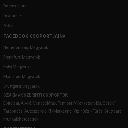
Datenschutz
Disclaimer
AGBs
FACEBOOK CSOPORTJAINK
Németországi Magyarok
Frankfurti Magyarok
Kölni Magyarok
Müncheni Magyarok
Stuttgarti Magyarok
SZAKMÁK SZERINTI CSOPORTOK
Építőipar
,
Ápoló
,
Vendéglátás
,
Fémipar
,
Villanyszerelés
,
Sofőr/
Targoncás
,
Autószerelő
,
IT/Marketing
,
Víz-/Gáz-/Fűtés
,
Stuttgarti
munkalehetőségek