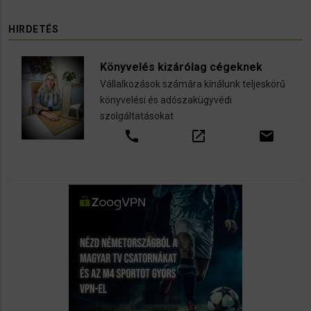
HIRDETÉS
Könyvelés kizárólag cégeknek
Vállalkozások számára kínálunk teljeskörű
könyvelési és adószakügyvédi
szolgáltatásokat
call
open_in_new
email