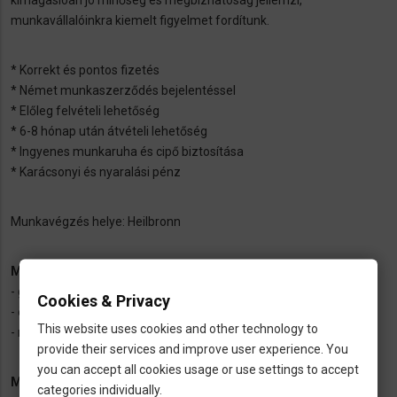
munkavállalóinkra kiemelt figyelmet fordítunk.
* Korrekt és pontos fizetés
* Német munkaszerződés bejelentéssel
* Előleg felvételi lehetőség
* 6-8 hónap után átvételi lehetőség
* Ingyenes munkaruha és cipő biztosítása
* Karácsonyi és nyaralási pénz
Munkavégzés helye: Heilbronn
Mi lenne a feladatod?
- gépkezelés
Cookies & Privacy
- összeszerelés
This website uses cookies and other technology to
- minőségellenőrzés
provide their services and improve user experience. You
you can accept all cookies usage or use settings to accept
Munkádhoz az alábbiak szükségesek:
categories individually.