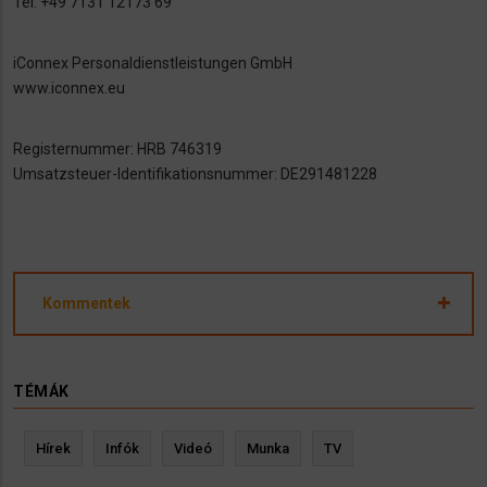
Tel: +49 7131 12173 69
iConnex Personaldienstleistungen GmbH
www.iconnex.eu
Registernummer: HRB 746319
Umsatzsteuer-Identifikationsnummer: DE291481228
Kommentek
TÉMÁK
Hírek
Infók
Videó
Munka
TV