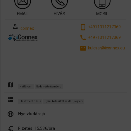
EMAIL
HÍVÁS
MOBIL
perm_identity
phone_android
+4971311217369
Iconnex
call
+4971311217369
email
kulcsar@iconnex.eu
map
Heilbronn
Baden-Württemberg
dns
Elektrotechnikus
Gyári, betanított, raktári, reptéri
language
Nyelvtudás:
jó
euro_symbol
Fizetés:
15,53€/óra