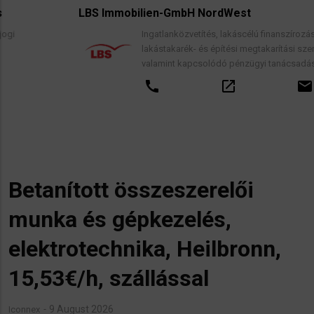
LBS Immobilien-GmbH NordWest
Ingatlanközvetítés, lakáscélú finanszírozási hitelek,
lakástakarék- és építési megtakarítási szerződések,
valamint kapcsolódó pénzügyi tanácsadás.
call
open_in_new
email
Betanított összeszerelői
munka és gépkezelés,
elektrotechnika, Heilbronn,
15,53€/h, szállással
9 August 2026
Iconnex