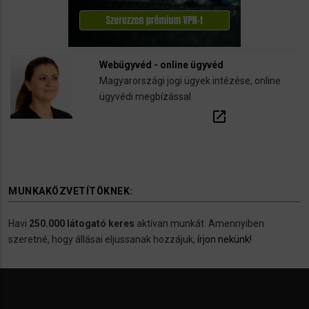
Webügyvéd - online ügyvéd
Magyarországi jogi ügyek intézése, online
ügyvédi megbízással
open_in_new
MUNKAKÖZVETÍTÖKNEK:
Havi
250.000 látogató keres
aktívan munkát. Amennyiben
szeretné, hogy állásai eljussanak hozzájuk,
írjon nekünk!