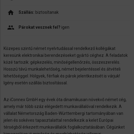
home
Szállás:
biztosítanak
people
Párokat vesznek fel?
igen
Közepes szintű német nyelvtudással rendelkező kollégákat
keresünk elektronikai berendezéseket gyártó céghez. A feladatok
közé tartozik: gépkezelés, minőségellenőrzés, összeszerelés.
Hosszú távú munkalehetőség, német bejelentéssel és átvételi
lehetőséggel. Hölgyek, férfiak és párok jelentkezését is várjuk!
Igény esetén szállás biztosítással.
Az iConnex GmbH egy évek óta dinamikusan növekvő német cég,
amely már több száz elégedett munkavállalóval rendelkezik. A
vállalat Németország Baden-Württembergi tartományában van
jelen és sokéves tapasztalattal rendelkezik a kelet Európai
térségből érkezett munkavállalók foglalkoztatásában. Cégünket
kimagaslóan jó minőség és megbízhatóság jellemzi,